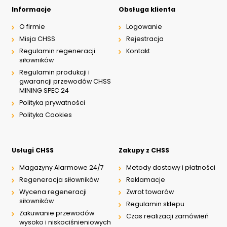
Informacje
Obsługa klienta
O firmie
Logowanie
Misja CHSS
Rejestracja
Regulamin regeneracji
Kontakt
siłowników
Regulamin produkcji i
gwarancji przewodów CHSS
MINING SPEC 24
Polityka prywatności
Polityka Cookies
Usługi CHSS
Zakupy z CHSS
Magazyny Alarmowe 24/7
Metody dostawy i płatności
Regeneracja siłowników
Reklamacje
Wycena regeneracji
Zwrot towarów
siłowników
Regulamin sklepu
Zakuwanie przewodów
Czas realizacji zamówień
wysoko i niskociśnieniowych