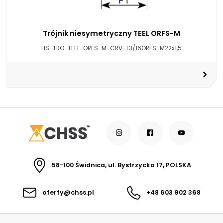
Trójnik niesymetryczny TEEL ORFS-M
HS-TRO-TEEL-ORFS-M-CRV-1.3/16ORFS-M22x1,5
58-100 Świdnica, ul. Bystrzycka 17, POLSKA
oferty@chss.pl
+48 603 902 368