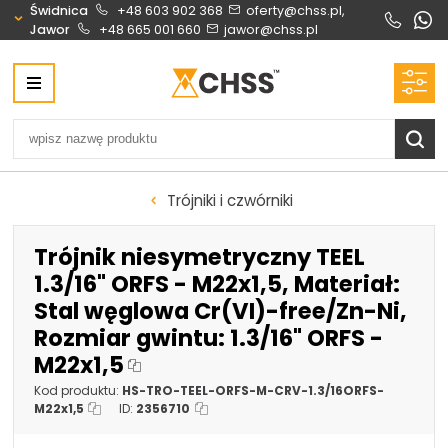
Świdnica
+48 603 902 368
oferty@chss.pl,
Jawor
+48 665 001 660
jawor@chss.pl
Centrum Hydrauliki Siłowej Świdnica
58-100 Świdnica, ul. Bystrzycka 17, POLSKA
CHSS.PL DAWID WOŹNY
NIP: PL 884 272 02 42
Biuro obsługi klienta:
Oferty i wyceny:
Trójniki i czwórniki
+48 603 902 368
+48 603 902 368
biuro@chss.pl
oferty@chss.pl
Trójnik niesymetryczny TEEL
PN-PT: 6:30 - 16:00
1.3/16" ORFS - M22x1,5, Materiał:
Stal węglowa Cr(VI)-free/Zn-Ni,
Siłowniki:
Serwis:
Rozmiar gwintu: 1.3/16" ORFS -
+48 690 884 272
+48 536 202 250
M22x1,5
silowniki@chss.pl
+48 609 877 288
Kod produktu:
HS-TRO-TEEL-ORFS-M-CRV-1.3/16ORFS-
serwis@chss.pl
M22x1,5
ID:
2356710
Uszczelnienia techniczne:
Magazyn 24H: