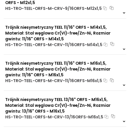
UV
ORFS - M12x1,5
Dobre przewodnictwo
HS-TRO-TEEL-ORFS-M-CRV-9/16ORFS-M12x1,5
cieplne
Na zamówienie
Praca w trudnych
0 szt
30 dni
warunkach
Trójnik niesymetryczny TEEL 11/16" ORFS - M14x1,5,
Duży wybór materiałów
uszczelniających
Materiał: Stal węglowa Cr(VI)-free/Zn-Ni, Rozmiar
Odporność na działanie
gwintu: 11/16" ORFS - M14x1,5
obciążeń mechanicznych
HS-TRO-TEEL-ORFS-M-CRV-11/16ORFS-M14x1,5
Odporność na działanie
Na zamówienie
wysokich temperatur
0 szt
30 dni
Trójnik niesymetryczny TEEL 11/16" ORFS - M16x1,5,
Materiał: Stal węglowa Cr(VI)-free/Zn-Ni, Rozmiar
gwintu: 11/16" ORFS - M16x1,5
HS-TRO-TEEL-ORFS-M-CRV-11/16ORFS-M16x1,5
Na zamówienie
0 szt
30 dni
Trójnik niesymetryczny TEEL 13/16" ORFS - M16x1,5,
Materiał: Stal węglowa Cr(VI)-free/Zn-Ni, Rozmiar
gwintu: 13/16" ORFS - M16x1,5
HS-TRO-TEEL-ORFS-M-CRV-13/16ORFS-M16x1,5
Na zamówienie
0 szt
30 dni