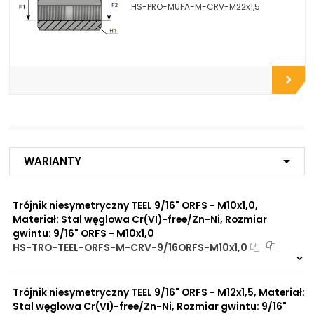
HS-PRO-MUFA-M-CRV-M22x1,5
Opcje połączeniowe /
Do zbiorników
Propozycje instalacyjne:
Do płyt i bloków
przyłączeniowych
Do końcówek w
elastycznych gotowych
przewodach
Do rur precyzyjnych
bezszwowych
Do przewodów Tekalan
Do przewodów PU, PA, PE
Do rur miedzianych
Warianty
Do rur aluminiowych
Trójnik niesymetryczny TEEL 9/16" ORFS - M10x1,0,
Zalety
Zwiększona ochrona przed
materiału/produktu:
Materiał: Stal węglowa Cr(VI)-free/Zn-Ni, Rozmiar
korozją chemiczną
gwintu: 9/16" ORFS - M10x1,0
Praca pod wysokim
HS-TRO-TEEL-ORFS-M-CRV-9/16ORFS-M10x1,0
ciśnieniem
Na zamówienie
Brak adsorpcji
0 szt
30 dni
nieprzyjemnych zapachów
Odporność na
Trójnik niesymetryczny TEEL 9/16" ORFS - M12x1,5, Materiał:
promieniowanie słoneczne
Stal węglowa Cr(VI)-free/Zn-Ni, Rozmiar gwintu: 9/16"