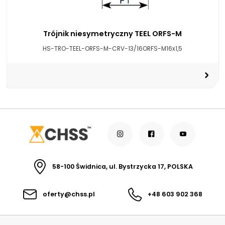
Trójnik niesymetryczny TEEL ORFS-M
HS-TRO-TEEL-ORFS-M-CRV-13/16ORFS-M16x1,5
58-100 Świdnica, ul. Bystrzycka 17, POLSKA
oferty@chss.pl
+48 603 902 368