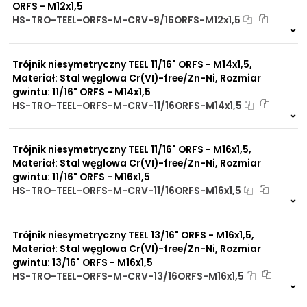
UV
ORFS - M12x1,5
Dobre przewodnictwo
HS-TRO-TEEL-ORFS-M-CRV-9/16ORFS-M12x1,5
cieplne
Na zamówienie
Praca w trudnych
0 szt
30 dni
warunkach
Trójnik niesymetryczny TEEL 11/16" ORFS - M14x1,5,
Duży wybór materiałów
uszczelniających
Materiał: Stal węglowa Cr(VI)-free/Zn-Ni, Rozmiar
Odporność na działanie
gwintu: 11/16" ORFS - M14x1,5
obciążeń mechanicznych
HS-TRO-TEEL-ORFS-M-CRV-11/16ORFS-M14x1,5
Odporność na działanie
Na zamówienie
wysokich temperatur
0 szt
30 dni
Trójnik niesymetryczny TEEL 11/16" ORFS - M16x1,5,
Materiał: Stal węglowa Cr(VI)-free/Zn-Ni, Rozmiar
gwintu: 11/16" ORFS - M16x1,5
HS-TRO-TEEL-ORFS-M-CRV-11/16ORFS-M16x1,5
Na zamówienie
0 szt
30 dni
Trójnik niesymetryczny TEEL 13/16" ORFS - M16x1,5,
Materiał: Stal węglowa Cr(VI)-free/Zn-Ni, Rozmiar
gwintu: 13/16" ORFS - M16x1,5
HS-TRO-TEEL-ORFS-M-CRV-13/16ORFS-M16x1,5
Na zamówienie
0 szt
30 dni