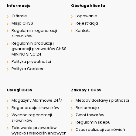
Informacje
Obsługa klienta
O firmie
Logowanie
Misja CHSS
Rejestracja
Regulamin regeneracji
Kontakt
siłowników
Regulamin produkcji i
gwarancji przewodów CHSS
MINING SPEC 24
Polityka prywatności
Polityka Cookies
Usługi CHSS
Zakupy z CHSS
Magazyny Alarmowe 24/7
Metody dostawy i płatności
Regeneracja siłowników
Reklamacje
Wycena regeneracji
Zwrot towarów
siłowników
Regulamin sklepu
Zakuwanie przewodów
Czas realizacji zamówień
wysoko i niskociśnieniowych