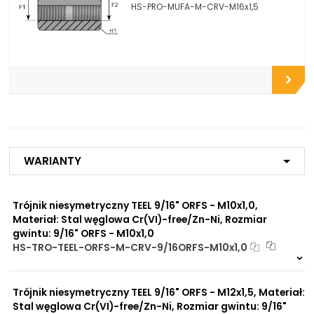
HS-PRO-MUFA-M-CRV-M16x1,5
Opcje połączeniowe /
Do zbiorników
Propozycje instalacyjne:
Do płyt i bloków
przyłączeniowych
Do końcówek w
elastycznych gotowych
przewodach
Do rur precyzyjnych
bezszwowych
Do przewodów Tekalan
Do przewodów PU, PA, PE
Do rur miedzianych
Warianty
Do rur aluminiowych
Trójnik niesymetryczny TEEL 9/16" ORFS - M10x1,0,
Zalety
Zwiększona ochrona przed
materiału/produktu:
Materiał: Stal węglowa Cr(VI)-free/Zn-Ni, Rozmiar
korozją chemiczną
gwintu: 9/16" ORFS - M10x1,0
Praca pod wysokim
HS-TRO-TEEL-ORFS-M-CRV-9/16ORFS-M10x1,0
ciśnieniem
Na zamówienie
Brak adsorpcji
0 szt
30 dni
nieprzyjemnych zapachów
Odporność na
Trójnik niesymetryczny TEEL 9/16" ORFS - M12x1,5, Materiał:
promieniowanie słoneczne
Stal węglowa Cr(VI)-free/Zn-Ni, Rozmiar gwintu: 9/16"