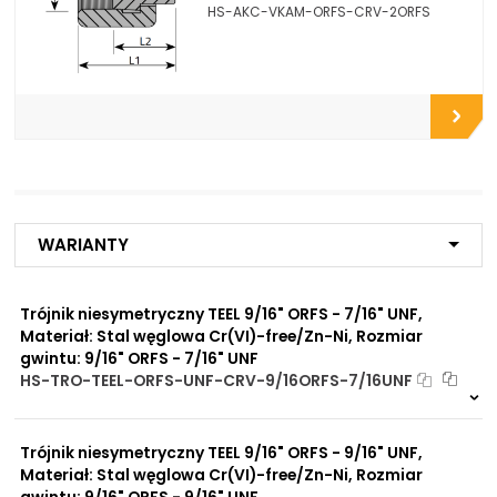
HS-AKC-VKAM-ORFS-CRV-2ORFS
Opcje połączeniowe /
Do zbiorników
Propozycje instalacyjne:
Do płyt i bloków
przyłączeniowych
Do końcówek w
elastycznych gotowych
przewodach
Do rur precyzyjnych
bezszwowych
Do przewodów Tekalan
Do przewodów PU, PA, PE
Do rur miedzianych
Warianty
Do rur aluminiowych
Trójnik niesymetryczny TEEL 9/16" ORFS - 7/16" UNF,
Zalety
Zwiększona ochrona przed
materiału/produktu:
Materiał: Stal węglowa Cr(VI)-free/Zn-Ni, Rozmiar
korozją chemiczną
gwintu: 9/16" ORFS - 7/16" UNF
Praca pod wysokim
HS-TRO-TEEL-ORFS-UNF-CRV-9/16ORFS-7/16UNF
ciśnieniem
Na zamówienie
Brak adsorpcji
0 szt
30 dni
nieprzyjemnych zapachów
Odporność na
Trójnik niesymetryczny TEEL 9/16" ORFS - 9/16" UNF,
promieniowanie słoneczne
Materiał: Stal węglowa Cr(VI)-free/Zn-Ni, Rozmiar
UV
gwintu: 9/16" ORFS - 9/16" UNF