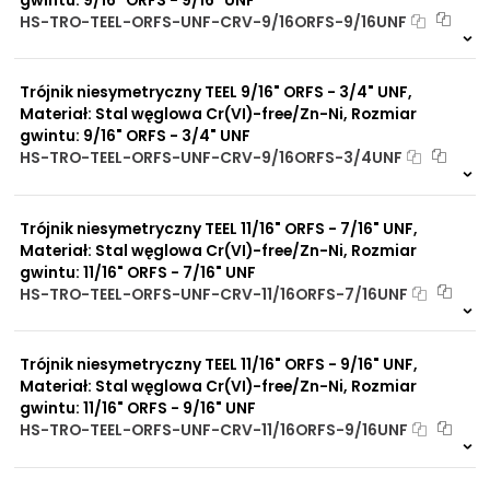
Dobre przewodnictwo
HS-TRO-TEEL-ORFS-UNF-CRV-9/16ORFS-9/16UNF
cieplne
Na zamówienie
Praca w trudnych
0 szt
30 dni
warunkach
Trójnik niesymetryczny TEEL 9/16" ORFS - 3/4" UNF,
Duży wybór materiałów
uszczelniających
Materiał: Stal węglowa Cr(VI)-free/Zn-Ni, Rozmiar
Odporność na działanie
gwintu: 9/16" ORFS - 3/4" UNF
obciążeń mechanicznych
HS-TRO-TEEL-ORFS-UNF-CRV-9/16ORFS-3/4UNF
Odporność na działanie
Na zamówienie
wysokich temperatur
0 szt
30 dni
Trójnik niesymetryczny TEEL 11/16" ORFS - 7/16" UNF,
Materiał: Stal węglowa Cr(VI)-free/Zn-Ni, Rozmiar
gwintu: 11/16" ORFS - 7/16" UNF
HS-TRO-TEEL-ORFS-UNF-CRV-11/16ORFS-7/16UNF
Na zamówienie
0 szt
30 dni
Trójnik niesymetryczny TEEL 11/16" ORFS - 9/16" UNF,
Materiał: Stal węglowa Cr(VI)-free/Zn-Ni, Rozmiar
gwintu: 11/16" ORFS - 9/16" UNF
HS-TRO-TEEL-ORFS-UNF-CRV-11/16ORFS-9/16UNF
Na zamówienie
0 szt
30 dni