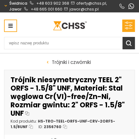
Świdnica
+48 603 902 368
oferty@chss.pl,
Jawor
+48 665 001 660
jawor@chss.pl
Centrum Hydrauliki Siłowej Świdnica
58-100 Świdnica, ul. Bystrzycka 17, POLSKA
CHSS.PL DAWID WOŹNY
NIP: PL 884 272 02 42
Biuro obsługi klienta:
Oferty i wyceny:
Trójniki i czwórniki
+48 603 902 368
+48 603 902 368
biuro@chss.pl
oferty@chss.pl
Trójnik niesymetryczny TEEL 2"
PN-PT: 6:30 - 16:00
ORFS - 1.5/8" UNF, Materiał: Stal
węglowa Cr(VI)-free/Zn-Ni,
Siłowniki:
Serwis:
Rozmiar gwintu: 2" ORFS - 1.5/8"
+48 690 884 272
+48 536 202 250
UNF
silowniki@chss.pl
+48 609 877 288
Kod produktu:
HS-TRO-TEEL-ORFS-UNF-CRV-2ORFS-
serwis@chss.pl
1.5/8UNF
ID:
2356760
Uszczelnienia techniczne:
Magazyn 24H: