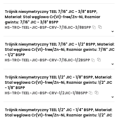
1 szt
48 h
nieprzyjemnych zapachów
4405 szt
4 dni
Odporność na
Trójnik niesymetryczny TEEL 7/16" JIC - 3/8" BSPP,
promieniowanie słoneczne
UV
Materiał: Stal węglowa Cr(VI)-free/Zn-Ni, Rozmiar
Dobre przewodnictwo
gwintu: 7/16" JIC - 3/8" BSPP
cieplne
HS-TRO-TEEL-JIC-BSP-CRV-7/16JIC-3/8BSPP
Praca w trudnych
2 szt
48 h
warunkach
4418 szt
4 dni
Duży wybór materiałów
Trójnik niesymetryczny TEEL 7/16" JIC - 1/2" BSPP, Materiał:
uszczelniających
Odporność na działanie
Stal węglowa Cr(VI)-free/Zn-Ni, Rozmiar gwintu: 7/16" JIC
obciążeń mechanicznych
- 1/2" BSPP
Odporność na działanie
HS-TRO-TEEL-JIC-BSP-CRV-7/16JIC-1/2BSPP
wysokich temperatur
Na zamówienie
0 szt
30 dni
Trójnik niesymetryczny TEEL 1/2" JIC - 1/8" BSPP, Materiał:
Stal węglowa Cr(VI)-free/Zn-Ni, Rozmiar gwintu: 1/2" JIC
- 1/8" BSPP
HS-TRO-TEEL-JIC-BSP-CRV-1/2JIC-1/8BSPP
Na zamówienie
0 szt
30 dni
Trójnik niesymetryczny TEEL 1/2" JIC - 1/4" BSPP, Materiał:
Stal węglowa Cr(VI)-free/Zn-Ni, Rozmiar gwintu: 1/2" JIC