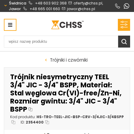
Świdnica
+48 603 902 368
oferty@chss.pl,
Jawor
+48 665 001 660
jawor@chss.pl
Centrum Hydrauliki Siłowej Świdnica
58-100 Świdnica, ul. Bystrzycka 17, POLSKA
CHSS.PL DAWID WOŹNY
NIP: PL 884 272 02 42
Biuro obsługi klienta:
Oferty i wyceny:
Trójniki i czwórniki
+48 603 902 368
+48 603 902 368
biuro@chss.pl
oferty@chss.pl
Trójnik niesymetryczny TEEL
PN-PT: 6:30 - 16:00
3/4" JIC - 3/4" BSPP, Materiał:
Stal węglowa Cr(VI)-free/Zn-Ni,
Siłowniki:
Serwis:
Rozmiar gwintu: 3/4" JIC - 3/4"
+48 690 884 272
+48 536 202 250
BSPP
silowniki@chss.pl
+48 609 877 288
Kod produktu:
HS-TRO-TEEL-JIC-BSP-CRV-3/4JIC-3/4BSPP
serwis@chss.pl
ID:
2354400
Uszczelnienia techniczne:
Magazyn 24H: