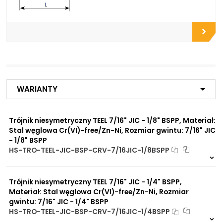
Do zbiorników
Do chłodnic
Do filtrów
Do złączy
Do przyłączy
Do zaworów funkcyjnych
Do rozdzielaczy
Do zaworów kulowych
Do szybkozłączy
Do płyt i bloków
Warianty
przyłączeniowych
Do rur precyzyjnych
bezszwowych
Trójnik niesymetryczny TEEL 7/16" JIC - 1/8" BSPP, Materiał:
Do przewodów Tekalan
Stal węglowa Cr(VI)-free/Zn-Ni, Rozmiar gwintu: 7/16" JIC
Do przewodów PU, PA, PE
- 1/8" BSPP
Do rur miedzianych
Do rur aluminiowych
HS-TRO-TEEL-JIC-BSP-CRV-7/16JIC-1/8BSPP
3 szt
48 h
1933 szt
4 dni
Zalety
Zwiększona ochrona przed
Trójnik niesymetryczny TEEL 7/16" JIC - 1/4" BSPP,
materiału/produktu:
korozją chemiczną
Materiał: Stal węglowa Cr(VI)-free/Zn-Ni, Rozmiar
Praca pod wysokim
gwintu: 7/16" JIC - 1/4" BSPP
ciśnieniem
HS-TRO-TEEL-JIC-BSP-CRV-7/16JIC-1/4BSPP
Brak adsorpcji