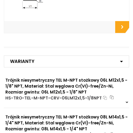
Opcje połączeniowe /
Do zbiorników
Propozycje instalacyjne:
Do płyt i bloków
przyłączeniowych
Do końcówek w
elastycznych gotowych
przewodach
Do rur precyzyjnych
bezszwowych
Do przewodów Tekalan
Do przewodów PU, PA, PE
Do rur miedzianych
Warianty
Do rur aluminiowych
Trójnik niesymetryczny TEL M-NPT stożkowy 06L M12x1,5 -
Zalety
Wykonany ze stali
materiału/produktu:
1/8" NPT, Materiał: Stal węglowa Cr(VI)-free/Zn-Ni,
ocynkowanej lub stali
Rozmiar gwintu: 06L M12x1,5 - 1/8" NPT
nierdzewnej zgodne jest z
HS-TRO-TEL-M-NPT-CRV-06LM12x1,5-1/8NPT
normą DIN 2353 (PN-ISO
Na zamówienie
8437-1).
0 szt
30 dni
Zwiększona ochrona przed
korozją chemiczną
Trójnik niesymetryczny TEL M-NPT stożkowy 08L M14x1,5 -
Praca pod wysokim
1/4" NPT, Materiał: Stal węglowa Cr(VI)-free/Zn-Ni,
ciśnieniem
Rozmiar gwintu: 08L M14x1,5 - 1/4" NPT
Brak adsorpcji