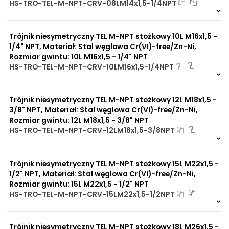
HS-TRO-TEL-M-NPT-CRV-08LM14x1,5-1/4NPT
nieprzyjemnych zapachów
Na zamówienie
Odporność na
0 szt
30 dni
promieniowanie słoneczne
Trójnik niesymetryczny TEL M-NPT stożkowy 10L M16x1,5 -
UV
Dobre przewodnictwo
1/4" NPT, Materiał: Stal węglowa Cr(VI)-free/Zn-Ni,
cieplne
Rozmiar gwintu: 10L M16x1,5 - 1/4" NPT
Praca w trudnych
HS-TRO-TEL-M-NPT-CRV-10LM16x1,5-1/4NPT
warunkach
Na zamówienie
Duży wybór materiałów
0 szt
30 dni
uszczelniających
Trójnik niesymetryczny TEL M-NPT stożkowy 12L M18x1,5 -
Odporność na działanie
obciążeń mechanicznych
3/8" NPT, Materiał: Stal węglowa Cr(VI)-free/Zn-Ni,
Odporność na działanie
Rozmiar gwintu: 12L M18x1,5 - 3/8" NPT
wysokich temperatur
HS-TRO-TEL-M-NPT-CRV-12LM18x1,5-3/8NPT
Na zamówienie
0 szt
30 dni
Trójnik niesymetryczny TEL M-NPT stożkowy 15L M22x1,5 -
1/2" NPT, Materiał: Stal węglowa Cr(VI)-free/Zn-Ni,
Rozmiar gwintu: 15L M22x1,5 - 1/2" NPT
HS-TRO-TEL-M-NPT-CRV-15LM22x1,5-1/2NPT
Na zamówienie
0 szt
30 dni
Trójnik niesymetryczny TEL M-NPT stożkowy 18L M26x1,5 -