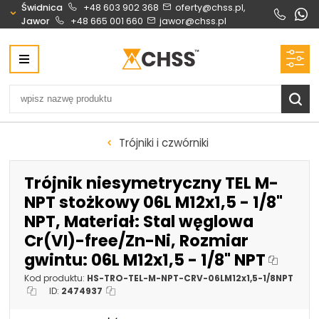
Świdnica
+48 603 902 368
oferty@chss.pl,
Jawor
+48 665 001 660
jawor@chss.pl
Centrum Hydrauliki Siłowej Świdnica
58-100 Świdnica, ul. Bystrzycka 17, POLSKA
CHSS.PL DAWID WOŹNY
NIP: PL 884 272 02 42
Biuro obsługi klienta:
Oferty i wyceny:
Trójniki i czwórniki
+48 603 902 368
+48 603 902 368
biuro@chss.pl
oferty@chss.pl
Trójnik niesymetryczny TEL M-
PN-PT: 6:30 - 16:00
NPT stożkowy 06L M12x1,5 - 1/8"
NPT, Materiał: Stal węglowa
Siłowniki:
Serwis:
Cr(VI)-free/Zn-Ni, Rozmiar
+48 690 884 272
+48 536 202 250
gwintu: 06L M12x1,5 - 1/8" NPT
silowniki@chss.pl
+48 609 877 288
Kod produktu:
HS-TRO-TEL-M-NPT-CRV-06LM12x1,5-1/8NPT
serwis@chss.pl
ID:
2474937
Uszczelnienia techniczne:
Magazyn 24H: