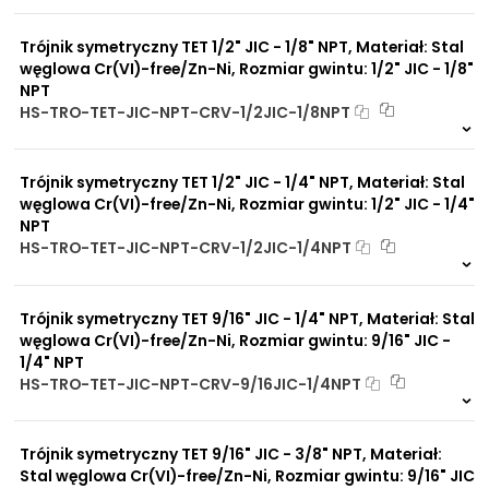
Na zamówienie
Brak adsorpcji
0 szt
30 dni
nieprzyjemnych zapachów
Trójnik symetryczny TET 1/2" JIC - 1/8" NPT, Materiał: Stal
Odporność na
promieniowanie słoneczne
węglowa Cr(VI)-free/Zn-Ni, Rozmiar gwintu: 1/2" JIC - 1/8"
UV
NPT
Dobre przewodnictwo
HS-TRO-TET-JIC-NPT-CRV-1/2JIC-1/8NPT
cieplne
Na zamówienie
Praca w trudnych
0 szt
30 dni
warunkach
Trójnik symetryczny TET 1/2" JIC - 1/4" NPT, Materiał: Stal
Duży wybór materiałów
uszczelniających
węglowa Cr(VI)-free/Zn-Ni, Rozmiar gwintu: 1/2" JIC - 1/4"
Odporność na działanie
NPT
obciążeń mechanicznych
HS-TRO-TET-JIC-NPT-CRV-1/2JIC-1/4NPT
Odporność na działanie
Na zamówienie
wysokich temperatur
0 szt
30 dni
Trójnik symetryczny TET 9/16" JIC - 1/4" NPT, Materiał: Stal
węglowa Cr(VI)-free/Zn-Ni, Rozmiar gwintu: 9/16" JIC -
1/4" NPT
HS-TRO-TET-JIC-NPT-CRV-9/16JIC-1/4NPT
Na zamówienie
0 szt
30 dni
Trójnik symetryczny TET 9/16" JIC - 3/8" NPT, Materiał:
Stal węglowa Cr(VI)-free/Zn-Ni, Rozmiar gwintu: 9/16" JIC