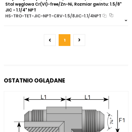
Stal węglowa Cr(VI)-free/Zn-Ni, Rozmiar gwintu: 1.5/8"
JIC - 1.1/4" NPT
HS-TRO-TET-JIC-NPT-CRV-1.5/8JIC-1.1/4NPT
Na zamówienie
0 szt
30 dni
1
OSTATNIO OGLĄDANE