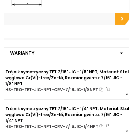
zębatych
Do zbiorników
Do chłodnic
Do filtrów
Do złączy
Do przyłączy
Do zaworów funkcyjnych
Do rozdzielaczy
Do zaworów kulowych
Do szybkozłączy
Warianty
Do płyt i bloków
przyłączeniowych
Do rur precyzyjnych
Trójnik symetryczny TET 7/16" JIC - 1/8" NPT, Materiał: Stal
bezszwowych
węglowa Cr(VI)-free/Zn-Ni, Rozmiar gwintu: 7/16" JIC -
Do przewodów Tekalan
1/8" NPT
Do przewodów PU, PA, PE
Do rur miedzianych
HS-TRO-TET-JIC-NPT-CRV-7/16JIC-1/8NPT
Do rur aluminiowych
Na zamówienie
0 szt
30 dni
Trójnik symetryczny TET 7/16" JIC - 1/4" NPT, Materiał: Stal
Zalety
Zwiększona ochrona przed
materiału/produktu:
węglowa Cr(VI)-free/Zn-Ni, Rozmiar gwintu: 7/16" JIC -
korozją chemiczną
1/4" NPT
Praca pod wysokim
HS-TRO-TET-JIC-NPT-CRV-7/16JIC-1/4NPT
ciśnieniem