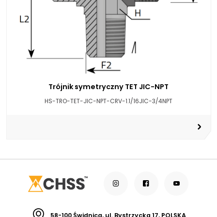
Trójnik symetryczny TET JIC-NPT
HS-TRO-TET-JIC-NPT-CRV-1.1/16JIC-3/4NPT
58-100 Świdnica, ul. Bystrzycka 17, POLSKA