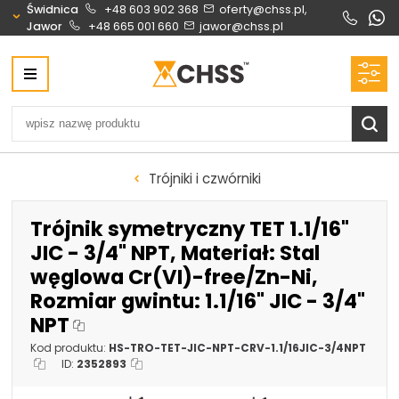
Świdnica
+48 603 902 368
oferty@chss.pl,
Jawor
+48 665 001 660
jawor@chss.pl
Centrum Hydrauliki Siłowej Świdnica
58-100 Świdnica, ul. Bystrzycka 17, POLSKA
CHSS.PL DAWID WOŹNY
NIP: PL 884 272 02 42
Biuro obsługi klienta:
Oferty i wyceny:
Trójniki i czwórniki
+48 603 902 368
+48 603 902 368
biuro@chss.pl
oferty@chss.pl
Trójnik symetryczny TET 1.1/16"
PN-PT: 6:30 - 16:00
JIC - 3/4" NPT, Materiał: Stal
węglowa Cr(VI)-free/Zn-Ni,
Siłowniki:
Serwis:
Rozmiar gwintu: 1.1/16" JIC - 3/4"
+48 690 884 272
+48 536 202 250
NPT
silowniki@chss.pl
+48 609 877 288
Kod produktu:
HS-TRO-TET-JIC-NPT-CRV-1.1/16JIC-3/4NPT
serwis@chss.pl
ID:
2352893
Uszczelnienia techniczne:
Magazyn 24H: