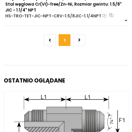
Stal węglowa Cr(VI)-free/Zn-Ni, Rozmiar gwintu: 1.5/8"
JIC - 1.1/4" NPT
HS-TRO-TET-JIC-NPT-CRV-1.5/8JIC-1.1/4NPT
Na zamówienie
0 szt
30 dni
1
OSTATNIO OGLĄDANE