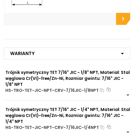
zębatych
Do zbiorników
Do chłodnic
Do filtrów
Do złączy
Do przyłączy
Do zaworów funkcyjnych
Do rozdzielaczy
Do zaworów kulowych
Do szybkozłączy
Warianty
Do płyt i bloków
przyłączeniowych
Do rur precyzyjnych
Trójnik symetryczny TET 7/16" JIC - 1/8" NPT, Materiał: Stal
bezszwowych
węglowa Cr(VI)-free/Zn-Ni, Rozmiar gwintu: 7/16" JIC -
Do przewodów Tekalan
1/8" NPT
Do przewodów PU, PA, PE
Do rur miedzianych
HS-TRO-TET-JIC-NPT-CRV-7/16JIC-1/8NPT
Do rur aluminiowych
Na zamówienie
0 szt
30 dni
Trójnik symetryczny TET 7/16" JIC - 1/4" NPT, Materiał: Stal
Zalety
Zwiększona ochrona przed
materiału/produktu:
węglowa Cr(VI)-free/Zn-Ni, Rozmiar gwintu: 7/16" JIC -
korozją chemiczną
1/4" NPT
Praca pod wysokim
HS-TRO-TET-JIC-NPT-CRV-7/16JIC-1/4NPT
ciśnieniem