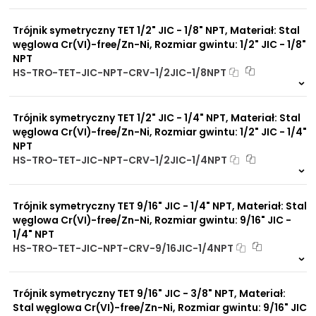
Na zamówienie
Brak adsorpcji
0 szt
30 dni
nieprzyjemnych zapachów
Trójnik symetryczny TET 1/2" JIC - 1/8" NPT, Materiał: Stal
Odporność na
promieniowanie słoneczne
węglowa Cr(VI)-free/Zn-Ni, Rozmiar gwintu: 1/2" JIC - 1/8"
UV
NPT
Dobre przewodnictwo
HS-TRO-TET-JIC-NPT-CRV-1/2JIC-1/8NPT
cieplne
Na zamówienie
Praca w trudnych
0 szt
30 dni
warunkach
Trójnik symetryczny TET 1/2" JIC - 1/4" NPT, Materiał: Stal
Duży wybór materiałów
uszczelniających
węglowa Cr(VI)-free/Zn-Ni, Rozmiar gwintu: 1/2" JIC - 1/4"
Odporność na działanie
NPT
obciążeń mechanicznych
HS-TRO-TET-JIC-NPT-CRV-1/2JIC-1/4NPT
Odporność na działanie
Na zamówienie
wysokich temperatur
0 szt
30 dni
Trójnik symetryczny TET 9/16" JIC - 1/4" NPT, Materiał: Stal
węglowa Cr(VI)-free/Zn-Ni, Rozmiar gwintu: 9/16" JIC -
1/4" NPT
HS-TRO-TET-JIC-NPT-CRV-9/16JIC-1/4NPT
Na zamówienie
0 szt
30 dni
Trójnik symetryczny TET 9/16" JIC - 3/8" NPT, Materiał:
Stal węglowa Cr(VI)-free/Zn-Ni, Rozmiar gwintu: 9/16" JIC