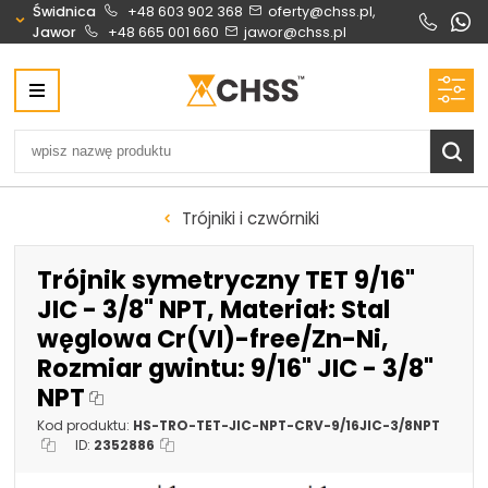
Świdnica
+48 603 902 368
oferty@chss.pl,
Jawor
+48 665 001 660
jawor@chss.pl
Centrum Hydrauliki Siłowej Świdnica
58-100 Świdnica, ul. Bystrzycka 17, POLSKA
CHSS.PL DAWID WOŹNY
NIP: PL 884 272 02 42
Biuro obsługi klienta:
Oferty i wyceny:
Trójniki i czwórniki
+48 603 902 368
+48 603 902 368
biuro@chss.pl
oferty@chss.pl
Trójnik symetryczny TET 9/16"
PN-PT: 6:30 - 16:00
JIC - 3/8" NPT, Materiał: Stal
węglowa Cr(VI)-free/Zn-Ni,
Siłowniki:
Serwis:
Rozmiar gwintu: 9/16" JIC - 3/8"
+48 690 884 272
+48 536 202 250
NPT
silowniki@chss.pl
+48 609 877 288
Kod produktu:
HS-TRO-TET-JIC-NPT-CRV-9/16JIC-3/8NPT
serwis@chss.pl
ID:
2352886
Uszczelnienia techniczne:
Magazyn 24H: