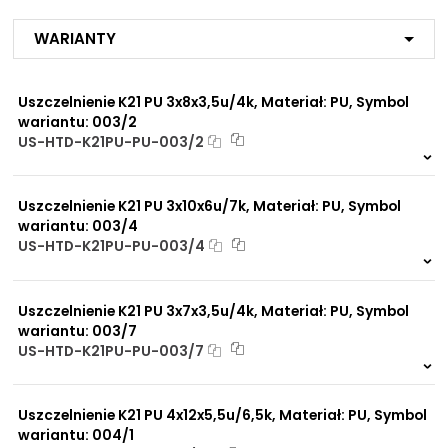
Przemysł budowlany
Przemysł maszynowy
NIP: PL 884 282 31 43
Warianty
Przemysł rolniczy
KRS: 0001073679
Medium:
Uszczelnienie K21 PU 3x8x3,5u/4k, Materiał: PU, Symbol
Olej mineralny
Projekty:
wariantu: 003/2
Olej hydrauliczny
+48 732 527 128
Woda
US-HTD-K21PU-PU-003/2
info@powerhydraulics.eu
Sprężone powietrze
Glikol
183 szt.
4 dni
www.powerhydraulics.eu
Uszczelnienie K21 PU 3x10x6u/7k, Materiał: PU, Symbol
Dopuszczalna
Engineering for motion
wariantu: 003/4
-40°C do +100°C
temperatura pracy
US-HTD-K21PU-PU-003/4
materiału/produktu:
421 szt.
4 dni
Producent:
Kastas
Uszczelnienie K21 PU 3x7x3,5u/4k, Materiał: PU, Symbol
wariantu: 003/7
US-HTD-K21PU-PU-003/7
900 szt.
4 dni
Uszczelnienie K21 PU 4x12x5,5u/6,5k, Materiał: PU, Symbol
wariantu: 004/1