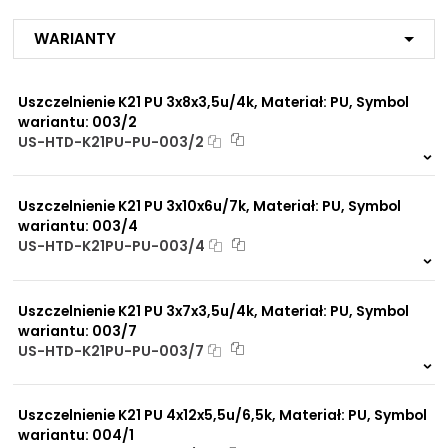
Przemysł budowlany
Przemysł maszynowy
NIP: PL 884 282 31 43
Warianty
Przemysł rolniczy
KRS: 0001073679
Medium:
Uszczelnienie K21 PU 3x8x3,5u/4k, Materiał: PU, Symbol
Olej mineralny
Projekty:
wariantu: 003/2
Olej hydrauliczny
+48 732 527 128
Woda
US-HTD-K21PU-PU-003/2
info@powerhydraulics.eu
Sprężone powietrze
Glikol
183 szt.
4 dni
www.powerhydraulics.eu
Uszczelnienie K21 PU 3x10x6u/7k, Materiał: PU, Symbol
Dopuszczalna
Engineering for motion
wariantu: 003/4
-40°C do +100°C
temperatura pracy
US-HTD-K21PU-PU-003/4
materiału/produktu:
421 szt.
4 dni
Producent:
Kastas
Uszczelnienie K21 PU 3x7x3,5u/4k, Materiał: PU, Symbol
wariantu: 003/7
US-HTD-K21PU-PU-003/7
900 szt.
4 dni
Uszczelnienie K21 PU 4x12x5,5u/6,5k, Materiał: PU, Symbol
wariantu: 004/1