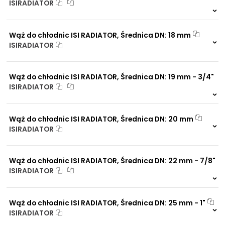
ISIRADIATOR
101,6 mm - 4"
NIP: PL 884 282 31 43
48 mm - 1.7/8"
999 szt.
-
KRS: 0001073679
16 mm - 5/8"
0 szt.
-
60 mm - 2.3/8"
Wąż do chłodnic ISI RADIATOR, Średnica DN: 18 mm
55 mm - 2.3/16'
ISIRADIATOR
19 mm - 3/4"
Projekty:
999 szt.
-
80 mm - 3.1/8"
+48 732 527 128
0 szt.
-
90 mm - 3.1/2"
Wąż do chłodnic ISI RADIATOR, Średnica DN: 19 mm - 3/4"
25 mm - 1"
info@powerhydraulics.eu
ISIRADIATOR
22 mm - 7/8"
999 szt.
-
www.powerhydraulics.eu
0 szt.
-
Engineering for motion
Wąż do chłodnic ISI RADIATOR, Średnica DN: 20 mm
ISIRADIATOR
999 szt.
-
0 szt.
-
Wąż do chłodnic ISI RADIATOR, Średnica DN: 22 mm - 7/8"
ISIRADIATOR
999 szt.
-
0 szt.
-
Wąż do chłodnic ISI RADIATOR, Średnica DN: 25 mm - 1"
ISIRADIATOR
999 szt.
-