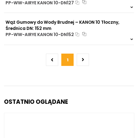
PP-WW-AIRYE KANON 10-DN127
Na zamówienie
0 szt.
30 dni
Wąż Gumowy do Wody Brudnej – KANON 10 Tłoczny,
Średnica DN: 152 mm
PP-WW-AIRYE KANON 10-DN152
Na zamówienie
0 szt.
30 dni
1
OSTATNIO OGLĄDANE