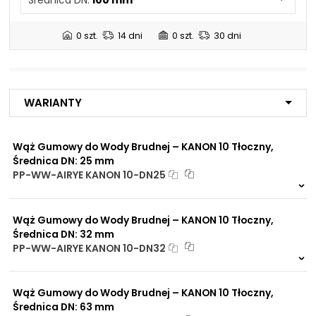
NIP: PL 884 282 31 43
Ciśnienie robocze:
10 BAR
KRS: 0001073679
Maksymalne ciśnienie
0 szt.
14 dni
0 szt.
30 dni
10 BAR
robocze:
Ciśnienie rozrywające:
30 BAR
Projekty:
Zastosowanie:
Transport wody z piachem
+48 732 527 128
Warianty
info@powerhydraulics.eu
Medium:
Woda
www.powerhydraulics.eu
Wąż Gumowy do Wody Brudnej – KANON 10 Tłoczny,
Engineering for motion
Średnica DN: 25 mm
Dopuszczalna
PP-WW-AIRYE KANON 10-DN25
-25°C do +70°C
temperatura pracy
materiału/produktu:
Na zamówienie
0 szt.
30 dni
Wąż Gumowy do Wody Brudnej – KANON 10 Tłoczny,
Średnica DN: 32 mm
PP-WW-AIRYE KANON 10-DN32
Na zamówienie
0 szt.
30 dni
Wąż Gumowy do Wody Brudnej – KANON 10 Tłoczny,
Średnica DN: 63 mm