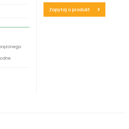
Zapytaj o produkt
www.powerhydraulics.eu
Engineering for motion
sprężonego
wodne