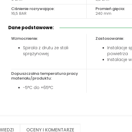
Biuro obsługi klienta:
Magazyn 24H:
Ciśnienie rozrywające:
Promień gięcia:
+48 535 424 483
+48 665 001 770
16,5 BAR
240 mm
+48 665 001 660
Dane podstawowe:
jawor@chss.pl
PN-PT: 7:00 - 16:00
Wzmocnienie:
Zastosowanie:
Spirala z drutu ze stali
Instalacje 
sprężynowej
powietrza
Instalacje 
Dopuszczalna temperatura pracy
materiału/produktu:
-5°C do +65°C
wiedzi
Oceny i komentarze