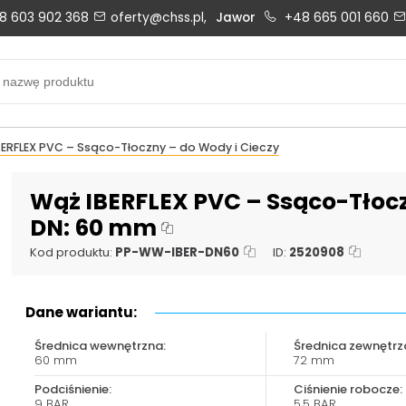
8 603 902 368
oferty@chss.pl,
Jawor
+48 665 001 660
Biuro obsługi klienta:
Oferty i wyceny:
+48 603 902 368
+48 603 902 368
biuro@chss.pl
oferty@chss.pl
ERFLEX PVC – Ssąco-Tłoczny – do Wody i Cieczy
PN-PT: 6:30 - 16:00
Wąż IBERFLEX PVC – Ssąco-Tłocz
DN: 60 mm
Uszczelnienia techniczne:
Magazyn 24H:
Kod produktu:
PP-WW-IBER-DN60
ID:
2520908
+48 669 834 274
+48 731 349 406
uszczelnienia@chss.pl
info@chss.pl
Dane wariantu:
Średnica wewnętrzna:
Średnica zewnętrz
60 mm
72 mm
Podciśnienie:
Ciśnienie robocze:
9 BAR
5,5 BAR