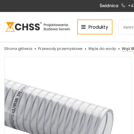
Świdnica
+4
Produkty
Centrum Hydrauliki Siłowej Świdnica
58-100 Świdnica, ul. Bystrzycka 17, POLSKA
CHSS.PL DAWID WOŹNY
Strona główna
Przewody przemysłowe
Węże do wody
Wąż IB
NIP: PL 884 272 02 42
Siłowniki:
Serwis:
+48 690 884 272
+48 536 202 250
silowniki@chss.pl
+48 609 877 288
serwis@chss.pl