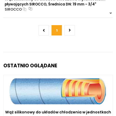
pływających SIROCCO, Średnica DN: 19 mm - 3/4"
SIROCCO
999 szt.
-
0 szt.
-
1
OSTATNIO OGLĄDANE
Wąż silikonowy do układów chłodzenia w jednostkach