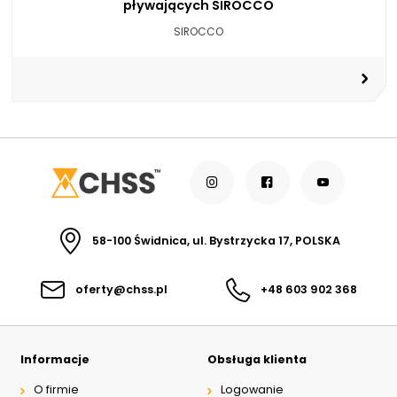
pływających SIROCCO
SIROCCO
58-100 Świdnica, ul. Bystrzycka 17, POLSKA
oferty@chss.pl
+48 603 902 368
Informacje
Obsługa klienta
O firmie
Logowanie