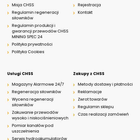
Misja CHSS
Rejestracja
Regulamin regeneracji
Kontakt
siłowników
Regulamin produkcji i
gwarancji przewodów CHSS
MINING SPEC 24
Polityka prywatności
Polityka Cookies
Usługi CHSS
Zakupy z CHSS
Magazyny Alarmowe 24/7
Metody dostawy i płatności
Regeneracja siłowników
Reklamacje
Wycena regeneracji
Zwrot towarów
siłowników
Regulamin sklepu
Zakuwanie przewodów
Czas realizacji zamówień
wysoko i niskociśnieniowych
Pomiar kanałów pod
uszczelnienia
Serwis hydroakumulatorów