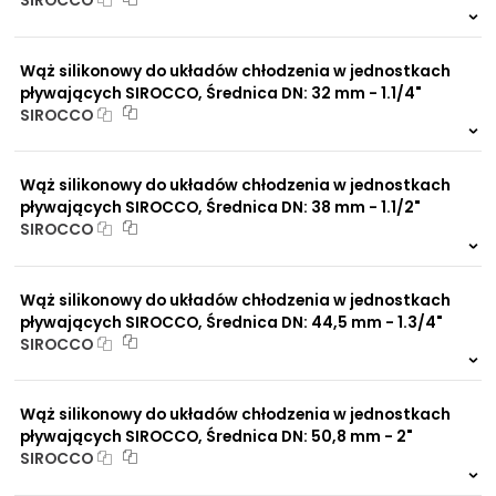
SIROCCO
999 szt.
-
NIP: PL 884 282 31 43
KRS: 0001073679
0 szt.
-
Wąż silikonowy do układów chłodzenia w jednostkach
pływających SIROCCO, Średnica DN: 32 mm - 1.1/4"
SIROCCO
Projekty:
999 szt.
-
+48 732 527 128
0 szt.
-
info@powerhydraulics.eu
Wąż silikonowy do układów chłodzenia w jednostkach
pływających SIROCCO, Średnica DN: 38 mm - 1.1/2"
www.powerhydraulics.eu
SIROCCO
Engineering for motion
999 szt.
-
0 szt.
-
Wąż silikonowy do układów chłodzenia w jednostkach
pływających SIROCCO, Średnica DN: 44,5 mm - 1.3/4"
SIROCCO
999 szt.
-
0 szt.
-
Wąż silikonowy do układów chłodzenia w jednostkach
pływających SIROCCO, Średnica DN: 50,8 mm - 2"
SIROCCO
999 szt.
-