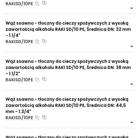
RAKISD/10PE
NIP: PL 884 282 31 43
999 szt.
-
KRS: 0001073679
0 szt.
-
Wąż ssawno - tłoczny do cieczy spożywczych z wysoką
zawartością alkoholu RAKI SD/10 PE, Średnica DN: 32 mm
Projekty:
- 1.1/4"
+48 732 527 128
RAKISD/10PE
info@powerhydraulics.eu
999 szt.
-
0 szt.
-
Wąż ssawno - tłoczny do cieczy spożywczych z wysoką
www.powerhydraulics.eu
zawartością alkoholu RAKI SD/10 PE, Średnica DN: 38 mm
Engineering for motion
- 1.1/2"
RAKISD/10PE
999 szt.
-
0 szt.
-
Wąż ssawno - tłoczny do cieczy spożywczych z wysoką
zawartością alkoholu RAKI SD/10 PE, Średnica DN: 44,5
mm - 1.3/4"
RAKISD/10PE
999 szt.
-
0 szt.
-
Wąż ssawno - tłoczny do cieczy spożywczych z wysoką