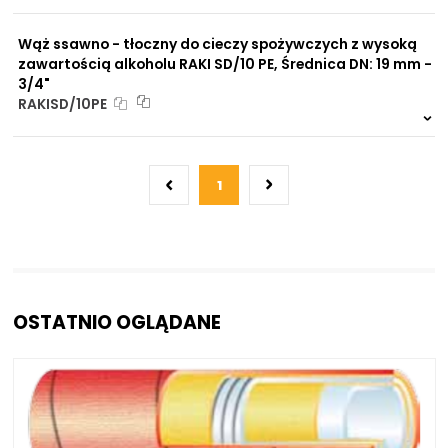
999 szt.
-
0 szt.
-
Wąż ssawno - tłoczny do cieczy spożywczych z wysoką
zawartością alkoholu RAKI SD/10 PE, Średnica DN: 19 mm -
3/4"
RAKISD/10PE
999 szt.
-
0 szt.
-
1
OSTATNIO OGLĄDANE