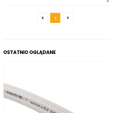
Na zamówienie
0 szt.
30 dni
1
OSTATNIO OGLĄDANE