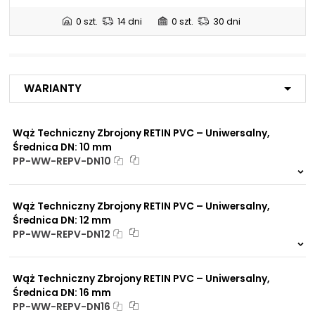
Zastosowanie:
Ciśnienie robocze:
8 BAR
NIP: PL 884 282 31 43
Instalacje sprężonego
0 szt.
14 dni
0 szt.
30 dni
KRS: 0001073679
powietrza
Ciśnienie rozrywające:
24 BAR
Instalacje wodne
Projekty:
Medium:
Woda
Warianty
+48 732 527 128
Sprężone powietrze
info@powerhydraulics.eu
Wąż Techniczny Zbrojony RETIN PVC – Uniwersalny,
Dopuszczalna
www.powerhydraulics.eu
-25 °C do +60°C
temperatura pracy
Średnica DN: 10 mm
materiału/produktu:
Engineering for motion
PP-WW-REPV-DN10
Na zamówienie
0 szt.
30 dni
Wąż Techniczny Zbrojony RETIN PVC – Uniwersalny,
Średnica DN: 12 mm
PP-WW-REPV-DN12
Na zamówienie
0 szt.
30 dni
Wąż Techniczny Zbrojony RETIN PVC – Uniwersalny,
Średnica DN: 16 mm
PP-WW-REPV-DN16