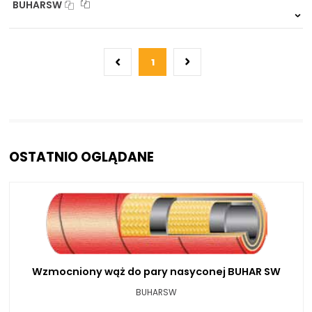
BUHARSW
999 szt.
-
0 szt.
-
1
OSTATNIO OGLĄDANE
Wzmocniony wąż do pary nasyconej BUHAR SW
BUHARSW