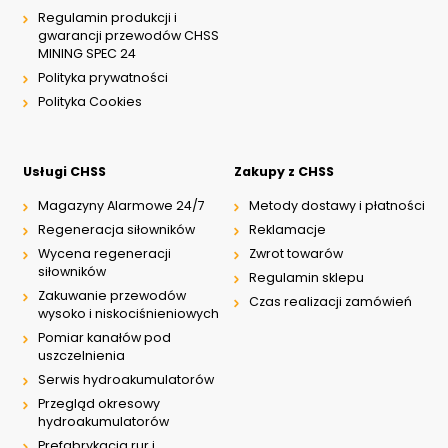
Regulamin produkcji i
gwarancji przewodów CHSS
MINING SPEC 24
Polityka prywatności
Polityka Cookies
Usługi CHSS
Zakupy z CHSS
Magazyny Alarmowe 24/7
Metody dostawy i płatności
Regeneracja siłowników
Reklamacje
Wycena regeneracji
Zwrot towarów
siłowników
Regulamin sklepu
Zakuwanie przewodów
Czas realizacji zamówień
wysoko i niskociśnieniowych
Pomiar kanałów pod
uszczelnienia
Serwis hydroakumulatorów
Przegląd okresowy
hydroakumulatorów
Prefabrykacja rur i