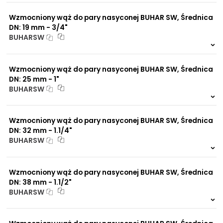
0 szt.
-
NIP: PL 884 282 31 43
Wzmocniony wąż do pary nasyconej BUHAR SW, Średnica
KRS: 0001073679
DN: 19 mm - 3/4"
BUHARSW
999 szt.
-
Projekty:
0 szt.
-
+48 732 527 128
Wzmocniony wąż do pary nasyconej BUHAR SW, Średnica
info@powerhydraulics.eu
DN: 25 mm - 1"
BUHARSW
www.powerhydraulics.eu
999 szt.
-
0 szt.
-
Engineering for motion
Wzmocniony wąż do pary nasyconej BUHAR SW, Średnica
DN: 32 mm - 1.1/4"
BUHARSW
999 szt.
-
0 szt.
-
Wzmocniony wąż do pary nasyconej BUHAR SW, Średnica
DN: 38 mm - 1.1/2"
BUHARSW
999 szt.
-
0 szt.
-