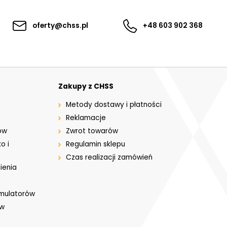
oferty@chss.pl
+48 603 902 368
Zakupy z CHSS
Metody dostawy i płatności
Reklamacje
ów
Zwrot towarów
o i
Regulamin sklepu
Czas realizacji zamówień
ienia
umulatorów
ów