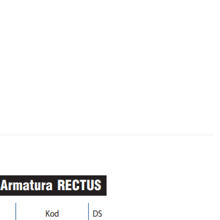
www.powerhydraulics.eu
Engineering for motion