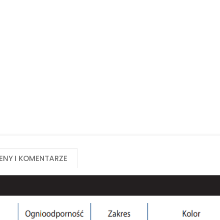
Biuro obsługi klienta:
Magazyn 24H:
+48 535 424 483
+48 665 001 770
+48 665 001 660
jawor@chss.pl
PN-PT: 7:00 - 16:00
eny i komentarze