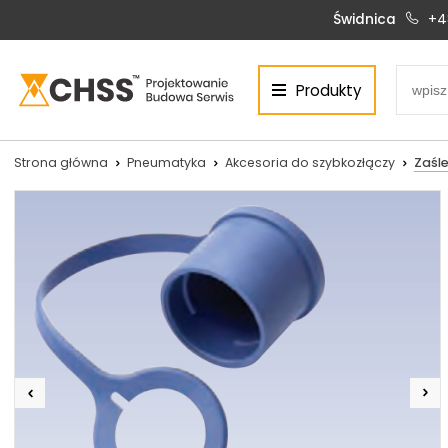
Świdnica
+4
Produkty
Centrum Hydrauliki Siłowej Świdnica
58-100 Świdnica, ul. Bystrzycka 17, POLSKA
CHSS.PL DAWID WOŹNY
Strona główna
Pneumatyka
Akcesoria do szybkozłączy
Zaśle
NIP: PL 884 272 02 42
Siłowniki:
Serwis:
+48 690 884 272
+48 536 202 250
silowniki@chss.pl
+48 609 877 288
serwis@chss.pl