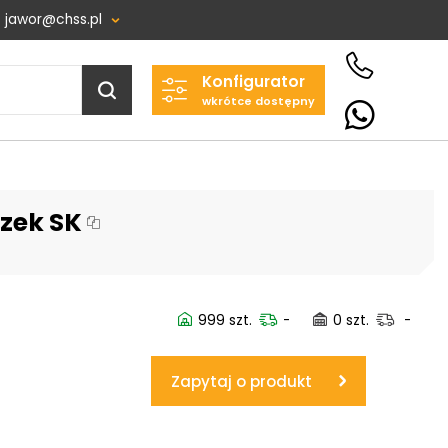
jawor@chss.pl
Konfigurator
Projektowanie i budowa
wkrótce dostępny
układów:
POWER HYDRAULICS
SOLUTIONS
Sp. z o.o.
czek SK
58-100 Świdnica, ul. Bystrzycka 17,
POLSKA
NIP: PL 884 282 31 43
KRS: 0001073679
999 szt.
-
0 szt.
-
Zapytaj o produkt
Projekty:
+48 732 527 128
info@powerhydraulics.eu