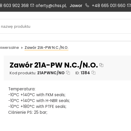
8 603 902 368
oferty@chss.pl,
Jawor
+48 665 001 660
Biuro obsługi klienta:
Oferty i wyceny:
+48 603 902 368
+48 603 902 368
biuro@chss.pl
oferty@chss.pl
niwersalne
Zawór 21A-PW N.C./N.O.
PN-PT: 6:30 - 16:00
Zawór 21A-PW N.C./N.O.
Kod produktu:
21APWNC/NO
ID:
1384
Uszczelnienia techniczne:
Magazyn 24H:
Temperatura:
+48 669 834 274
+48 731 349 406
-10°C +140°C with FKM seals;
uszczelnienia@chss.pl
info@chss.pl
-10°C +140°C with H-NBR seals;
-10°C +180°C with PTFE seals;
Ciśnienie PS: 25 bar;