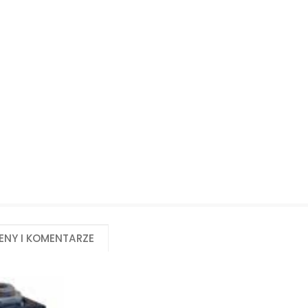
Biuro obsługi klienta:
Magazyn 24H:
+48 535 424 483
+48 665 001 770
+48 665 001 660
jawor@chss.pl
PN-PT: 7:00 - 16:00
eny i komentarze