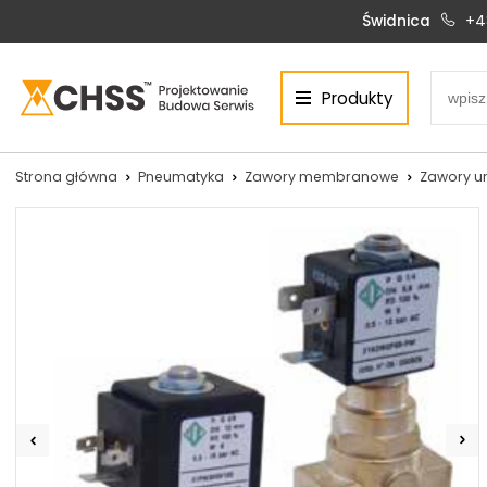
Świdnica
+4
Produkty
Centrum Hydrauliki Siłowej Świdnica
58-100 Świdnica, ul. Bystrzycka 17, POLSKA
CHSS.PL DAWID WOŹNY
Strona główna
Pneumatyka
Zawory membranowe
Zawory u
NIP: PL 884 272 02 42
Siłowniki:
Serwis:
+48 690 884 272
+48 536 202 250
silowniki@chss.pl
+48 609 877 288
serwis@chss.pl