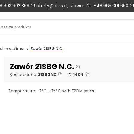
8 603 902 368
oferty@chss.pl,
Jawor
+48 665 001 660
Biuro obsługi klienta:
Oferty i wyceny:
+48 603 902 368
+48 603 902 368
biuro@chss.pl
oferty@chss.pl
echnopolimer
Zawór 21SBG N.C.
PN-PT: 6:30 - 16:00
Zawór 21SBG N.C.
Kod produktu:
21SBGNC
ID:
1404
Uszczelnienia techniczne:
Magazyn 24H:
Temperatura: 0°C +95°C with EPDM seals
+48 669 834 274
+48 731 349 406
uszczelnienia@chss.pl
info@chss.pl