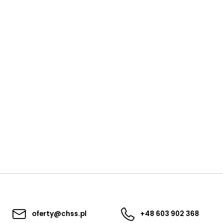
oferty@chss.pl
+48 603 902 368