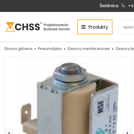
Świdnica
+4
Produkty
Centrum Hydrauliki Siłowej Świdnica
58-100 Świdnica, ul. Bystrzycka 17, POLSKA
CHSS.PL DAWID WOŹNY
Strona główna
Pneumatyka
Zawory membranowe
Zawory t
NIP: PL 884 272 02 42
Siłowniki:
Serwis:
+48 690 884 272
+48 536 202 250
silowniki@chss.pl
+48 609 877 288
serwis@chss.pl