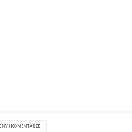
Biuro obsługi klienta:
Magazyn 24H:
+48 535 424 483
+48 665 001 770
+48 665 001 660
jawor@chss.pl
PN-PT: 7:00 - 16:00
eny i komentarze