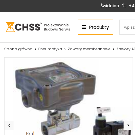
Świdnica
+4
Produkty
Centrum Hydrauliki Siłowej Świdnica
58-100 Świdnica, ul. Bystrzycka 17, POLSKA
CHSS.PL DAWID WOŹNY
Strona główna
Pneumatyka
Zawory membranowe
Zawory A
NIP: PL 884 272 02 42
Siłowniki:
Serwis:
+48 690 884 272
+48 536 202 250
silowniki@chss.pl
+48 609 877 288
serwis@chss.pl