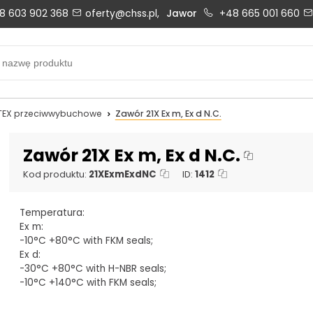
8 603 902 368
oferty@chss.pl,
Jawor
+48 665 001 660
Biuro obsługi klienta:
Oferty i wyceny:
+48 603 902 368
+48 603 902 368
biuro@chss.pl
oferty@chss.pl
TEX przeciwwybuchowe
Zawór 21X Ex m, Ex d N.C.
PN-PT: 6:30 - 16:00
Zawór 21X Ex m, Ex d N.C.
Kod produktu:
21XExmExdNC
ID:
1412
Uszczelnienia techniczne:
Magazyn 24H:
Temperatura:
+48 669 834 274
+48 731 349 406
Ex m:
uszczelnienia@chss.pl
info@chss.pl
-10°C +80°C with FKM seals;
Ex d:
-30°C +80°C with H-NBR seals;
-10°C +140°C with FKM seals;