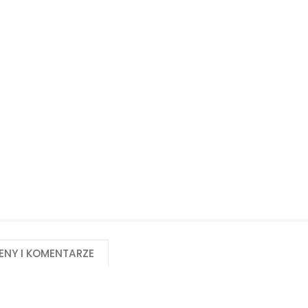
Biuro obsługi klienta:
Magazyn 24H:
+48 535 424 483
+48 665 001 770
+48 665 001 660
jawor@chss.pl
PN-PT: 7:00 - 16:00
eny i komentarze