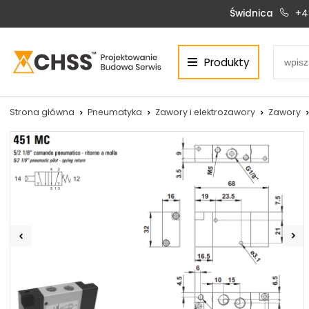
Świdnica
+4
Produkty
Centrum Hydrauliki Siłowej Świdnica
58-100 Świdnica, ul. Bystrzycka 17, POLSKA
CHSS.PL DAWID WOŹNY
Strona główna
Pneumatyka
Zawory i elektrozawory
Zawory
NIP: PL 884 272 02 42
Siłowniki:
Serwis:
+48 690 884 272
+48 536 202 250
silowniki@chss.pl
+48 609 877 288
serwis@chss.pl