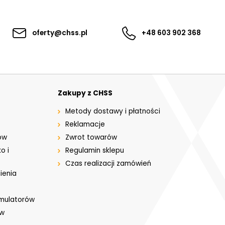
oferty@chss.pl
+48 603 902 368
Zakupy z CHSS
Metody dostawy i płatności
Reklamacje
ów
Zwrot towarów
o i
Regulamin sklepu
Czas realizacji zamówień
ienia
umulatorów
ów