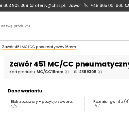
8 603 902 368
oferty@chss.pl,
Jawor
+48 665 001 660
Biuro obsługi klienta:
Oferty i wyceny:
+48 603 902 368
+48 603 902 368
biuro@chss.pl
oferty@chss.pl
Zawór 451 MC/CC pneumatyczny 16mm
PN-PT: 6:30 - 16:00
Zawór 451 MC/CC pneumatycz
Kod produktu:
MC/CC16mm
ID:
2369305
Uszczelnienia techniczne:
Magazyn 24H:
+48 669 834 274
+48 731 349 406
Dane wariantu:
uszczelnienia@chss.pl
info@chss.pl
Elektrozawory - pozycje zaworu:
Rozmiar gwintu (4
5/2
1/8"