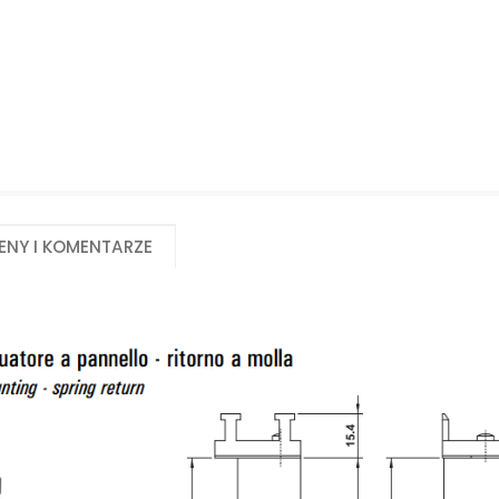
Biuro obsługi klienta:
Magazyn 24H:
+48 535 424 483
+48 665 001 770
+48 665 001 660
jawor@chss.pl
PN-PT: 7:00 - 16:00
eny i komentarze