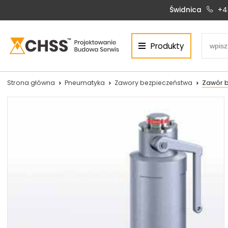
Świdnica
+4
Produkty
Centrum Hydrauliki Siłowej Świdnica
58-100 Świdnica, ul. Bystrzycka 17, POLSKA
CHSS.PL DAWID WOŹNY
Strona główna
Pneumatyka
Zawory bezpieczeństwa
Zawór b
NIP: PL 884 272 02 42
Siłowniki:
Serwis:
+48 690 884 272
+48 536 202 250
silowniki@chss.pl
+48 609 877 288
serwis@chss.pl