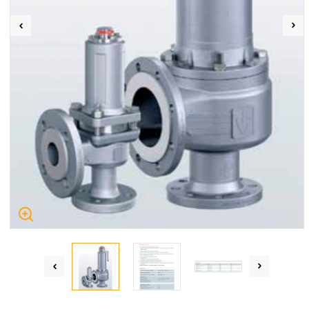
Centrum Hydrauliki Siłowej Jawor
59-400 Jawor, ul. Kuziennicza 5, POLSKA