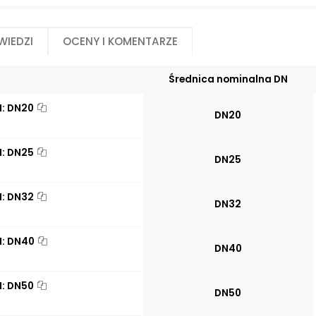
wiedzi
Oceny i komentarze
Średnica nominalna DN
N: DN20
DN20
N: DN25
DN25
N: DN32
DN32
N: DN40
DN40
N: DN50
DN50