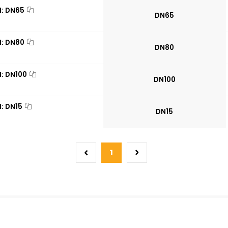
N: DN65
DN65
N: DN80
DN80
: DN100
DN100
: DN15
DN15
1