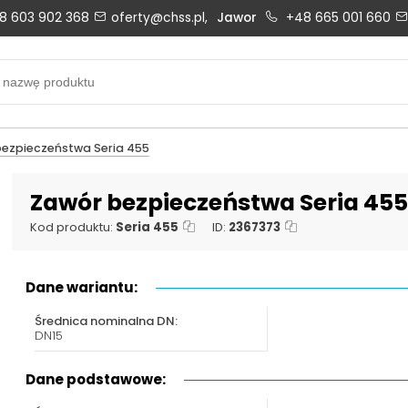
8 603 902 368
oferty@chss.pl,
Jawor
+48 665 001 660
Biuro obsługi klienta:
Oferty i wyceny:
+48 603 902 368
+48 603 902 368
biuro@chss.pl
oferty@chss.pl
ezpieczeństwa Seria 455
PN-PT: 6:30 - 16:00
Zawór bezpieczeństwa Seria 455
Kod produktu:
Seria 455
ID:
2367373
Uszczelnienia techniczne:
Magazyn 24H:
+48 669 834 274
+48 731 349 406
Dane wariantu:
uszczelnienia@chss.pl
info@chss.pl
Średnica nominalna DN:
DN15
Dane podstawowe: