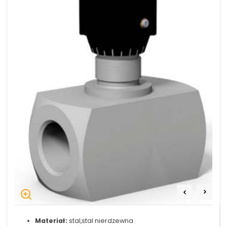
+48 669 834 274
+48 731 349 406
uszczelnienia@chss.pl
info@chss.pl
Centrum Hydrauliki Siłowej Jawor
59-400 Jawor, ul. Kuziennicza 5, POLSKA
Biuro obsługi klienta:
Magazyn 24H:
+48 535 424 483
+48 665 001 770
+48 665 001 660
jawor@chss.pl
PN-PT: 7:00 - 16:00
Projektowanie i budowa układów:
POWER HYDRAULICS SOLUTIONS
Sp. z o.o.
Materiał:
stal,stal nierdzewna
58-100 Świdnica, ul. Bystrzycka 17, POLSKA