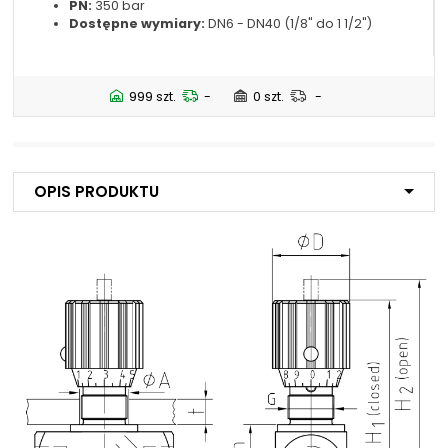
PN:
350 bar
NIP: PL 884 282 31 43
Dostępne wymiary:
DN6 - DN40 (1/8" do 1 1/2")
KRS: 0001073679
999 szt.
-
0 szt.
-
Projekty:
+48 732 527 128
info@powerhydraulics.eu
Opis produktu
www.powerhydraulics.eu
Engineering for motion