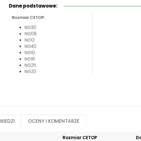
Biuro obsługi klienta:
Magazyn 24H:
Dane podstawowe:
+48 535 424 483
+48 665 001 770
Rozmiar CETOP:
+48 665 001 660
NG30
jawor@chss.pl
NG08
PN-PT: 7:00 - 16:00
NG12
NG40
NG10
NG16
NG25
NG20
wiedzi
Oceny i komentarze
Rozmiar CETOP
D