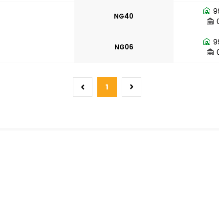
9
NG40
9
NG06
1