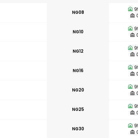
9
NG08
9
NG10
9
NG12
9
NG16
9
NG20
9
NG25
9
NG30