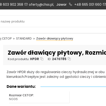
8 603 902 368
oferty@chss.pl,
Jawor
+48 665 001 660
Biuro obsługi klienta:
Oferty i wyceny:
+48 603 902 368
+48 603 902 368
biuro@chss.pl
oferty@chss.pl
j CETOP
STANDARD
Zawór dławiący płytowy
PN-PT: 6:30 - 16:00
Zawór dławiący płytowy, Rozmi
Kod produktu:
HPDR
ID:
2470785
Uszczelnienia techniczne:
Magazyn 24H:
Zawór HPDR służy do regulowania cieczy hydraulicznej w obu
+48 669 834 274
+48 731 349 406
kierunkach.Przepływ jest zależny od gęstości cieczy i ciśnieni
uszczelnienia@chss.pl
info@chss.pl
Dane wariantu:
Rozmiar CETOP:
NG06