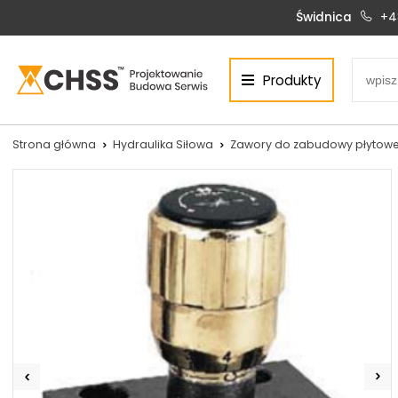
Świdnica
+4
Produkty
Centrum Hydrauliki Siłowej Świdnica
58-100 Świdnica, ul. Bystrzycka 17, POLSKA
CHSS.PL DAWID WOŹNY
Strona główna
Hydraulika Siłowa
Zawory do zabudowy płytowe
NIP: PL 884 272 02 42
Siłowniki:
Serwis:
+48 690 884 272
+48 536 202 250
silowniki@chss.pl
+48 609 877 288
serwis@chss.pl