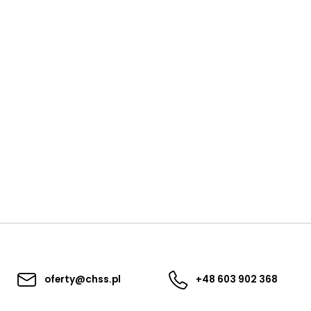
oferty@chss.pl
+48 603 902 368