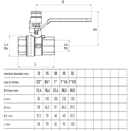
NIP: PL 884 282 31 43
KRS: 0001073679
Projekty:
+48 732 527 128
info@powerhydraulics.eu
www.powerhydraulics.eu
Engineering for motion