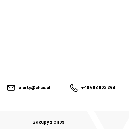
oferty@chss.pl
+48 603 902 368
Zakupy z CHSS