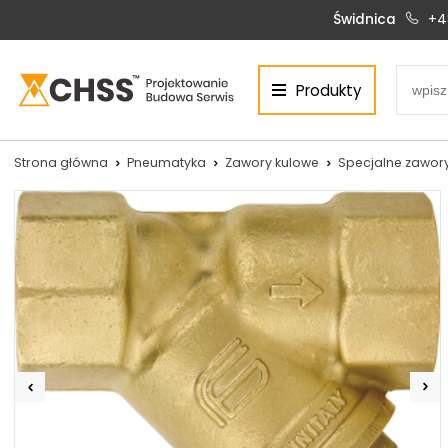
Świdnica
+4
Produkty
Centrum Hydrauliki Siłowej Świdnica
58-100 Świdnica, ul. Bystrzycka 17, POLSKA
CHSS.PL DAWID WOŹNY
Strona główna
Pneumatyka
Zawory kulowe
Specjalne zawor
NIP: PL 884 272 02 42
Siłowniki:
Serwis:
+48 690 884 272
+48 536 202 250
silowniki@chss.pl
+48 609 877 288
serwis@chss.pl