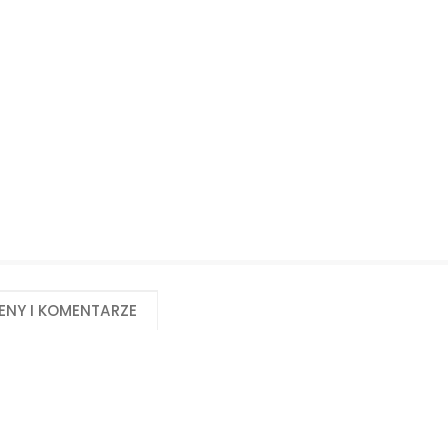
Biuro obsługi klienta:
Magazyn 24H:
+48 535 424 483
+48 665 001 770
+48 665 001 660
jawor@chss.pl
PN-PT: 7:00 - 16:00
eny i komentarze