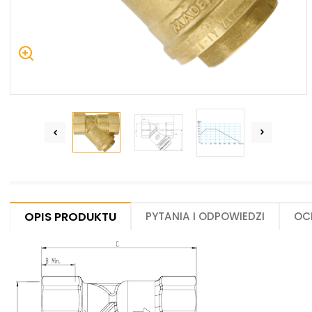
Centrum Hydrauliki Siłowej Jawor
59-400 Jawor, ul. Kuziennicza 5, POLSKA
Opis produktu
Pytania i odpowiedzi
Oc