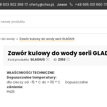
8 603 902 368
oferty@chss.pl,
Jawor
+48 665 001 660
Biuro obsługi klienta:
Oferty i wyceny:
+48 603 902 368
+48 603 902 368
biuro@chss.pl
oferty@chss.pl
y do wody
Zawór kulowy do wody serii GLADIUS
PN-PT: 6:30 - 16:00
Zawór kulowy do wody serii GLA
Kod produktu:
GLADIUS
ID:
2160
Uszczelnienia techniczne:
Magazyn 24H:
WŁAŚCIWOŚCI TECHNICZNE:
+48 669 834 274
+48 731 349 406
Dopuszczalne temperatury:
uszczelnienia@chss.pl
info@chss.pl
dla cieczy od –15 ° C do + 110 ° C
Dopuszczalne
ciśnienie:
PN25