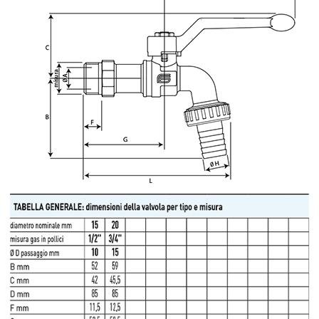
NIP: PL 884 282 31 43
KRS: 0001073679
Projekty:
+48 732 527 128
info@powerhydraulics.eu
www.powerhydraulics.eu
Engineering for motion