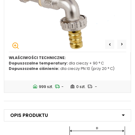
+48 669 834 274
+48 731 349 406
uszczelnienia@chss.pl
info@chss.pl
Centrum Hydrauliki Siłowej Jawor
59-400 Jawor, ul. Kuziennicza 5, POLSKA
WŁAŚCIWOŚCI TECHNICZNE:
Biuro obsługi klienta:
Magazyn 24H:
Dopuszczalne temperatury:
dla cieczy + 90 ° C
+48 535 424 483
+48 665 001 770
Dopuszczalne ciśnienie:
dla cieczy PN 10 (przy 20 ° C)
+48 665 001 660
jawor@chss.pl
999 szt.
-
0 szt.
-
PN-PT: 7:00 - 16:00
Projektowanie i budowa układów:
Opis produktu
POWER HYDRAULICS SOLUTIONS
Sp. z o.o.
58-100 Świdnica, ul. Bystrzycka 17, POLSKA