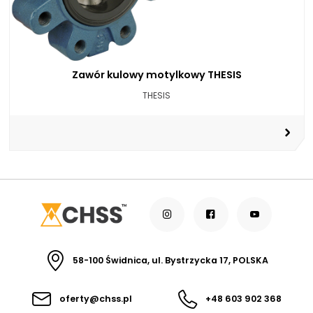
Zawór kulowy motylkowy THESIS
THESIS
58-100 Świdnica, ul. Bystrzycka 17, POLSKA
oferty@chss.pl
+48 603 902 368