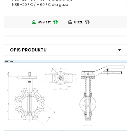
NBR -20 ° C / + 60 ° C dla gazu
NIP: PL 884 282 31 43
KRS: 0001073679
999 szt.
-
0 szt.
-
Projekty:
+48 732 527 128
info@powerhydraulics.eu
Opis produktu
www.powerhydraulics.eu
Engineering for motion