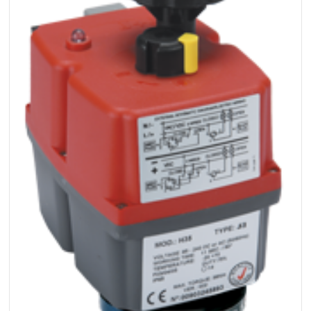
+48 669 834 274
+48 731 349 406
uszczelnienia@chss.pl
info@chss.pl
Centrum Hydrauliki Siłowej Jawor
59-400 Jawor, ul. Kuziennicza 5, POLSKA
Biuro obsługi klienta:
Magazyn 24H:
+48 535 424 483
+48 665 001 770
+48 665 001 660
jawor@chss.pl
PN-PT: 7:00 - 16:00
Projektowanie i budowa układów:
POWER HYDRAULICS SOLUTIONS
Sp. z o.o.
58-100 Świdnica, ul. Bystrzycka 17, POLSKA