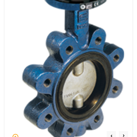
NIP: PL 884 282 31 43
KRS: 0001073679
Projekty:
+48 732 527 128
info@powerhydraulics.eu
www.powerhydraulics.eu
Engineering for motion