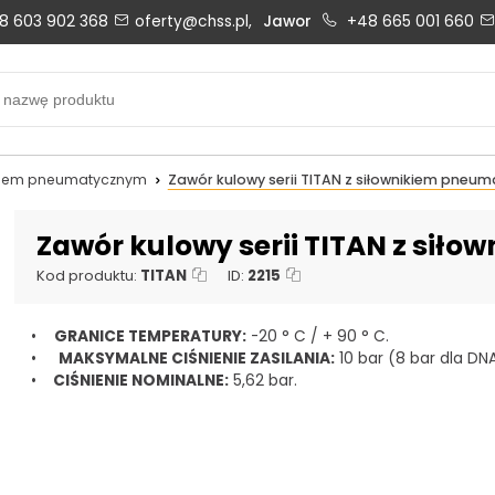
8 603 902 368
oferty@chss.pl,
Jawor
+48 665 001 660
Biuro obsługi klienta:
Oferty i wyceny:
+48 603 902 368
+48 603 902 368
biuro@chss.pl
oferty@chss.pl
ikiem pneumatycznym
Zawór kulowy serii TITAN z siłownikiem pneu
PN-PT: 6:30 - 16:00
Zawór kulowy serii TITAN z si
Kod produktu:
TITAN
ID:
2215
Uszczelnienia techniczne:
Magazyn 24H:
•
GRANICE TEMPERATURY:
-20 ° C / + 90 ° C.
+48 669 834 274
+48 731 349 406
•
MAKSYMALNE CIŚNIENIE ZASILANIA:
10 bar (8 bar dla DN
uszczelnienia@chss.pl
info@chss.pl
•
CIŚNIENIE NOMINALNE:
5,62 bar.