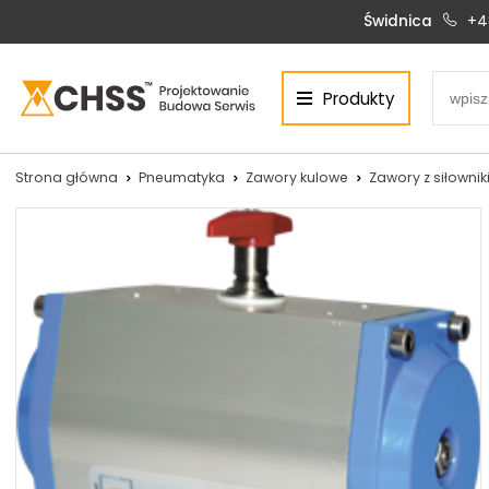
Świdnica
+4
Produkty
Centrum Hydrauliki Siłowej Świdnica
58-100 Świdnica, ul. Bystrzycka 17, POLSKA
CHSS.PL DAWID WOŹNY
Strona główna
Pneumatyka
Zawory kulowe
Zawory z siłown
NIP: PL 884 272 02 42
Siłowniki:
Serwis:
+48 690 884 272
+48 536 202 250
silowniki@chss.pl
+48 609 877 288
serwis@chss.pl