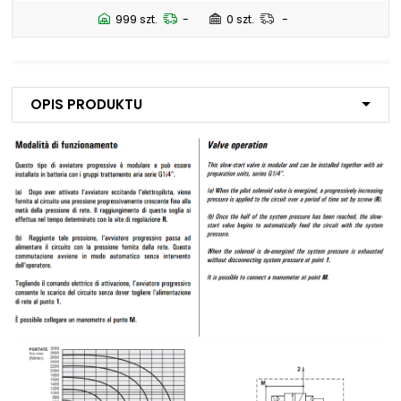
999 szt.
-
0 szt.
-
NIP: PL 884 282 31 43
KRS: 0001073679
Projekty:
Opis produktu
+48 732 527 128
info@powerhydraulics.eu
www.powerhydraulics.eu
Engineering for motion