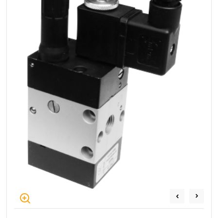
+48 669 834 274
+48 731 349 406
uszczelnienia@chss.pl
info@chss.pl
Centrum Hydrauliki Siłowej Jawor
59-400 Jawor, ul. Kuziennicza 5, POLSKA
Biuro obsługi klienta:
Magazyn 24H:
+48 535 424 483
+48 665 001 770
+48 665 001 660
jawor@chss.pl
PN-PT: 7:00 - 16:00
Projektowanie i budowa układów:
POWER HYDRAULICS SOLUTIONS
Sp. z o.o.
58-100 Świdnica, ul. Bystrzycka 17, POLSKA