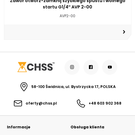
Zawór otwórz-zamknij szybkiego spustu i wolnego
startu G1/4″ AVP 2-00
AVP2-00
58-100 Świdnica, ul. Bystrzycka 17, POLSKA
oferty@chss.pl
+48 603 902 368
Informacje
Obsługa klienta