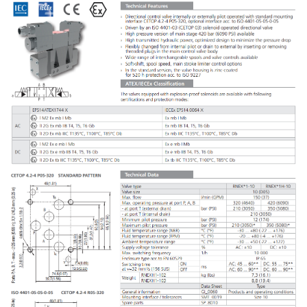
NIP: PL 884 282 31 43
KRS: 0001073679
Projekty:
+48 732 527 128
info@powerhydraulics.eu
www.powerhydraulics.eu
Engineering for motion