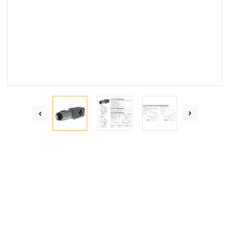
Centrum Hydrauliki Siłowej Jawor
59-400 Jawor, ul. Kuziennicza 5, POLSKA