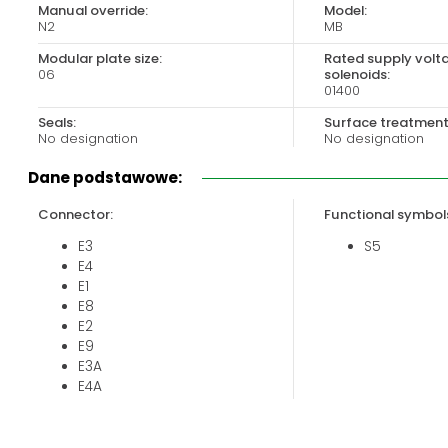
Manual override:
Model:
Biuro obsługi klienta:
Magazyn 24H:
N2
MB
+48 535 424 483
+48 665 001 770
Modular plate size:
Rated supply volt
+48 665 001 660
06
solenoids:
01400
jawor@chss.pl
Seals:
Surface treatment
PN-PT: 7:00 - 16:00
No designation
No designation
Dane podstawowe:
Connector:
Functional symbol
E3
S5
E4
E1
E8
E2
E9
E3A
E4A
E12A
E13A