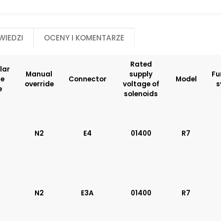
Manual override:
Model:
N4
MP*
wiedzi
Oceny i komentarze
No designation
MD
MJ
R1
Rated
R2
lar
Manual
supply
Fu
R3
te
Connector
Model
override
voltage of
s
R4
e
solenoids
R7
MX
ME
MA
N2
E4
01400
R7
MF
MG
MC
MI
Modular plate size:
Rated supply volt
N2
E3A
01400
R7
solenoids:
04
01200