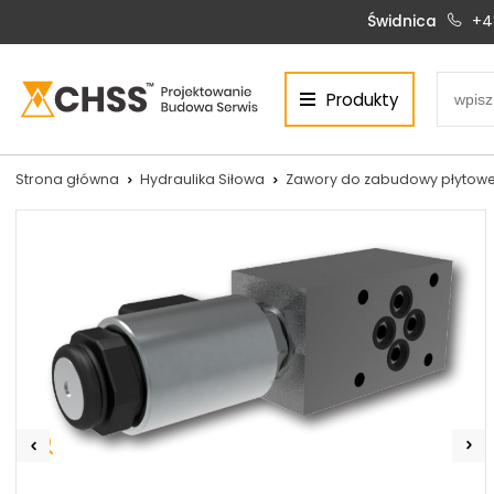
Świdnica
+4
Produkty
Centrum Hydrauliki Siłowej Świdnica
58-100 Świdnica, ul. Bystrzycka 17, POLSKA
CHSS.PL DAWID WOŹNY
Strona główna
Hydraulika Siłowa
Zawory do zabudowy płytowe
NIP: PL 884 272 02 42
Siłowniki:
Serwis:
+48 690 884 272
+48 536 202 250
silowniki@chss.pl
+48 609 877 288
serwis@chss.pl