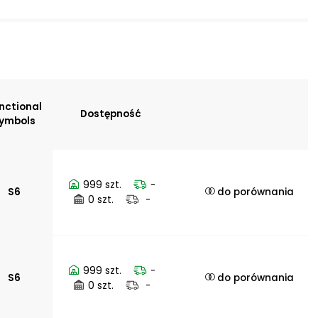
nctional
Dostępność
ymbols
999 szt.
-
S6
do porównania
0 szt.
-
999 szt.
-
age of
S6
do porównania
0 szt.
-