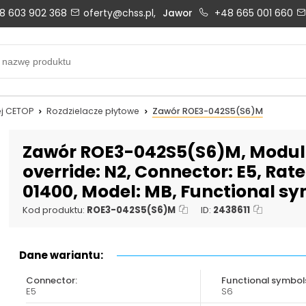
8 603 902 368
oferty@chss.pl,
Jawor
+48 665 001 660
Biuro obsługi klienta:
Oferty i wyceny:
+48 603 902 368
+48 603 902 368
biuro@chss.pl
oferty@chss.pl
j CETOP
Rozdzielacze płytowe
Zawór ROE3-042S5(S6)M
PN-PT: 6:30 - 16:00
Zawór ROE3-042S5(S6)M, Modular
override: N2, Connector: E5, Rat
01400, Model: MB, Functional sy
Uszczelnienia techniczne:
Magazyn 24H:
+48 669 834 274
+48 731 349 406
Kod produktu:
ROE3-042S5(S6)M
ID:
2438611
uszczelnienia@chss.pl
info@chss.pl
Dane wariantu:
Connector:
Functional symbol
E5
S6