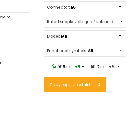
Connector:
E5
www.powerhydraulics.eu
age of
Engineering for motion
Rated supply voltage of solenoids:
01400
:
Model:
MB
Functional symbols:
S6
s:
999 szt.
-
0 szt.
-
Zapytaj o produkt