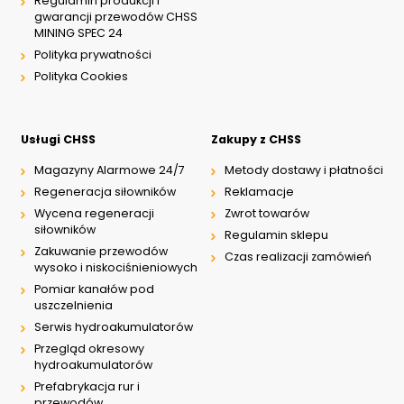
Regulamin produkcji i
gwarancji przewodów CHSS
MINING SPEC 24
Polityka prywatności
Polityka Cookies
Usługi CHSS
Zakupy z CHSS
Magazyny Alarmowe 24/7
Metody dostawy i płatności
Regeneracja siłowników
Reklamacje
Wycena regeneracji
Zwrot towarów
siłowników
Regulamin sklepu
Zakuwanie przewodów
Czas realizacji zamówień
wysoko i niskociśnieniowych
Pomiar kanałów pod
uszczelnienia
Serwis hydroakumulatorów
Przegląd okresowy
hydroakumulatorów
Prefabrykacja rur i
przewodów