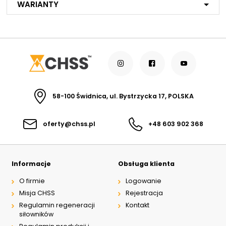
Warianty
MB
MG
MC
MP*
MD
MJ
R1
R2
R3
R4
58-100 Świdnica, ul. Bystrzycka 17, POLSKA
R7
MX
oferty@chss.pl
+48 603 902 368
Modular plate size:
04
Informacje
Obsługa klienta
Rated supply voltage of
01200
solenoids:
O firmie
Logowanie
02100
Misja CHSS
Rejestracja
Regulamin regeneracji
Kontakt
siłowników