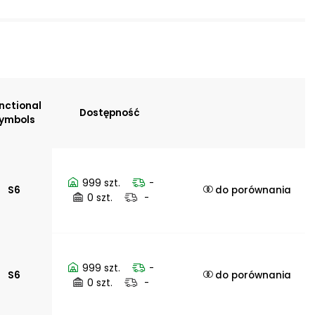
nctional
Dostępność
ymbols
999 szt.
-
S6
do porównania
0 szt.
-
999 szt.
-
age of
S6
do porównania
0 szt.
-