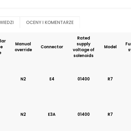
Manual override:
Model:
No designation
ME
wiedzi
Oceny i komentarze
N2
MA
MF
MG
Rated
MC
lar
Manual
supply
Fu
MI
te
Connector
Model
override
voltage of
s
MP*
e
solenoids
MD
MJ
R1
R2
N2
E4
01400
R7
R3
R4
R7
MX
Modular plate size:
Rated supply volt
N2
E3A
01400
R7
solenoids:
06
01200