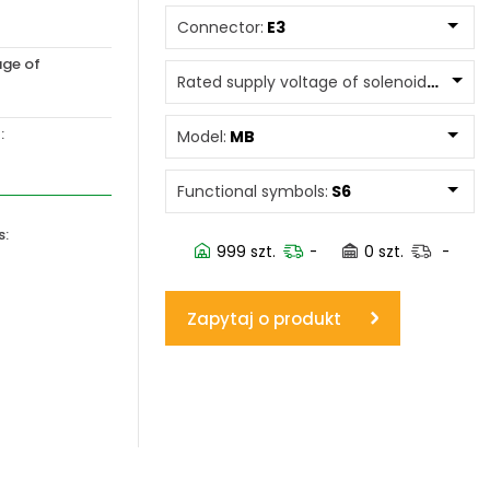
Connector:
E3
www.powerhydraulics.eu
age of
Engineering for motion
Rated supply voltage of solenoids:
02100
:
Model:
MB
Functional symbols:
S6
s:
999 szt.
-
0 szt.
-
Zapytaj o produkt