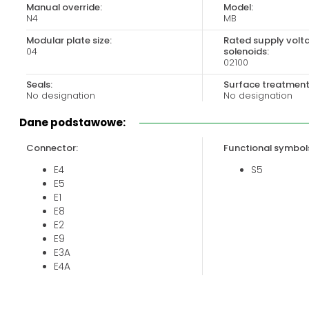
Manual override:
Model:
Biuro obsługi klienta:
Magazyn 24H:
N4
MB
+48 535 424 483
+48 665 001 770
Modular plate size:
Rated supply volt
+48 665 001 660
04
solenoids:
02100
jawor@chss.pl
Seals:
Surface treatment
PN-PT: 7:00 - 16:00
No designation
No designation
Dane podstawowe:
Connector:
Functional symbol
E4
S5
E5
E1
E8
E2
E9
E3A
E4A
E12A
E13A