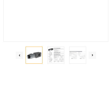
Centrum Hydrauliki Siłowej Jawor
59-400 Jawor, ul. Kuziennicza 5, POLSKA