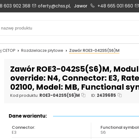
8 603 902 368
oferty@chss.pl,
Jawor
+48 665 001 660
Biuro obsługi klienta:
Oferty i wyceny:
+48 603 902 368
+48 603 902 368
biuro@chss.pl
oferty@chss.pl
j CETOP
Rozdzielacze płytowe
Zawór ROE3-042S5(S6)M
PN-PT: 6:30 - 16:00
Zawór ROE3-042S5(S6)M, Modular
override: N4, Connector: E3, Rat
02100, Model: MB, Functional sy
Uszczelnienia techniczne:
Magazyn 24H:
+48 669 834 274
+48 731 349 406
Kod produktu:
ROE3-042S5(S6)M
ID:
2439685
uszczelnienia@chss.pl
info@chss.pl
Dane wariantu:
Connector:
Functional symbol
E3
S6