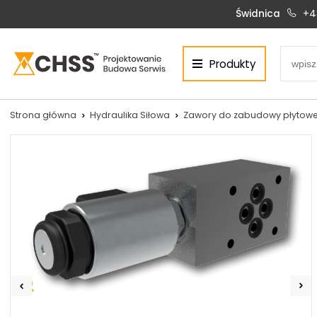
Świdnica
+4
Produkty
Centrum Hydrauliki Siłowej Świdnica
58-100 Świdnica, ul. Bystrzycka 17, POLSKA
CHSS.PL DAWID WOŹNY
Strona główna
Hydraulika Siłowa
Zawory do zabudowy płytowe
NIP: PL 884 272 02 42
Siłowniki:
Serwis:
+48 690 884 272
+48 536 202 250
silowniki@chss.pl
+48 609 877 288
serwis@chss.pl