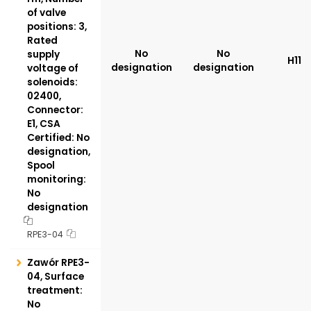
of valve
positions: 3,
Rated
No
No
supply
H11
designation
designation
voltage of
solenoids:
02400,
Connector:
E1, CSA
Certified: No
designation,
Spool
monitoring:
No
designation
RPE3-04
Zawór RPE3-
04, Surface
treatment:
No