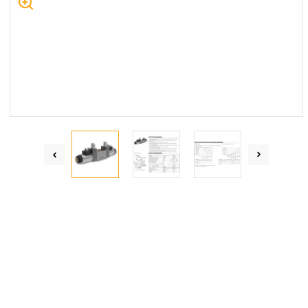
Centrum Hydrauliki Siłowej Jawor
59-400 Jawor, ul. Kuziennicza 5, POLSKA