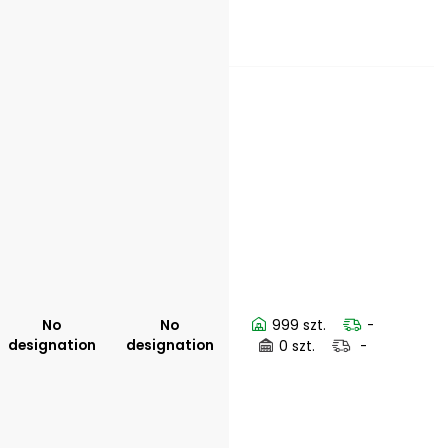
No
No
999 szt.
-
designation
designation
0 szt.
-