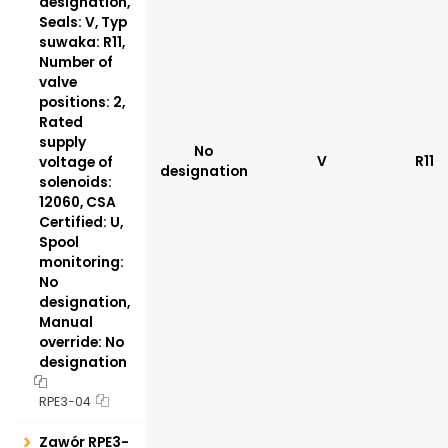
designation,
Seals: V, Typ
suwaka: R11,
Number of
valve
positions: 2,
Rated
supply
No
V
R11
voltage of
designation
solenoids:
12060, CSA
Certified: U,
Spool
monitoring:
No
designation,
Manual
override: No
designation
RPE3-04
Zawór RPE3-