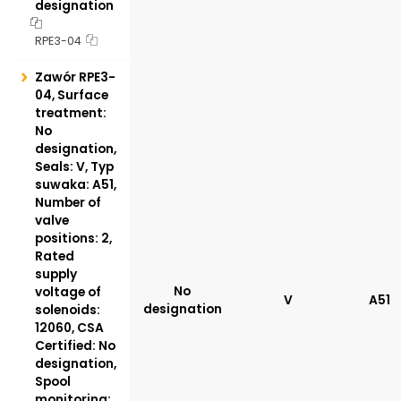
designation
RPE3-04
Zawór RPE3-
04, Surface
treatment:
No
designation,
Seals: V, Typ
suwaka: A51,
Number of
valve
positions: 2,
Rated
supply
No
voltage of
V
A51
designation
solenoids:
12060, CSA
Certified: No
designation,
Spool
monitoring: