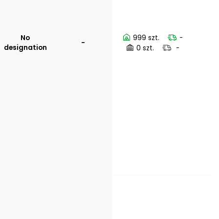
No
999 szt.
-
-
designation
0 szt.
-