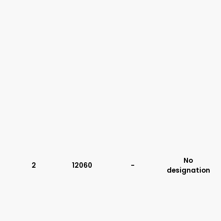
No
2
12060
-
designation