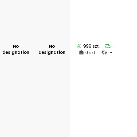
No
No
999 szt.
-
designation
designation
0 szt.
-