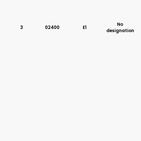
Typ suwaka:
Y51
R11
No
3
02400
E1
P51
designation
A51
R21
Z11
J15
C11
J75
X11
P11
C51
Y11
B11
L21
Z51
Y71