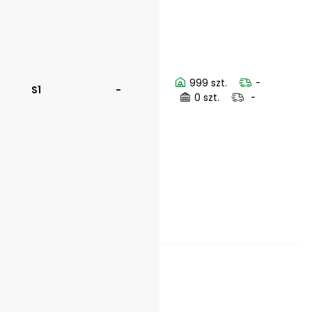
999 szt.
-
S1
-
0 szt.
-