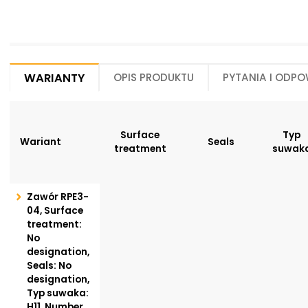
Warianty
Opis produktu
Pytania i odpo
Surface
Typ
Wariant
Seals
treatment
suwak
Zawór RPE3-
04, Surface
treatment:
No
designation,
Seals: No
designation,
Typ suwaka:
H11, Number