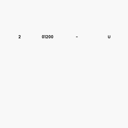
2
01200
-
U