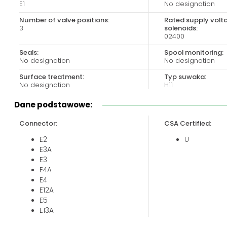
E1
No designation
Biuro obsługi klienta:
Magazyn 24H:
+48 535 424 483
+48 665 001 770
Number of valve positions:
Rated supply volt
3
solenoids:
+48 665 001 660
02400
jawor@chss.pl
Seals:
Spool monitoring:
No designation
No designation
PN-PT: 7:00 - 16:00
Surface treatment:
Typ suwaka:
No designation
H11
Valve size:
Dane podstawowe:
04
Connector:
CSA Certified:
E2
U
E3A
E3
E4A
E4
E12A
E5
E13A
E8