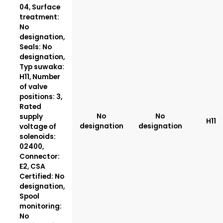
04, Surface
treatment:
No
designation,
Seals: No
designation,
Typ suwaka:
H11, Number
of valve
positions: 3,
Rated
No
No
supply
H11
designation
designation
voltage of
solenoids:
02400,
Connector:
E2, CSA
Certified: No
designation,
Spool
monitoring:
No