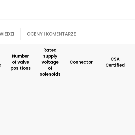
E9
Manual override:
Number of valve po
N2
2
N4
wiedzi
Oceny i komentarze
N5
No designation
Rated
Number
supply
Rated supply voltage of solenoids:
Seals:
CSA
of valve
voltage
Connector
a
Certified
01200
V
positions
of
02700
solenoids
23050
20500
02450
12060
Spool monitoring:
Surface treatment
S1
A
S4