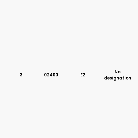
No
3
02400
E2
designation