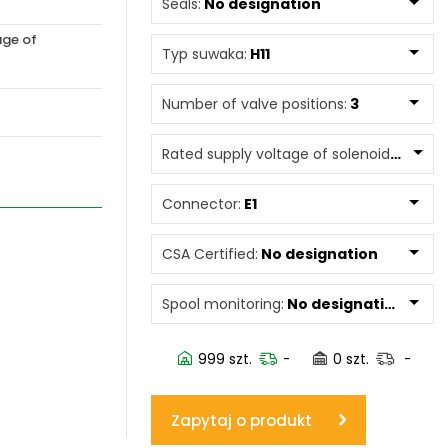
Seals:
No designation
age of
www.powerhydraulics.eu
Typ suwaka:
H11
Engineering for motion
Number of valve positions:
3
Rated supply voltage of solenoids:
0240
Connector:
E1
CSA Certified:
No designation
Spool monitoring:
No designation
999 szt.
-
0 szt.
-
Zapytaj o produkt