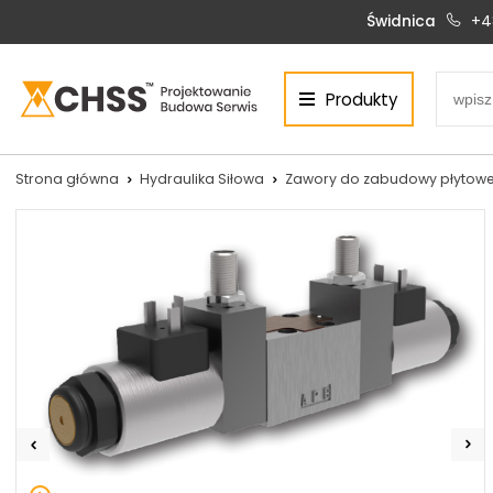
Świdnica
+4
Produkty
Centrum Hydrauliki Siłowej Świdnica
58-100 Świdnica, ul. Bystrzycka 17, POLSKA
CHSS.PL DAWID WOŹNY
Strona główna
Hydraulika Siłowa
Zawory do zabudowy płytowe
NIP: PL 884 272 02 42
Siłowniki:
Serwis:
+48 690 884 272
+48 536 202 250
silowniki@chss.pl
+48 609 877 288
serwis@chss.pl