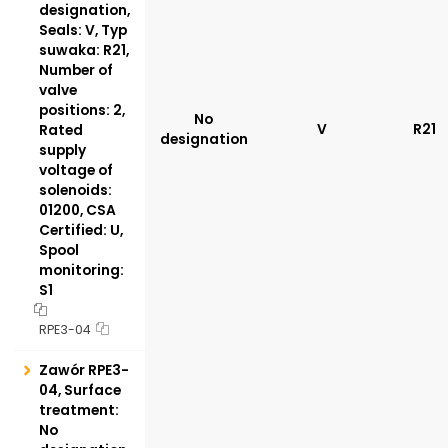
designation,
Seals: V, Typ
suwaka: R21,
Number of
valve
positions: 2,
No
V
R21
Rated
designation
supply
voltage of
solenoids:
01200, CSA
Certified: U,
Spool
monitoring:
S1
RPE3-04
Zawór RPE3-
04, Surface
treatment:
No