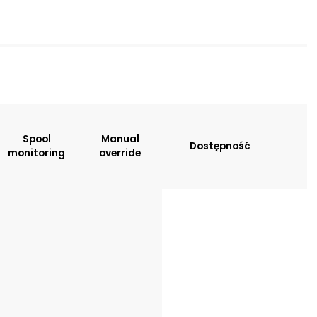
sitions:
Spool
Manual
Dostępność
monitoring
override
: