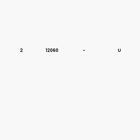
2
12060
-
U