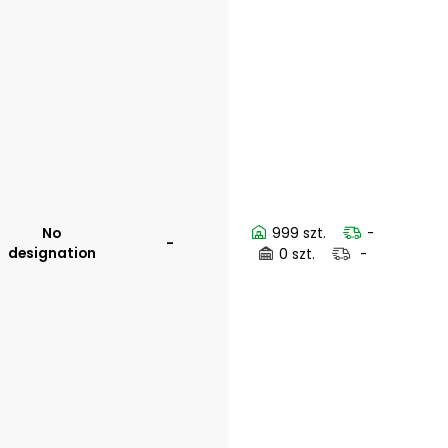
No
999 szt.
-
-
designation
0 szt.
-