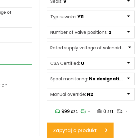
Seals:
V
age of
www.powerhydraulics.eu
Typ suwaka:
Y11
Engineering for motion
Number of valve positions:
2
Rated supply voltage of solenoids:
12060
CSA Certified:
U
Spool monitoring:
No designation
tion
Manual override:
N2
999 szt.
-
0 szt.
-
Zapytaj o produkt