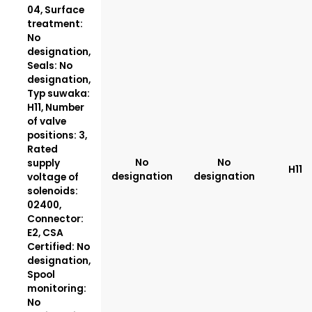
04, Surface
treatment:
No
designation,
Seals: No
designation,
Typ suwaka:
H11, Number
of valve
positions: 3,
Rated
No
No
supply
H11
designation
designation
voltage of
solenoids:
02400,
Connector:
E2, CSA
Certified: No
designation,
Spool
monitoring:
No