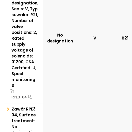
designation,
Seals: V, Typ
suwaka: R21,
Number of
valve
positions: 2,
No
V
R21
Rated
designation
supply
voltage of
solenoids:
01200, CSA
Certified: U,
Spool
monitoring:
S1
RPE3-04
Zawór RPE3-
04, Surface
treatment:
No