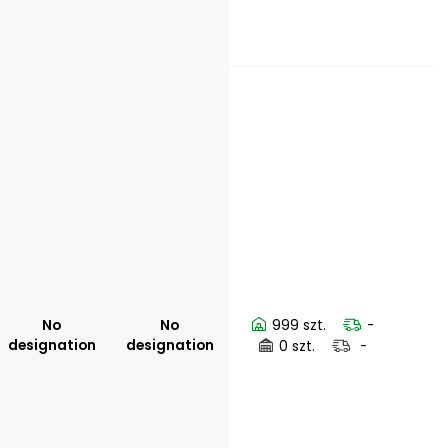
No
No
999 szt.
-
designation
designation
0 szt.
-