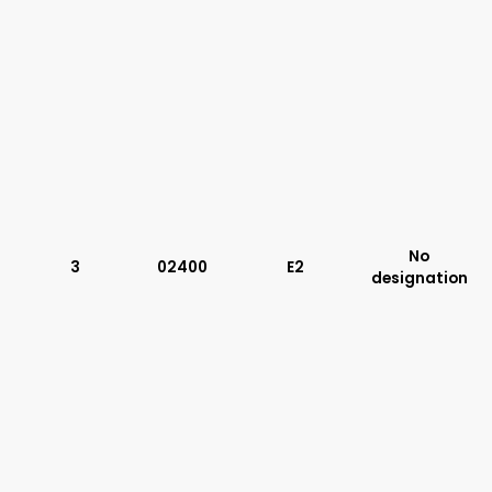
No
3
02400
E2
designation