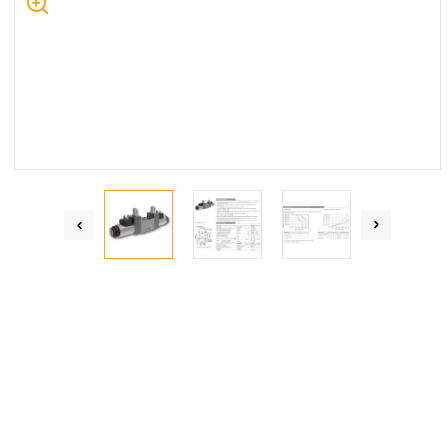
Centrum Hydrauliki Siłowej Jawor
59-400 Jawor, ul. Kuziennicza 5, POLSKA