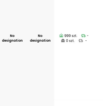
No
No
999 szt.
-
designation
designation
0 szt.
-