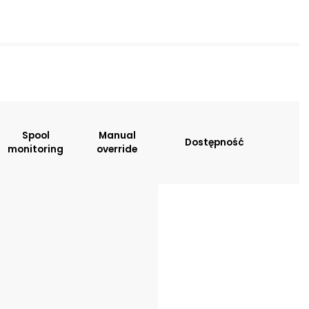
sitions:
Spool
Manual
Dostępność
monitoring
override
tion
: