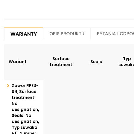
Warianty
Opis produktu
Pytania i odpo
Surface
Typ
Wariant
Seals
treatment
suwak
Zawór RPE3-
04, Surface
treatment:
No
designation,
Seals: No
designation,
Typ suwaka:
H11, Number