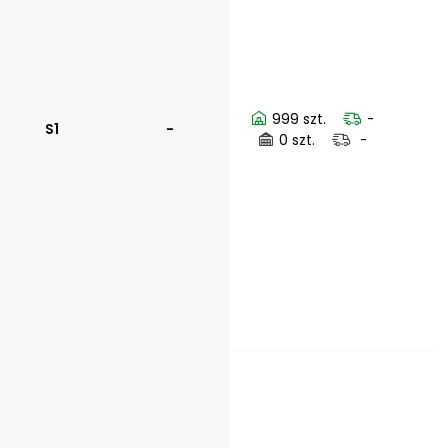
999 szt.
-
S1
-
0 szt.
-