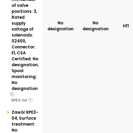
of valve
positions: 3,
Rated
No
No
supply
H11
designation
designation
voltage of
solenoids:
02400,
Connector:
E1, CSA
Certified: No
designation,
Spool
monitoring:
No
designation
RPE3-04
Zawór RPE3-
04, Surface
treatment:
No