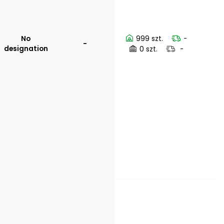
No
999 szt.
-
-
designation
0 szt.
-