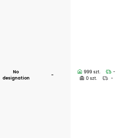
No
999 szt.
-
-
designation
0 szt.
-