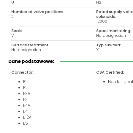
U
N2
Biuro obsługi klienta:
Magazyn 24H:
+48 535 424 483
+48 665 001 770
Number of valve positions:
Rated supply volt
2
solenoids:
+48 665 001 660
12060
jawor@chss.pl
Seals:
Spool monitoring:
V
No designation
PN-PT: 7:00 - 16:00
Surface treatment:
Typ suwaka:
No designation
Y11
Valve size:
Dane podstawowe:
04
Connector:
CSA Certified:
E1
No designa
E2
E3A
E3
E4A
E4
E12A
E5
E13A