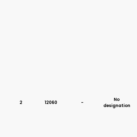
No
2
12060
-
designation