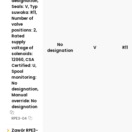
designation,
Seals: V, Typ
suwaka: R11,
Number of
valve
positions: 2,
Rated
supply
No
V
R11
voltage of
designation
solenoids:
12060, CSA
Certified: U,
Spool
monitoring:
No
designation,
Manual
override: No
designation
RPE3-04
Zawór RPE3-