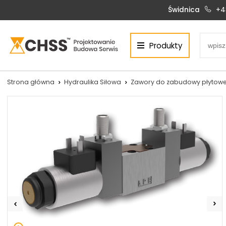
Świdnica
+4
Produkty
Centrum Hydrauliki Siłowej Świdnica
58-100 Świdnica, ul. Bystrzycka 17, POLSKA
CHSS.PL DAWID WOŹNY
Strona główna
Hydraulika Siłowa
Zawory do zabudowy płytowe
NIP: PL 884 272 02 42
Siłowniki:
Serwis:
+48 690 884 272
+48 536 202 250
silowniki@chss.pl
+48 609 877 288
serwis@chss.pl