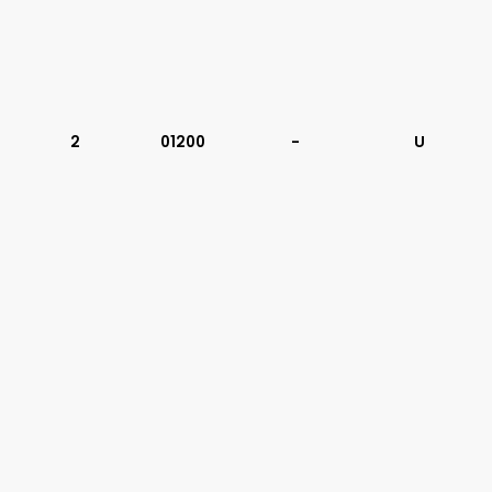
2
01200
-
U