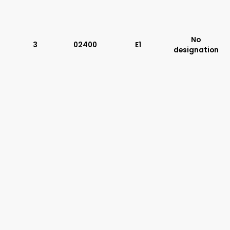
Typ suwaka:
R21
Z11
No
3
02400
E1
J15
designation
C11
J75
H11
X11
P11
C51
B11
L21
Z51
Y71
Y51
R11
P51
A51