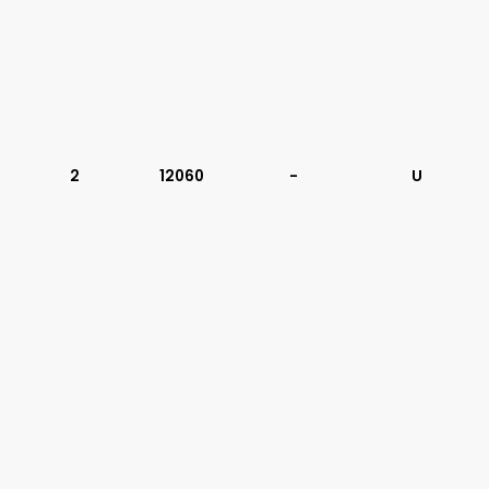
2
12060
-
U