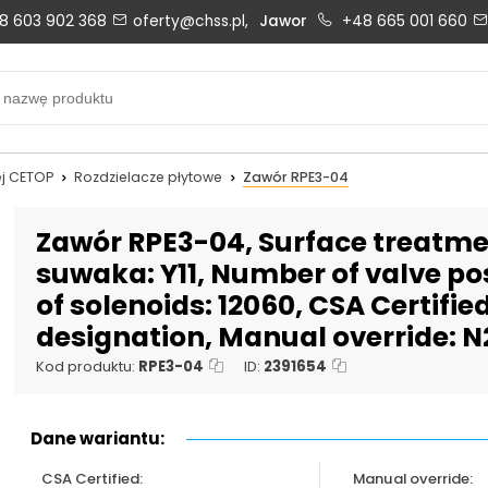
8 603 902 368
oferty@chss.pl,
Jawor
+48 665 001 660
Biuro obsługi klienta:
Oferty i wyceny:
+48 603 902 368
+48 603 902 368
biuro@chss.pl
oferty@chss.pl
j CETOP
Rozdzielacze płytowe
Zawór RPE3-04
PN-PT: 6:30 - 16:00
Zawór RPE3-04, Surface treatmen
suwaka: Y11, Number of valve pos
of solenoids: 12060, CSA Certifie
Uszczelnienia techniczne:
Magazyn 24H:
designation, Manual override: N
+48 669 834 274
+48 731 349 406
uszczelnienia@chss.pl
info@chss.pl
Kod produktu:
RPE3-04
ID:
2391654
Dane wariantu:
CSA Certified:
Manual override: