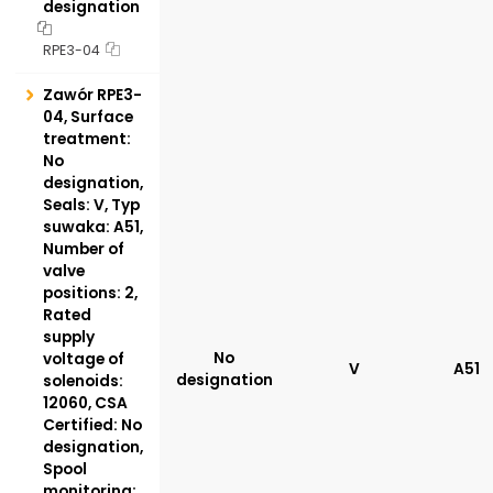
designation
RPE3-04
Zawór RPE3-
04, Surface
treatment:
No
designation,
Seals: V, Typ
suwaka: A51,
Number of
valve
positions: 2,
Rated
supply
No
voltage of
V
A51
designation
solenoids:
12060, CSA
Certified: No
designation,
Spool
monitoring: