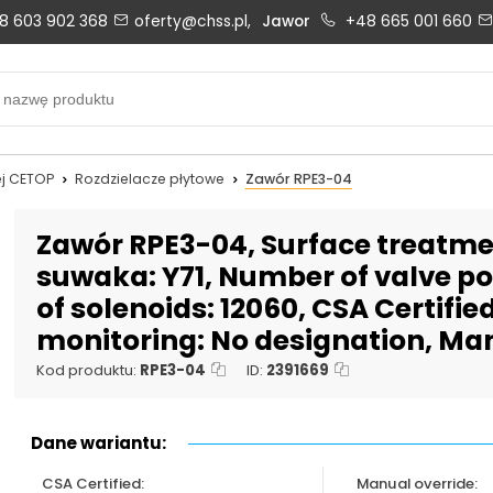
8 603 902 368
oferty@chss.pl,
Jawor
+48 665 001 660
Biuro obsługi klienta:
Oferty i wyceny:
+48 603 902 368
+48 603 902 368
biuro@chss.pl
oferty@chss.pl
j CETOP
Rozdzielacze płytowe
Zawór RPE3-04
PN-PT: 6:30 - 16:00
Zawór RPE3-04, Surface treatmen
suwaka: Y71, Number of valve pos
of solenoids: 12060, CSA Certifie
Uszczelnienia techniczne:
Magazyn 24H:
monitoring: No designation, Man
+48 669 834 274
+48 731 349 406
uszczelnienia@chss.pl
info@chss.pl
Kod produktu:
RPE3-04
ID:
2391669
Dane wariantu:
CSA Certified:
Manual override: