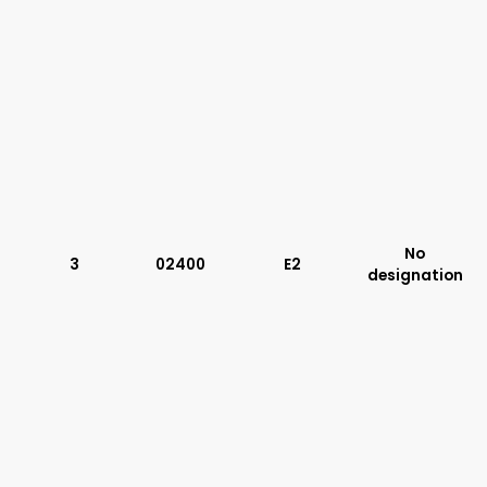
No
3
02400
E2
designation