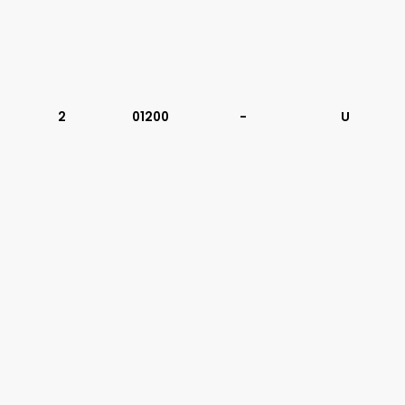
2
01200
-
U