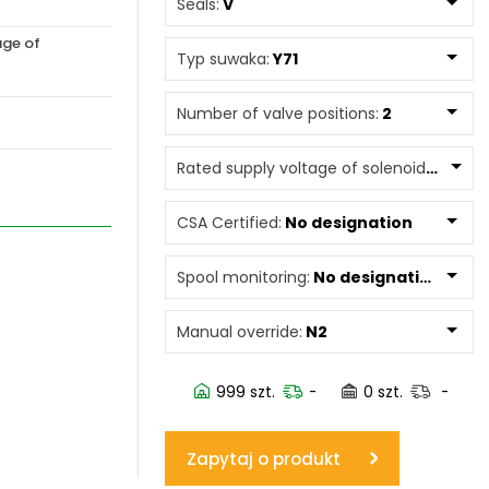
Seals:
V
age of
www.powerhydraulics.eu
Typ suwaka:
Y71
Engineering for motion
Number of valve positions:
2
Rated supply voltage of solenoids:
12060
CSA Certified:
No designation
Spool monitoring:
No designation
Manual override:
N2
999 szt.
-
0 szt.
-
Zapytaj o produkt