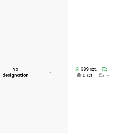
No
999 szt.
-
-
designation
0 szt.
-