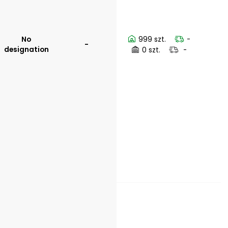
No
999 szt.
-
-
designation
0 szt.
-