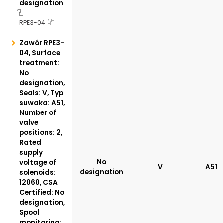
designation
RPE3-04
Zawór RPE3-
04, Surface
treatment:
No
designation,
Seals: V, Typ
suwaka: A51,
Number of
valve
positions: 2,
Rated
supply
No
voltage of
V
A51
designation
solenoids:
12060, CSA
Certified: No
designation,
Spool
monitoring: