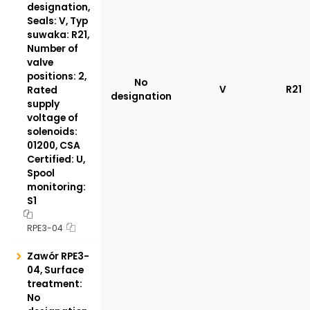
designation,
Seals: V, Typ
suwaka: R21,
Number of
valve
positions: 2,
No
V
R21
Rated
designation
supply
voltage of
solenoids:
01200, CSA
Certified: U,
Spool
monitoring:
S1
RPE3-04
Zawór RPE3-
04, Surface
treatment:
No