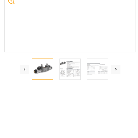
Centrum Hydrauliki Siłowej Jawor
59-400 Jawor, ul. Kuziennicza 5, POLSKA