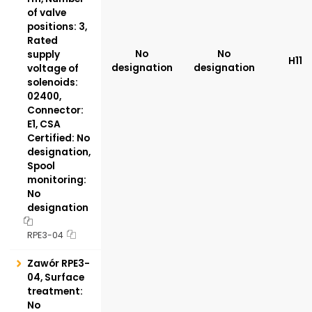
of valve
positions: 3,
Rated
No
No
supply
H11
designation
designation
voltage of
solenoids:
02400,
Connector:
E1, CSA
Certified: No
designation,
Spool
monitoring:
No
designation
RPE3-04
Zawór RPE3-
04, Surface
treatment:
No