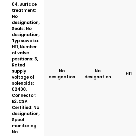
04, Surface
treatment:
No
designation,
Seals: No
designation,
Typ suwaka:
H11, Number
of valve
positions: 3,
Rated
No
No
supply
H11
designation
designation
voltage of
solenoids:
02400,
Connector:
E2, CSA
Certified: No
designation,
Spool
monitoring:
No