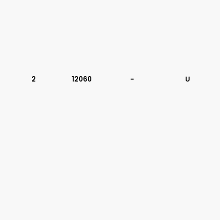
2
12060
-
U