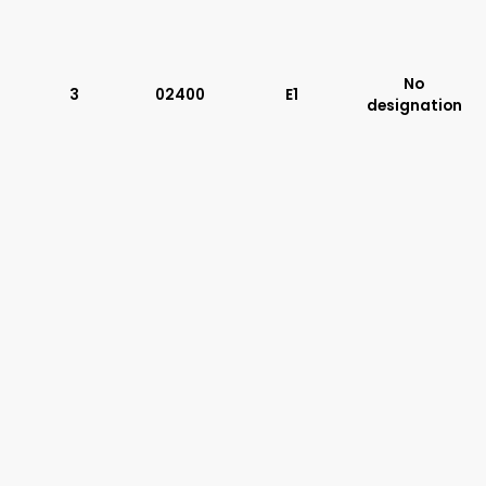
Typ suwaka:
P11
C51
No
3
02400
E1
Y11
designation
B11
L21
Z51
Y51
R11
P51
A51
R21
Z11
J15
C11
J75
H11
X11