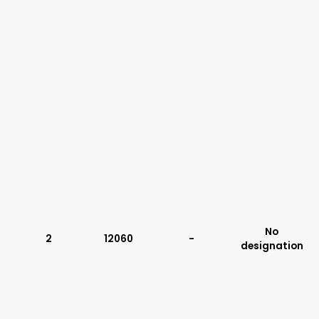
No
2
12060
-
designation