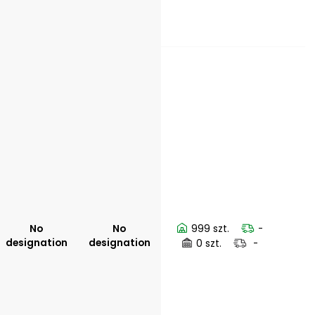
No
No
999 szt.
-
designation
designation
0 szt.
-