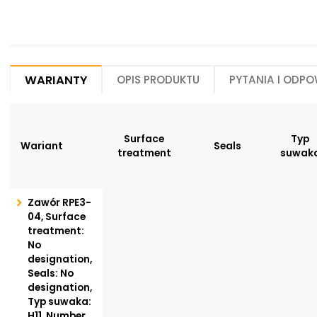
Warianty
Opis produktu
Pytania i odpo
Surface
Typ
Wariant
Seals
treatment
suwak
Zawór RPE3-
04, Surface
treatment:
No
designation,
Seals: No
designation,
Typ suwaka:
H11, Number