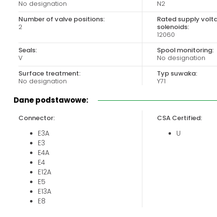
No designation
N2
Biuro obsługi klienta:
Magazyn 24H:
+48 535 424 483
+48 665 001 770
Number of valve positions:
Rated supply volt
2
solenoids:
+48 665 001 660
12060
jawor@chss.pl
Seals:
Spool monitoring:
V
No designation
PN-PT: 7:00 - 16:00
Surface treatment:
Typ suwaka:
No designation
Y71
Valve size:
Dane podstawowe:
04
Connector:
CSA Certified:
E3A
U
E3
E4A
E4
E12A
E5
E13A
E8
E9