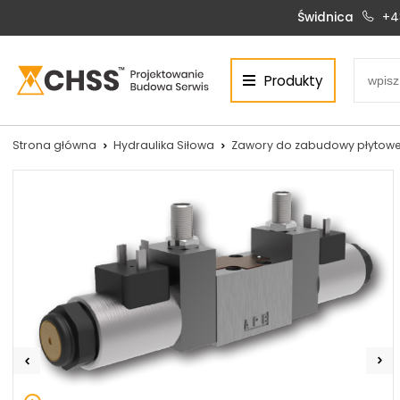
Świdnica
+4
Produkty
Centrum Hydrauliki Siłowej Świdnica
58-100 Świdnica, ul. Bystrzycka 17, POLSKA
CHSS.PL DAWID WOŹNY
Strona główna
Hydraulika Siłowa
Zawory do zabudowy płytowe
NIP: PL 884 272 02 42
Siłowniki:
Serwis:
+48 690 884 272
+48 536 202 250
silowniki@chss.pl
+48 609 877 288
serwis@chss.pl