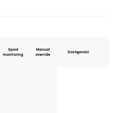
sitions:
Spool
Manual
Dostępność
monitoring
override
tion
: