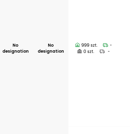
No
No
999 szt.
-
designation
designation
0 szt.
-