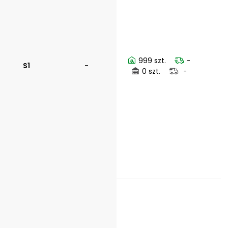
999 szt.
-
S1
-
0 szt.
-