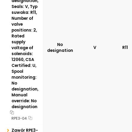
designation,
Seals: V, Typ
suwaka: R11,
Number of
valve
positions: 2,
Rated
supply
No
V
R11
voltage of
designation
solenoids:
12060, CSA
Certified: U,
Spool
monitoring:
No
designation,
Manual
override: No
designation
RPE3-04
Zawór RPE3-