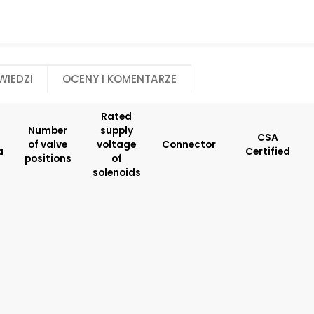
E5
Manual override:
Number of valve po
No designation
2
N2
wiedzi
Oceny i komentarze
N4
N5
Rated
Number
supply
Rated supply voltage of solenoids:
Seals:
CSA
of valve
voltage
Connector
a
Certified
01200
V
positions
of
02700
solenoids
23050
20500
02450
12060
Spool monitoring:
Surface treatment
S1
A
S4