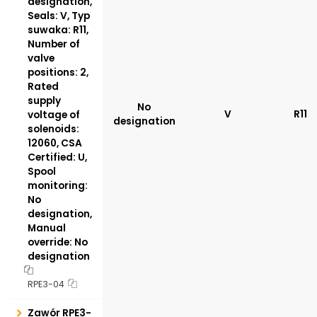
designation,
Seals: V, Typ
suwaka: R11,
Number of
valve
positions: 2,
Rated
supply
No
V
R11
voltage of
designation
solenoids:
12060, CSA
Certified: U,
Spool
monitoring:
No
designation,
Manual
override: No
designation
RPE3-04
Zawór RPE3-