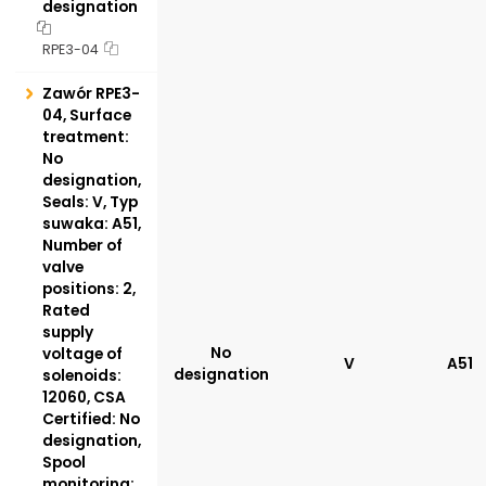
designation
RPE3-04
Zawór RPE3-
04, Surface
treatment:
No
designation,
Seals: V, Typ
suwaka: A51,
Number of
valve
positions: 2,
Rated
supply
No
voltage of
V
A51
designation
solenoids:
12060, CSA
Certified: No
designation,
Spool
monitoring: