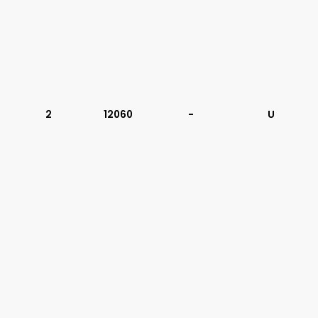
2
12060
-
U