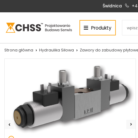
Świdnica
+4
Produkty
Centrum Hydrauliki Siłowej Świdnica
58-100 Świdnica, ul. Bystrzycka 17, POLSKA
CHSS.PL DAWID WOŹNY
Strona główna
Hydraulika Siłowa
Zawory do zabudowy płytowe
NIP: PL 884 272 02 42
Siłowniki:
Serwis:
+48 690 884 272
+48 536 202 250
silowniki@chss.pl
+48 609 877 288
serwis@chss.pl