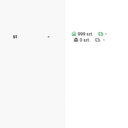
999 szt.
-
S1
-
0 szt.
-