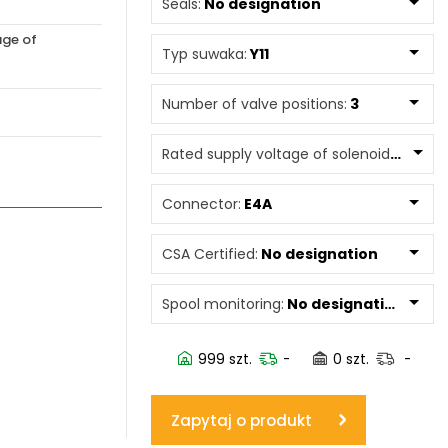
Seals:
No designation
age of
www.powerhydraulics.eu
Typ suwaka:
Y11
Engineering for motion
Number of valve positions:
3
Rated supply voltage of solenoids:
0240
Connector:
E4A
CSA Certified:
No designation
Spool monitoring:
No designation
999 szt.
-
0 szt.
-
Zapytaj o produkt