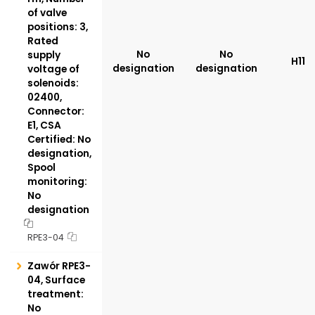
of valve
positions: 3,
Rated
No
No
supply
H11
designation
designation
voltage of
solenoids:
02400,
Connector:
E1, CSA
Certified: No
designation,
Spool
monitoring:
No
designation
RPE3-04
Zawór RPE3-
04, Surface
treatment:
No