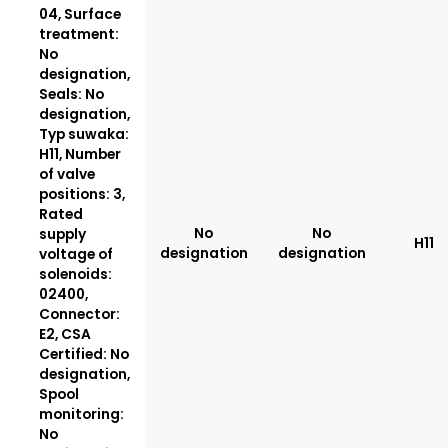
04, Surface
treatment:
No
designation,
Seals: No
designation,
Typ suwaka:
H11, Number
of valve
positions: 3,
Rated
No
No
supply
H11
designation
designation
voltage of
solenoids:
02400,
Connector:
E2, CSA
Certified: No
designation,
Spool
monitoring:
No