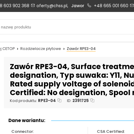
8 603 902 368
oferty@chss.pl,
Jawor
+48 665 001 660
Biuro obsługi klienta:
Oferty i wyceny:
+48 603 902 368
+48 603 902 368
biuro@chss.pl
oferty@chss.pl
j CETOP
Rozdzielacze płytowe
Zawór RPE3-04
PN-PT: 6:30 - 16:00
Zawór RPE3-04, Surface treatmen
designation, Typ suwaka: Y11, Nu
Rated supply voltage of solenoi
Uszczelnienia techniczne:
Magazyn 24H:
Certified: No designation, Spool
+48 669 834 274
+48 731 349 406
uszczelnienia@chss.pl
info@chss.pl
Kod produktu:
RPE3-04
ID:
2391725
Dane wariantu:
Connector:
CSA Certified: