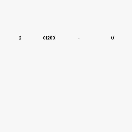
2
01200
-
U