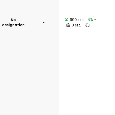
No
999 szt.
-
-
designation
0 szt.
-