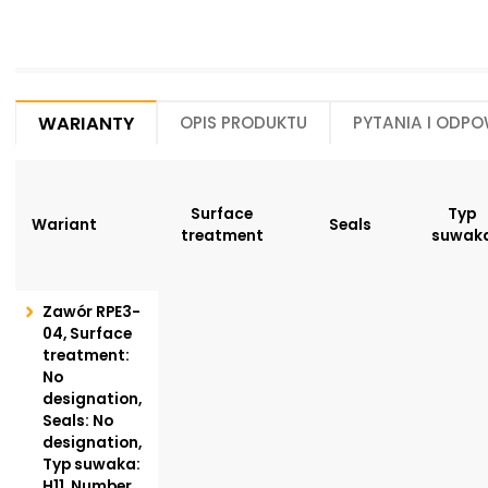
Warianty
Opis produktu
Pytania i odpo
Surface
Typ
Wariant
Seals
treatment
suwak
Zawór RPE3-
04, Surface
treatment:
No
designation,
Seals: No
designation,
Typ suwaka:
H11, Number