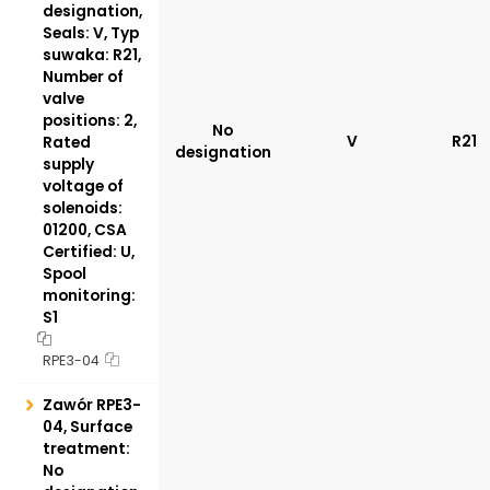
designation,
Seals: V, Typ
suwaka: R21,
Number of
valve
positions: 2,
No
V
R21
Rated
designation
supply
voltage of
solenoids:
01200, CSA
Certified: U,
Spool
monitoring:
S1
RPE3-04
Zawór RPE3-
04, Surface
treatment:
No