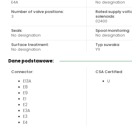
E4A
No designation
Biuro obsługi klienta:
Magazyn 24H:
+48 535 424 483
+48 665 001 770
Number of valve positions:
Rated supply volt
3
solenoids:
+48 665 001 660
02400
jawor@chss.pl
Seals:
Spool monitoring:
No designation
No designation
PN-PT: 7:00 - 16:00
Surface treatment:
Typ suwaka:
No designation
Y11
Valve size:
Dane podstawowe:
04
Connector:
CSA Certified:
E13A
U
E8
E9
E1
E2
E3A
E3
E4
E12A