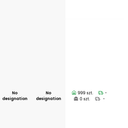
No
No
999 szt.
-
designation
designation
0 szt.
-