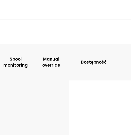
sitions:
Spool
Manual
Dostępność
monitoring
override
: