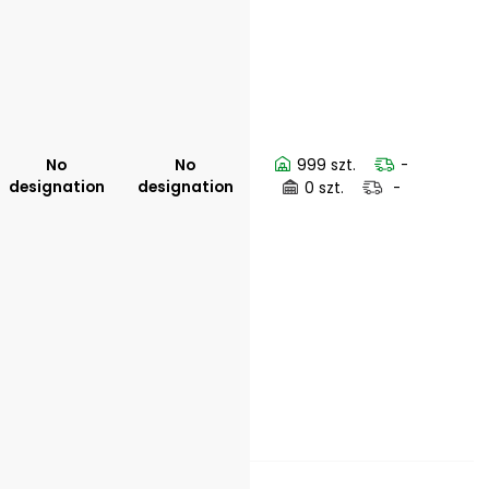
No
No
999 szt.
-
designation
designation
0 szt.
-