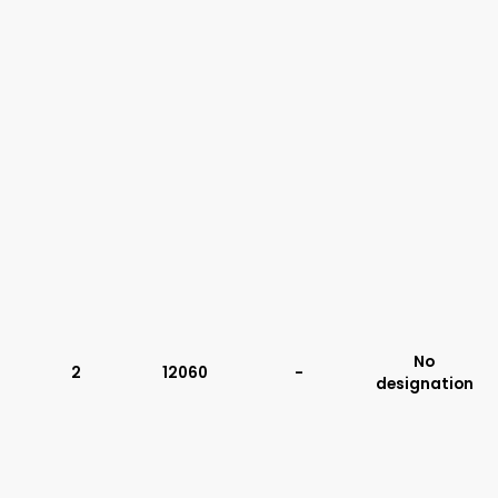
No
2
12060
-
designation