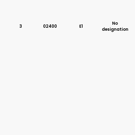
Typ suwaka:
L21
Z51
No
3
02400
E1
Y71
designation
Y51
R11
P51
A51
R21
Z11
J15
C11
J75
H11
X11
P11
C51
B11