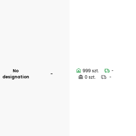
No
999 szt.
-
-
designation
0 szt.
-