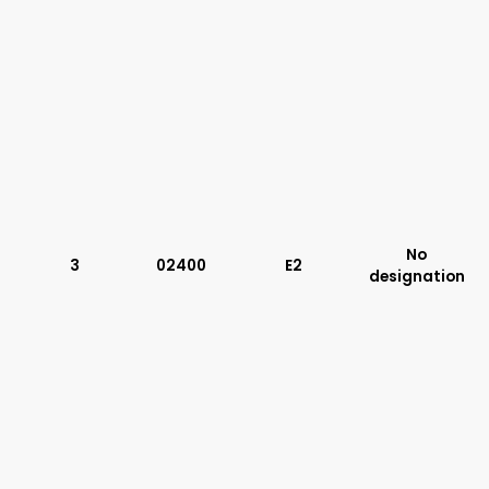
No
3
02400
E2
designation