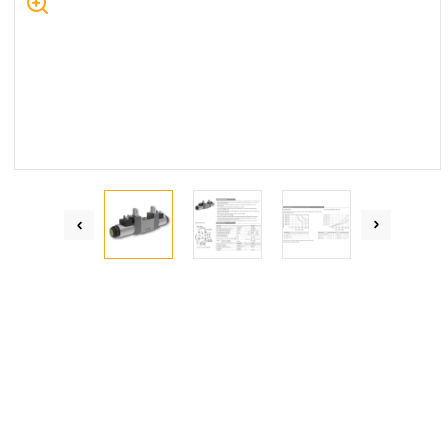
Centrum Hydrauliki Siłowej Jawor
59-400 Jawor, ul. Kuziennicza 5, POLSKA