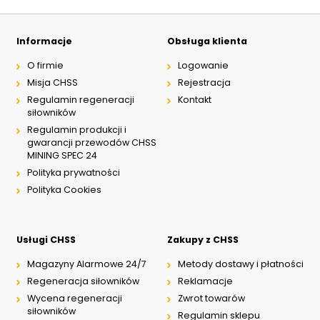
Typ suwaka:
P11
Informacje
Obsługa klienta
C51
O firmie
Logowanie
Y11
L21
Misja CHSS
Rejestracja
Z51
Regulamin regeneracji
Kontakt
Y71
siłowników
Y51
Regulamin produkcji i
R11
gwarancji przewodów CHSS
P51
MINING SPEC 24
A51
R21
Polityka prywatności
Z11
Polityka Cookies
J15
C11
J75
H11
Usługi CHSS
Zakupy z CHSS
X11
Magazyny Alarmowe 24/7
Metody dostawy i płatności
Regeneracja siłowników
Reklamacje
Wycena regeneracji
Zwrot towarów
siłowników
Regulamin sklepu