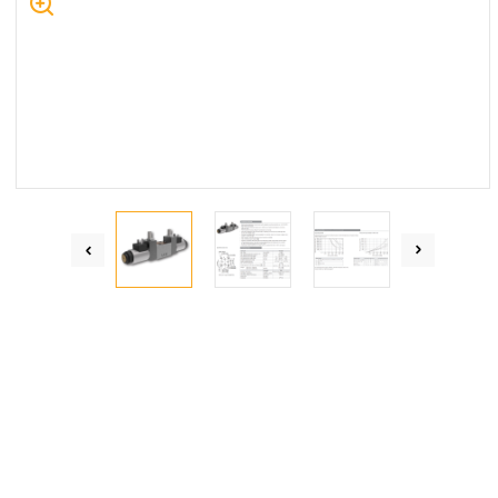
Centrum Hydrauliki Siłowej Jawor
59-400 Jawor, ul. Kuziennicza 5, POLSKA