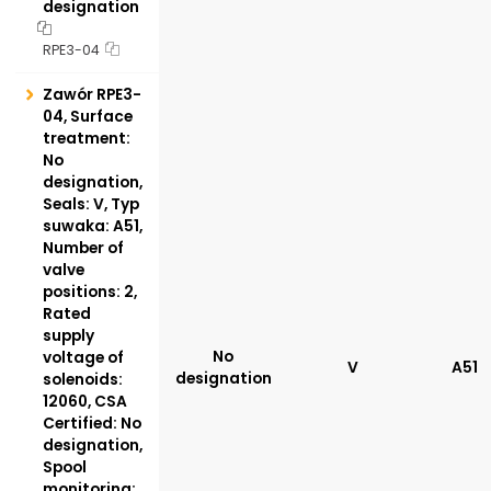
designation
RPE3-04
Zawór RPE3-
04, Surface
treatment:
No
designation,
Seals: V, Typ
suwaka: A51,
Number of
valve
positions: 2,
Rated
supply
No
voltage of
V
A51
designation
solenoids:
12060, CSA
Certified: No
designation,
Spool
monitoring: