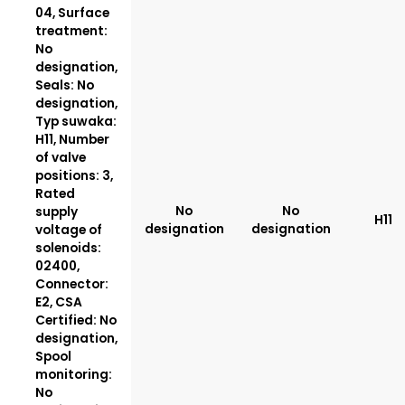
04, Surface
treatment:
No
designation,
Seals: No
designation,
Typ suwaka:
H11, Number
of valve
positions: 3,
Rated
No
No
supply
H11
designation
designation
voltage of
solenoids:
02400,
Connector:
E2, CSA
Certified: No
designation,
Spool
monitoring:
No