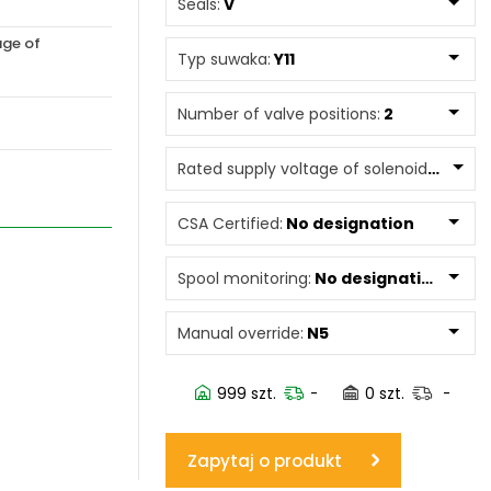
Seals:
V
age of
www.powerhydraulics.eu
Typ suwaka:
Y11
Engineering for motion
Number of valve positions:
2
Rated supply voltage of solenoids:
12060
CSA Certified:
No designation
Spool monitoring:
No designation
Manual override:
N5
999 szt.
-
0 szt.
-
Zapytaj o produkt