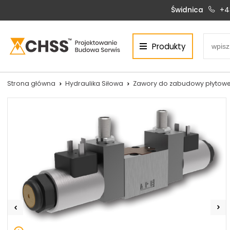
Świdnica
+4
Produkty
Centrum Hydrauliki Siłowej Świdnica
58-100 Świdnica, ul. Bystrzycka 17, POLSKA
CHSS.PL DAWID WOŹNY
Strona główna
Hydraulika Siłowa
Zawory do zabudowy płytowe
NIP: PL 884 272 02 42
Siłowniki:
Serwis:
+48 690 884 272
+48 536 202 250
silowniki@chss.pl
+48 609 877 288
serwis@chss.pl