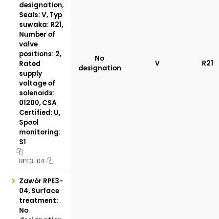
designation,
Seals: V, Typ
suwaka: R21,
Number of
valve
positions: 2,
No
V
R21
Rated
designation
supply
voltage of
solenoids:
01200, CSA
Certified: U,
Spool
monitoring:
S1
RPE3-04
Zawór RPE3-
04, Surface
treatment:
No