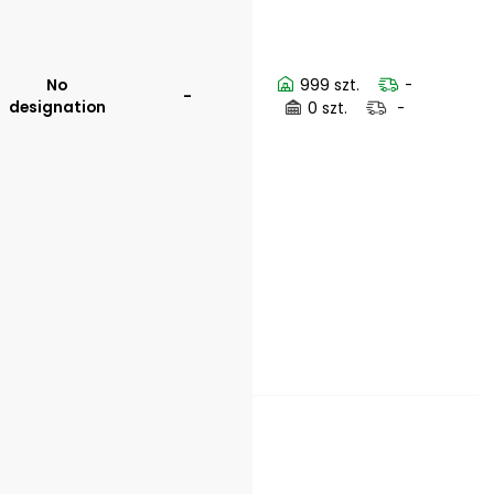
No
999 szt.
-
-
designation
0 szt.
-