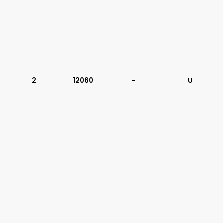
2
12060
-
U