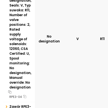
designation,
Seals: V, Typ
suwaka: R11,
Number of
valve
positions: 2,
Rated
supply
No
V
R11
voltage of
designation
solenoids:
12060, CSA
Certified: U,
Spool
monitoring:
No
designation,
Manual
override: No
designation
RPE3-04
Zawór RPE3-