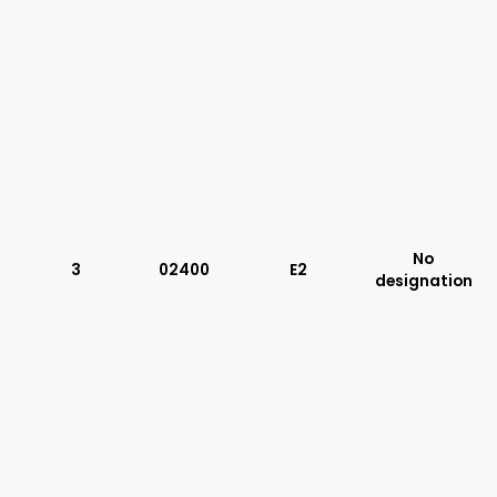
No
3
02400
E2
designation