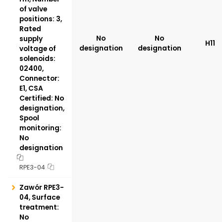
of valve
positions: 3,
Rated
No
No
supply
H11
designation
designation
voltage of
solenoids:
02400,
Connector:
E1, CSA
Certified: No
designation,
Spool
monitoring:
No
designation
RPE3-04
Zawór RPE3-
04, Surface
treatment:
No