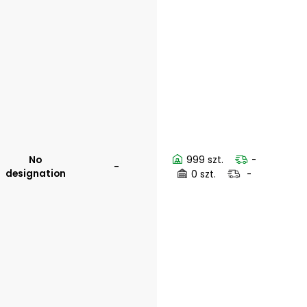
No
999 szt.
-
-
designation
0 szt.
-