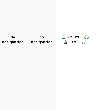
No
No
999 szt.
-
designation
designation
0 szt.
-