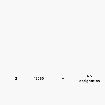
No
2
12060
-
designation