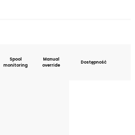
sitions:
Spool
Manual
Dostępność
monitoring
override
tion
: