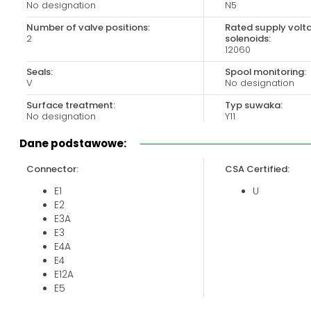
No designation
N5
Biuro obsługi klienta:
Magazyn 24H:
+48 535 424 483
+48 665 001 770
Number of valve positions:
Rated supply volt
2
solenoids:
+48 665 001 660
12060
jawor@chss.pl
Seals:
Spool monitoring:
V
No designation
PN-PT: 7:00 - 16:00
Surface treatment:
Typ suwaka:
No designation
Y11
Valve size:
Dane podstawowe:
04
Connector:
CSA Certified:
E1
U
E2
E3A
E3
E4A
E4
E12A
E5
E13A