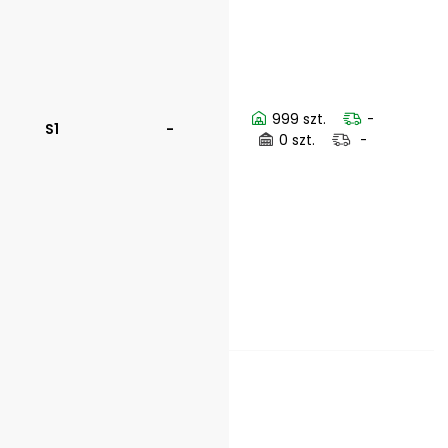
999 szt.
-
S1
-
0 szt.
-