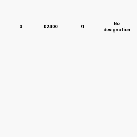
Typ suwaka:
Z11
J15
No
3
02400
E1
C11
designation
J75
H11
X11
P11
C51
B11
L21
Z51
Y71
Y51
R11
P51
A51
R21