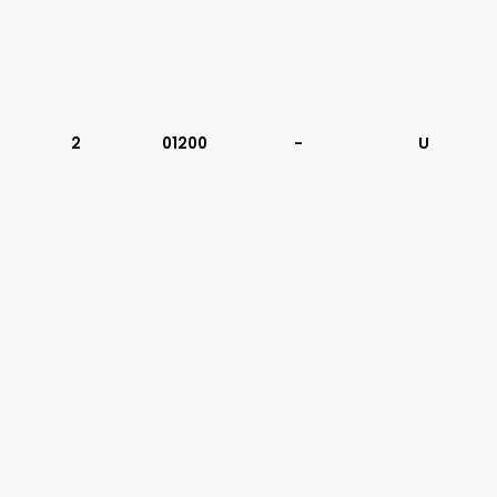
2
01200
-
U