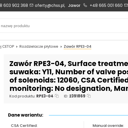
8 603 902 368
oferty@chss.pl,
Jawor
+48 665 001 660
Biuro obsługi klienta:
Oferty i wyceny:
+48 603 902 368
+48 603 902 368
biuro@chss.pl
oferty@chss.pl
j CETOP
Rozdzielacze płytowe
Zawór RPE3-04
PN-PT: 6:30 - 16:00
Zawór RPE3-04, Surface treatmen
suwaka: Y11, Number of valve pos
of solenoids: 12060, CSA Certifie
Uszczelnienia techniczne:
Magazyn 24H:
monitoring: No designation, Man
+48 669 834 274
+48 731 349 406
uszczelnienia@chss.pl
info@chss.pl
Kod produktu:
RPE3-04
ID:
2391869
Dane wariantu:
CSA Certified:
Manual override: