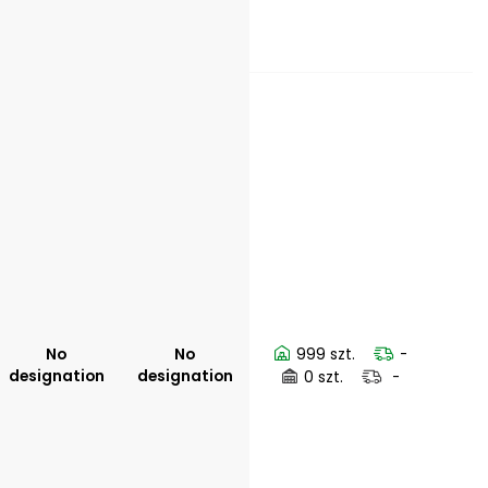
No
No
999 szt.
-
designation
designation
0 szt.
-