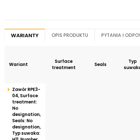
Warianty
Opis produktu
Pytania i odpo
Surface
Typ
Wariant
Seals
treatment
suwak
Zawór RPE3-
04, Surface
treatment:
No
designation,
Seals: No
designation,
Typ suwaka:
H11, Number