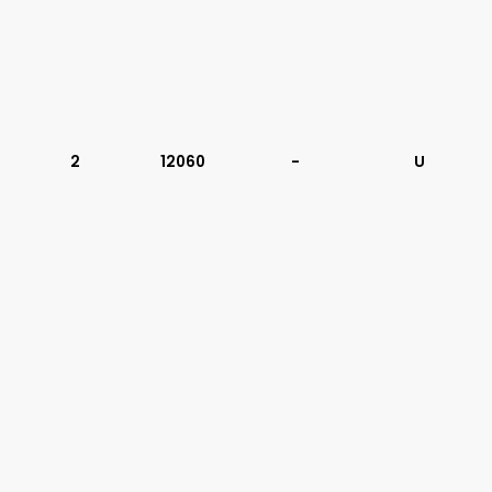
2
12060
-
U