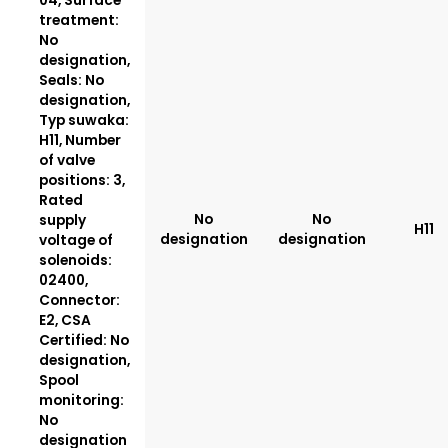
04, Surface
treatment:
No
designation,
Seals: No
designation,
Typ suwaka:
H11, Number
of valve
positions: 3,
Rated
No
No
supply
H11
designation
designation
voltage of
solenoids:
02400,
Connector:
E2, CSA
Certified: No
designation,
Spool
monitoring:
No
designation