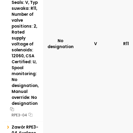
Seals: V, Typ
suwaka: R11,
Number of
valve
positions: 2,
Rated
supply
No
V
R11
voltage of
designation
solenoids:
12060, CSA
Certified: U,
Spool
monitoring:
No
designation,
Manual
override: No
designation
RPE3-04
Zawór RPE3-