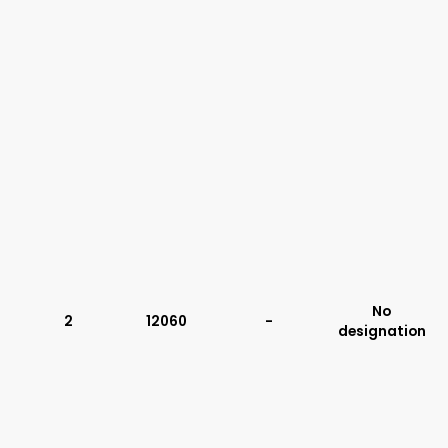
No
2
12060
-
designation