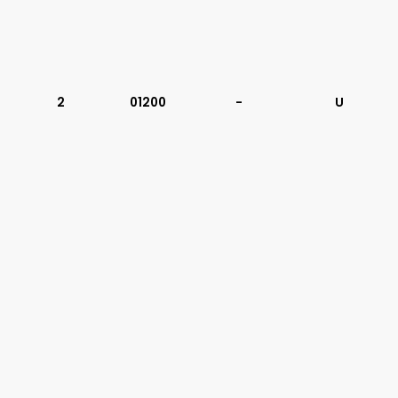
2
01200
-
U