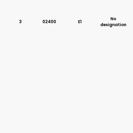
Typ suwaka:
No
C11
3
02400
E1
designation
J75
H11
X11
P11
C51
Y11
B11
L21
Z51
Y71
Y51
P51
A51
R21
Z11
J15