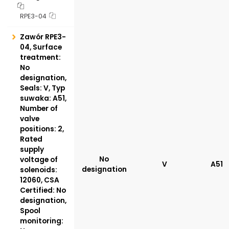
RPE3-04
Zawór RPE3-
04, Surface
treatment:
No
designation,
Seals: V, Typ
suwaka: A51,
Number of
valve
positions: 2,
Rated
supply
No
voltage of
V
A51
designation
solenoids:
12060, CSA
Certified: No
designation,
Spool
monitoring: