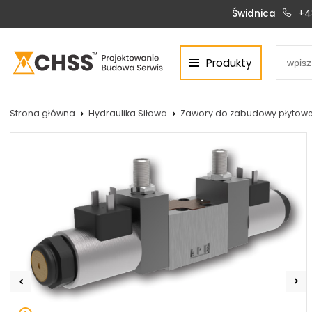
Świdnica
+4
Produkty
Centrum Hydrauliki Siłowej Świdnica
58-100 Świdnica, ul. Bystrzycka 17, POLSKA
CHSS.PL DAWID WOŹNY
Strona główna
Hydraulika Siłowa
Zawory do zabudowy płytowe
NIP: PL 884 272 02 42
Siłowniki:
Serwis:
+48 690 884 272
+48 536 202 250
silowniki@chss.pl
+48 609 877 288
serwis@chss.pl