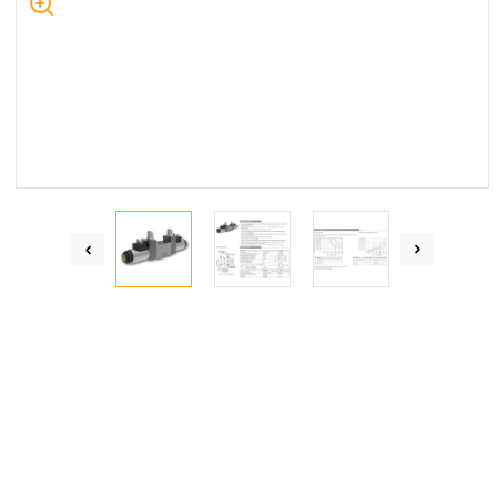
Centrum Hydrauliki Siłowej Jawor
59-400 Jawor, ul. Kuziennicza 5, POLSKA