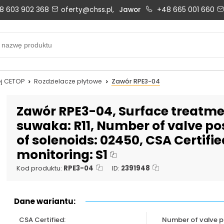
8 603 902 368
oferty@chss.pl,
Jawor
+48 665 001 660
Biuro obsługi klienta:
Oferty i wyceny:
+48 603 902 368
+48 603 902 368
biuro@chss.pl
oferty@chss.pl
j CETOP
Rozdzielacze płytowe
Zawór RPE3-04
PN-PT: 6:30 - 16:00
Zawór RPE3-04, Surface treatmen
suwaka: R11, Number of valve pos
of solenoids: 02450, CSA Certifi
Uszczelnienia techniczne:
Magazyn 24H:
monitoring: S1
+48 669 834 274
+48 731 349 406
uszczelnienia@chss.pl
info@chss.pl
Kod produktu:
RPE3-04
ID:
2391948
Dane wariantu:
CSA Certified:
Number of valve po