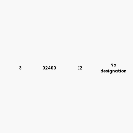
No
3
02400
E2
designation