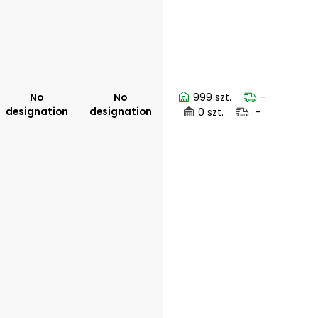
No
No
999 szt.
-
designation
designation
0 szt.
-