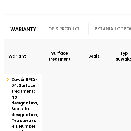
Warianty
Opis produktu
Pytania i odpo
Surface
Typ
Wariant
Seals
treatment
suwak
Zawór RPE3-
04, Surface
treatment:
No
designation,
Seals: No
designation,
Typ suwaka:
H11, Number