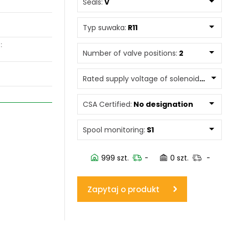
Seals:
V
www.powerhydraulics.eu
Typ suwaka:
R11
Engineering for motion
:
Number of valve positions:
2
Rated supply voltage of solenoids:
0245
CSA Certified:
No designation
Spool monitoring:
S1
999 szt.
-
0 szt.
-
Zapytaj o produkt