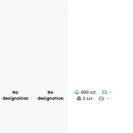
No
No
999 szt.
-
designation
designation
0 szt.
-