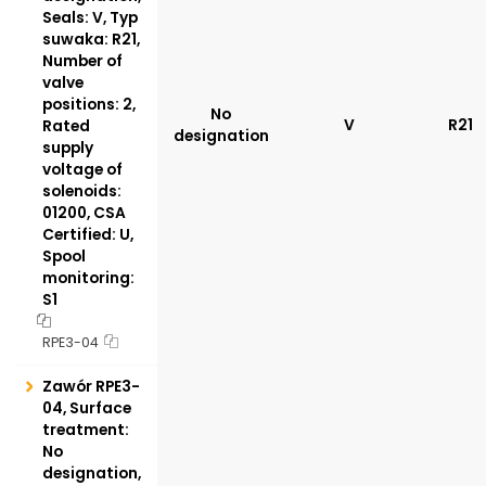
Seals: V, Typ
suwaka: R21,
Number of
valve
positions: 2,
No
V
R21
Rated
designation
supply
voltage of
solenoids:
01200, CSA
Certified: U,
Spool
monitoring:
S1
RPE3-04
Zawór RPE3-
04, Surface
treatment:
No
designation,