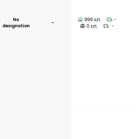
No
999 szt.
-
-
designation
0 szt.
-