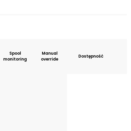
sitions:
Spool
Manual
Dostępność
monitoring
override
tion
: