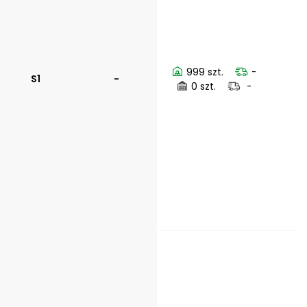
999 szt.
-
S1
-
0 szt.
-