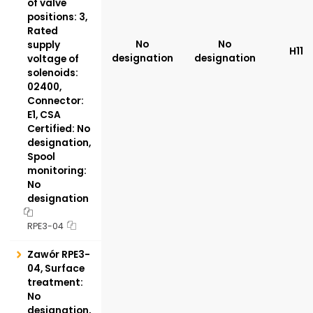
of valve
positions: 3,
Rated
No
No
supply
H11
designation
designation
voltage of
solenoids:
02400,
Connector:
E1, CSA
Certified: No
designation,
Spool
monitoring:
No
designation
RPE3-04
Zawór RPE3-
04, Surface
treatment:
No
designation,