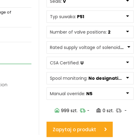
Seals:
V
age of
www.powerhydraulics.eu
Typ suwaka:
P51
Engineering for motion
Number of valve positions:
2
Rated supply voltage of solenoids:
12060
CSA Certified:
U
Spool monitoring:
No designation
tion
Manual override:
N5
999 szt.
-
0 szt.
-
Zapytaj o produkt