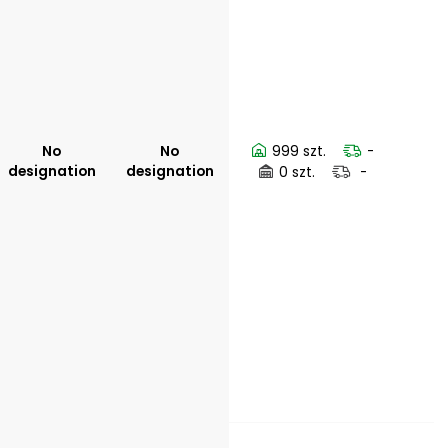
No
No
999 szt.
-
designation
designation
0 szt.
-