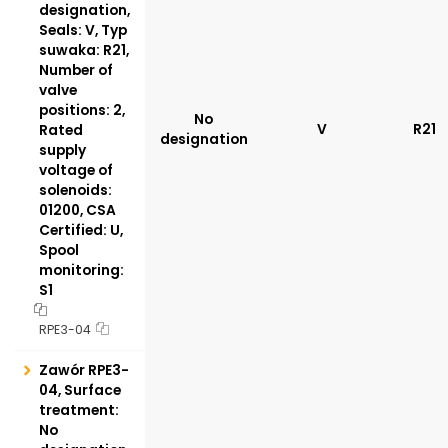
designation,
Seals: V, Typ
suwaka: R21,
Number of
valve
positions: 2,
No
V
R21
Rated
designation
supply
voltage of
solenoids:
01200, CSA
Certified: U,
Spool
monitoring:
S1
RPE3-04
Zawór RPE3-
04, Surface
treatment:
No