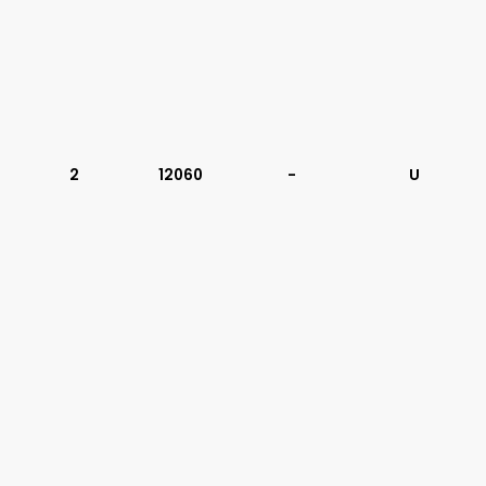
2
12060
-
U