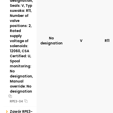
designation,
Seals: V, Typ
suwaka: R11,
Number of
valve
positions: 2,
Rated
supply
No
V
R11
voltage of
designation
solenoids:
12060, CSA
Certified: U,
Spool
monitoring:
No
designation,
Manual
override: No
designation
RPE3-04
Zawór RPE3-