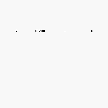
2
01200
-
U