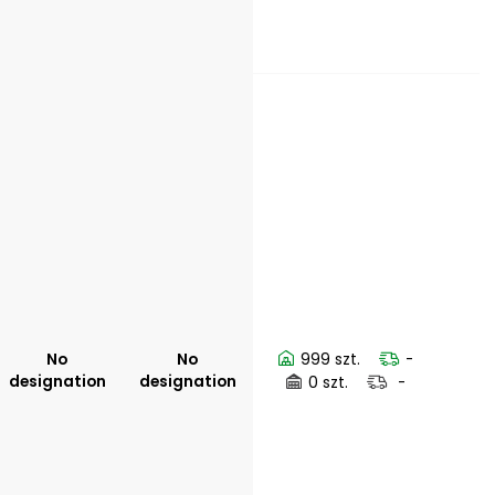
No
No
999 szt.
-
designation
designation
0 szt.
-