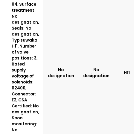
04, Surface
treatment:
No
designation,
Seals: No
designation,
Typ suwaka:
H11, Number
of valve
positions: 3,
Rated
No
No
supply
H11
designation
designation
voltage of
solenoids:
02400,
Connector:
E2, CSA
Certified: No
designation,
Spool
monitoring:
No