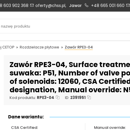
8 603 902 368
oferty@chss.pl,
Jawor
+48 665 001 660
Biuro obsługi klienta:
Oferty i wyceny:
+48 603 902 368
+48 603 902 368
biuro@chss.pl
oferty@chss.pl
j CETOP
Rozdzielacze płytowe
Zawór RPE3-04
PN-PT: 6:30 - 16:00
Zawór RPE3-04, Surface treatmen
suwaka: P51, Number of valve pos
of solenoids: 12060, CSA Certifie
Uszczelnienia techniczne:
Magazyn 24H:
designation, Manual override: N
+48 669 834 274
+48 731 349 406
uszczelnienia@chss.pl
info@chss.pl
Kod produktu:
RPE3-04
ID:
2391951
Dane wariantu:
CSA Certified:
Manual override: