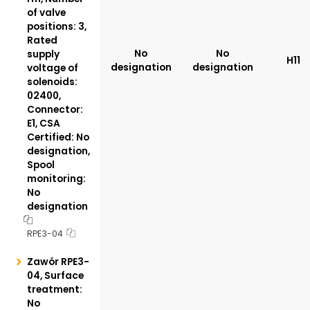
of valve
positions: 3,
Rated
No
No
supply
H11
designation
designation
voltage of
solenoids:
02400,
Connector:
E1, CSA
Certified: No
designation,
Spool
monitoring:
No
designation
RPE3-04
Zawór RPE3-
04, Surface
treatment:
No