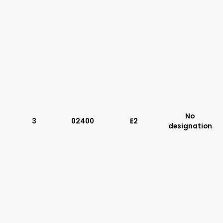
No
3
02400
E2
designation