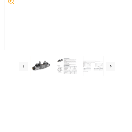
Centrum Hydrauliki Siłowej Jawor
59-400 Jawor, ul. Kuziennicza 5, POLSKA