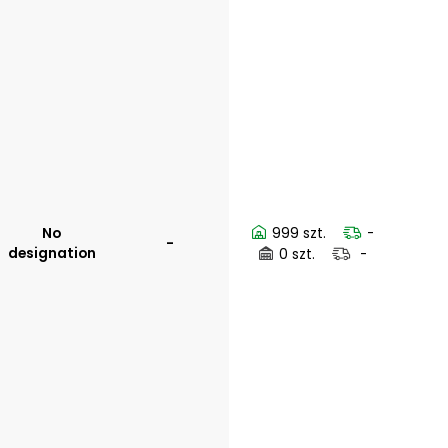
No
999 szt.
-
-
designation
0 szt.
-