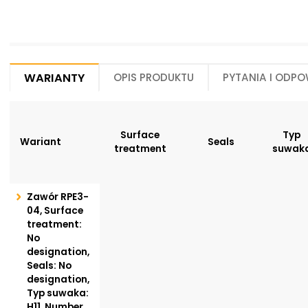
Warianty
Opis produktu
Pytania i odpo
Surface
Typ
Wariant
Seals
treatment
suwak
Zawór RPE3-
04, Surface
treatment:
No
designation,
Seals: No
designation,
Typ suwaka:
H11, Number