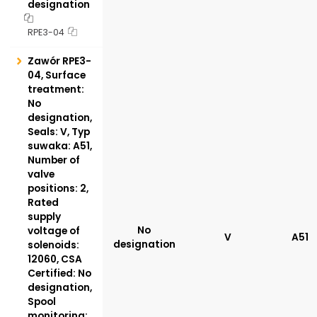
designation
RPE3-04
Zawór RPE3-
04, Surface
treatment:
No
designation,
Seals: V, Typ
suwaka: A51,
Number of
valve
positions: 2,
Rated
supply
No
voltage of
V
A51
designation
solenoids:
12060, CSA
Certified: No
designation,
Spool
monitoring: