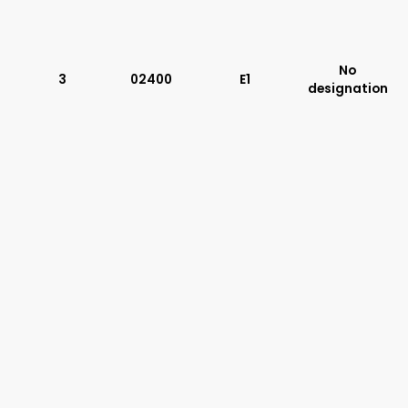
Typ suwaka:
C11
J75
No
3
02400
E1
H11
designation
X11
P11
C51
Y11
B11
L21
Z51
Y71
Y51
R11
A51
R21
Z11
J15