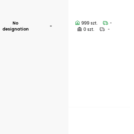
No
999 szt.
-
-
designation
0 szt.
-