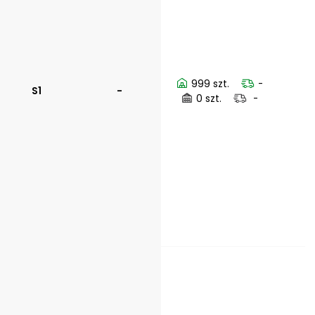
999 szt.
-
S1
-
0 szt.
-