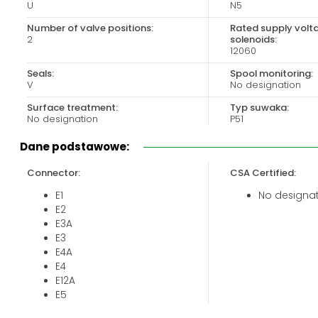
U
N5
Biuro obsługi klienta:
Magazyn 24H:
+48 535 424 483
+48 665 001 770
Number of valve positions:
Rated supply volt
2
solenoids:
+48 665 001 660
12060
jawor@chss.pl
Seals:
Spool monitoring:
V
No designation
PN-PT: 7:00 - 16:00
Surface treatment:
Typ suwaka:
No designation
P51
Valve size:
Dane podstawowe:
04
Connector:
CSA Certified:
E1
No designa
E2
E3A
E3
E4A
E4
E12A
E5
E13A