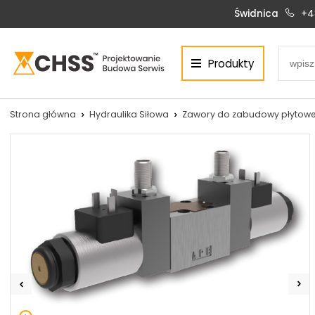
Świdnica
+4
Produkty
Centrum Hydrauliki Siłowej Świdnica
58-100 Świdnica, ul. Bystrzycka 17, POLSKA
CHSS.PL DAWID WOŹNY
Strona główna
Hydraulika Siłowa
Zawory do zabudowy płytowe
NIP: PL 884 272 02 42
Siłowniki:
Serwis:
+48 690 884 272
+48 536 202 250
silowniki@chss.pl
+48 609 877 288
serwis@chss.pl