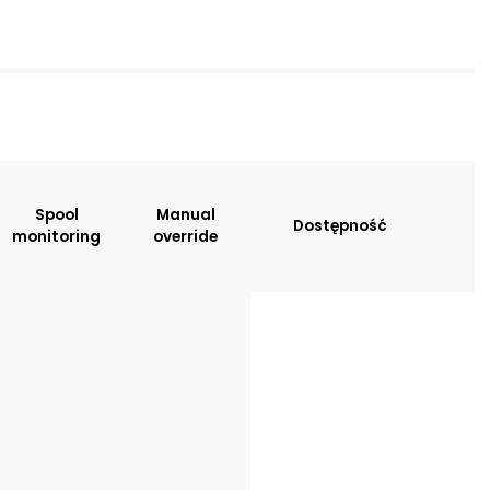
sitions:
Spool
Manual
Dostępność
monitoring
override
tion
: