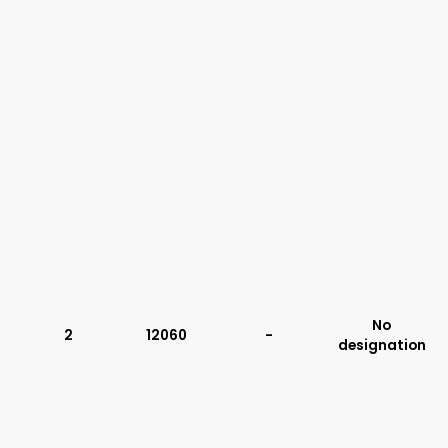
No
2
12060
-
designation