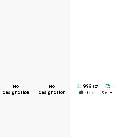
No
No
999 szt.
-
designation
designation
0 szt.
-