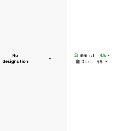
No
999 szt.
-
-
designation
0 szt.
-