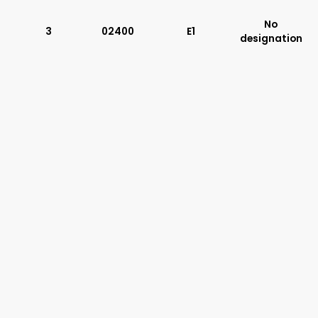
Typ suwaka:
No
Y11
3
02400
E1
designation
B11
L21
Z51
Y71
Y51
R11
P51
A51
R21
Z11
C11
J75
H11
X11
P11
C51