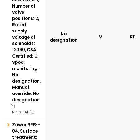
Number of
valve
positions: 2,
Rated
supply
No
V
R11
voltage of
designation
solenoids:
12060, CSA
Certified: U,
Spool
monitoring:
No
designation,
Manual
override: No
designation
RPE3-04
Zawór RPE3-
04, Surface
treatment: