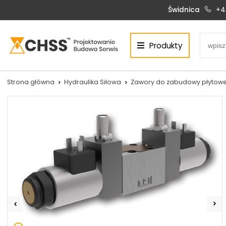
Świdnica
+4
Produkty
Centrum Hydrauliki Siłowej Świdnica
58-100 Świdnica, ul. Bystrzycka 17, POLSKA
CHSS.PL DAWID WOŹNY
Strona główna
Hydraulika Siłowa
Zawory do zabudowy płytowe
NIP: PL 884 272 02 42
Siłowniki:
Serwis:
+48 690 884 272
+48 536 202 250
silowniki@chss.pl
+48 609 877 288
serwis@chss.pl