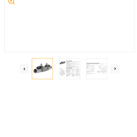
Centrum Hydrauliki Siłowej Jawor
59-400 Jawor, ul. Kuziennicza 5, POLSKA