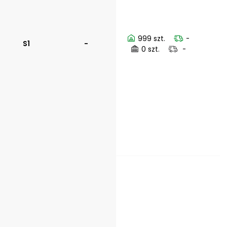
999 szt.
-
S1
-
0 szt.
-