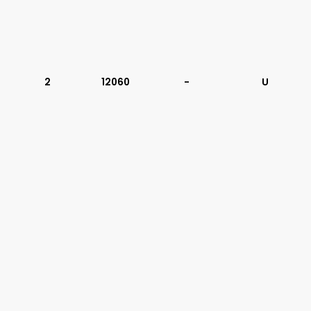
2
12060
-
U