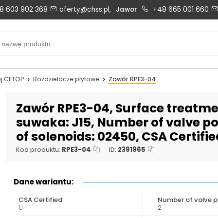
8 603 902 368
oferty@chss.pl,
Jawor
+48 665 001 660
Biuro obsługi klienta:
Oferty i wyceny:
+48 603 902 368
+48 603 902 368
biuro@chss.pl
oferty@chss.pl
j CETOP
Rozdzielacze płytowe
Zawór RPE3-04
PN-PT: 6:30 - 16:00
Zawór RPE3-04, Surface treatmen
suwaka: J15, Number of valve pos
of solenoids: 02450, CSA Certifie
Uszczelnienia techniczne:
Magazyn 24H:
+48 669 834 274
+48 731 349 406
Kod produktu:
RPE3-04
ID:
2391965
uszczelnienia@chss.pl
info@chss.pl
Dane wariantu:
CSA Certified:
Number of valve po
U
2