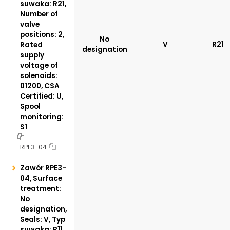
suwaka: R21,
Number of
valve
positions: 2,
No
V
R21
Rated
designation
supply
voltage of
solenoids:
01200, CSA
Certified: U,
Spool
monitoring:
S1
RPE3-04
Zawór RPE3-
04, Surface
treatment:
No
designation,
Seals: V, Typ
suwaka: R11,