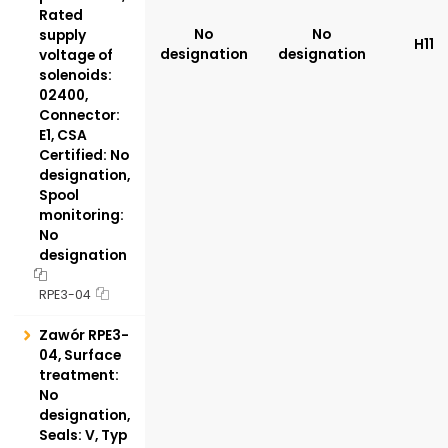
Rated
No
No
supply
H11
designation
designation
voltage of
solenoids:
02400,
Connector:
E1, CSA
Certified: No
designation,
Spool
monitoring:
No
designation
RPE3-04
Zawór RPE3-
04, Surface
treatment:
No
designation,
Seals: V, Typ