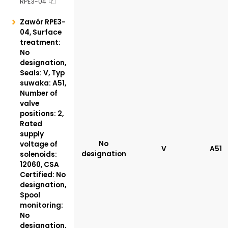
RPE3-04
Zawór RPE3-
04, Surface
treatment:
No
designation,
Seals: V, Typ
suwaka: A51,
Number of
valve
positions: 2,
Rated
supply
No
voltage of
V
A51
designation
solenoids:
12060, CSA
Certified: No
designation,
Spool
monitoring:
No
designation,