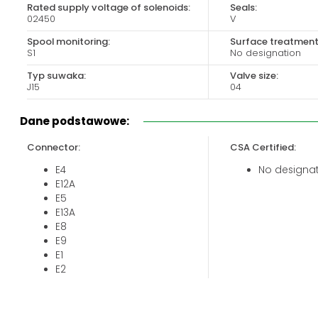
Rated supply voltage of solenoids:
Seals:
Biuro obsługi klienta:
Magazyn 24H:
02450
V
+48 535 424 483
+48 665 001 770
Spool monitoring:
Surface treatment
+48 665 001 660
S1
No designation
jawor@chss.pl
Typ suwaka:
Valve size:
J15
04
PN-PT: 7:00 - 16:00
Dane podstawowe:
Connector:
CSA Certified:
E4
No designa
E12A
E5
E13A
E8
E9
E1
E2
E3A
E3
E4A