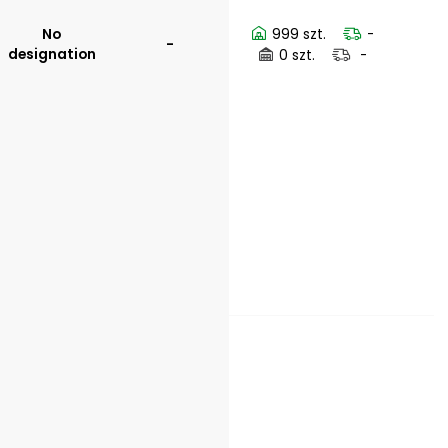
No
999 szt.
-
-
designation
0 szt.
-