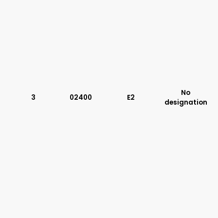
No
3
02400
E2
designation