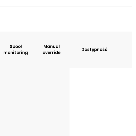
sitions:
Spool
Manual
Dostępność
monitoring
override
tion
: