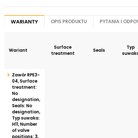
Warianty
Opis produktu
Pytania i odpo
Surface
Typ
Wariant
Seals
treatment
suwak
Zawór RPE3-
04, Surface
treatment:
No
designation,
Seals: No
designation,
Typ suwaka:
H11, Number
of valve
positions: 3,