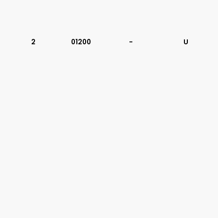
2
01200
-
U