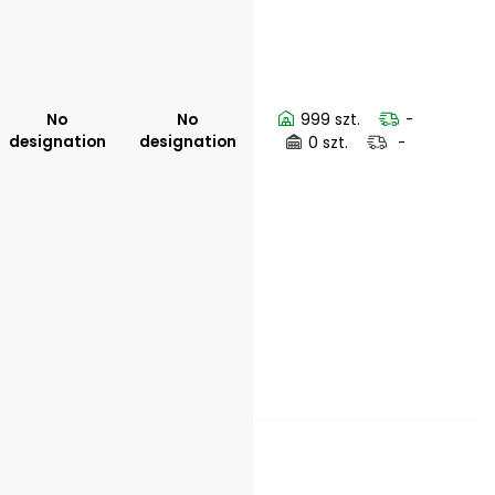
No
No
999 szt.
-
designation
designation
0 szt.
-