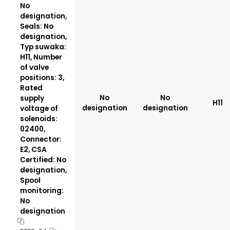
No
designation,
Seals: No
designation,
Typ suwaka:
H11, Number
of valve
positions: 3,
Rated
No
No
supply
H11
designation
designation
voltage of
solenoids:
02400,
Connector:
E2, CSA
Certified: No
designation,
Spool
monitoring:
No
designation