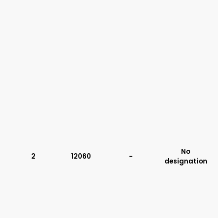
No
2
12060
-
designation