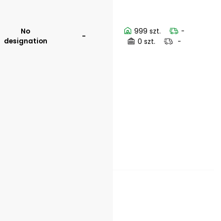
No
999 szt.
-
-
designation
0 szt.
-