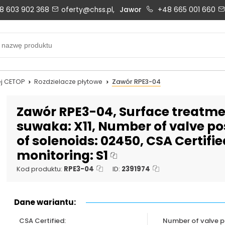
8 603 902 368
oferty@chss.pl,
Jawor
+48 665 001 660
Biuro obsługi klienta:
Oferty i wyceny:
+48 603 902 368
+48 603 902 368
biuro@chss.pl
oferty@chss.pl
j CETOP
Rozdzielacze płytowe
Zawór RPE3-04
PN-PT: 6:30 - 16:00
Zawór RPE3-04, Surface treatmen
suwaka: X11, Number of valve pos
of solenoids: 02450, CSA Certifi
Uszczelnienia techniczne:
Magazyn 24H:
monitoring: S1
+48 669 834 274
+48 731 349 406
uszczelnienia@chss.pl
info@chss.pl
Kod produktu:
RPE3-04
ID:
2391974
Dane wariantu:
CSA Certified:
Number of valve po