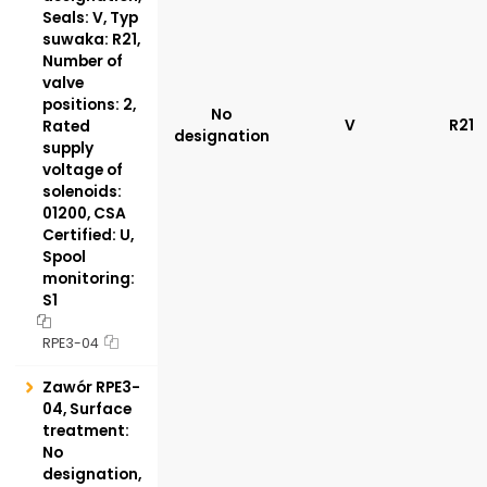
Seals: V, Typ
suwaka: R21,
Number of
valve
positions: 2,
No
V
R21
Rated
designation
supply
voltage of
solenoids:
01200, CSA
Certified: U,
Spool
monitoring:
S1
RPE3-04
Zawór RPE3-
04, Surface
treatment:
No
designation,