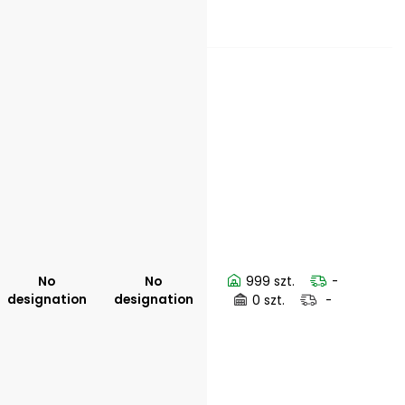
No
No
999 szt.
-
designation
designation
0 szt.
-