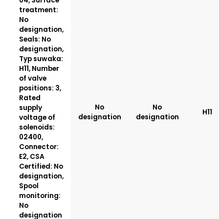
04, Surface
treatment:
No
designation,
Seals: No
designation,
Typ suwaka:
H11, Number
of valve
positions: 3,
Rated
No
No
supply
H11
designation
designation
voltage of
solenoids:
02400,
Connector:
E2, CSA
Certified: No
designation,
Spool
monitoring:
No
designation