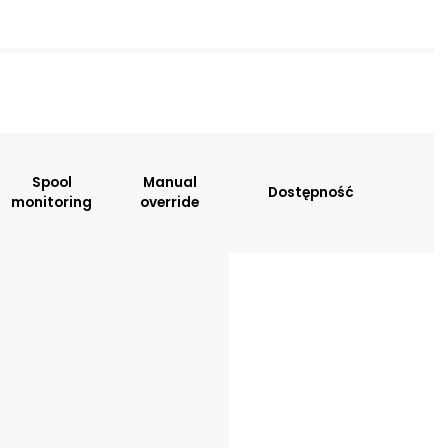
sitions:
Spool
Manual
Dostępność
monitoring
override
tion
: