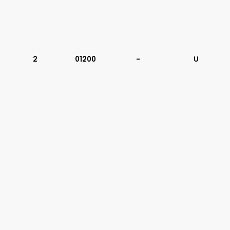
2
01200
-
U