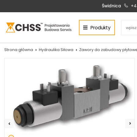
Świdnica
+4
Produkty
Centrum Hydrauliki Siłowej Świdnica
58-100 Świdnica, ul. Bystrzycka 17, POLSKA
CHSS.PL DAWID WOŹNY
Strona główna
Hydraulika Siłowa
Zawory do zabudowy płytowe
NIP: PL 884 272 02 42
Siłowniki:
Serwis:
+48 690 884 272
+48 536 202 250
silowniki@chss.pl
+48 609 877 288
serwis@chss.pl