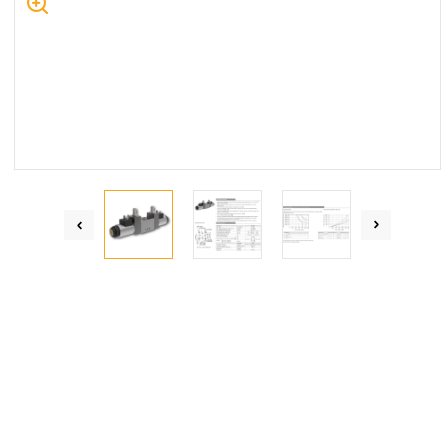
Centrum Hydrauliki Siłowej Jawor
59-400 Jawor, ul. Kuziennicza 5, POLSKA