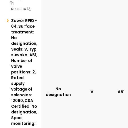
RPE3-04
Zawór RPE3-
04, Surface
treatment:
No
designation,
Seals: V, Typ
suwaka: A51,
Number of
valve
positions: 2,
Rated
supply
No
voltage of
V
A51
designation
solenoids:
12060, CSA
Certified: No
designation,
Spool
monitoring: