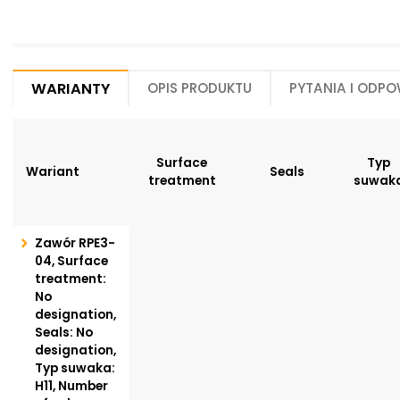
Warianty
Opis produktu
Pytania i odpo
Surface
Typ
Wariant
Seals
treatment
suwak
Zawór RPE3-
04, Surface
treatment:
No
designation,
Seals: No
designation,
Typ suwaka:
H11, Number