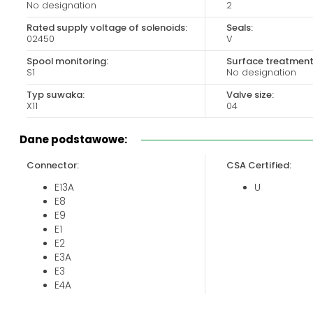
No designation
2
Biuro obsługi klienta:
Magazyn 24H:
+48 535 424 483
+48 665 001 770
Rated supply voltage of solenoids:
Seals:
02450
V
+48 665 001 660
Spool monitoring:
Surface treatment
jawor@chss.pl
S1
No designation
PN-PT: 7:00 - 16:00
Typ suwaka:
Valve size:
X11
04
Dane podstawowe:
Connector:
CSA Certified:
E13A
U
E8
E9
E1
E2
E3A
E3
E4A
E4