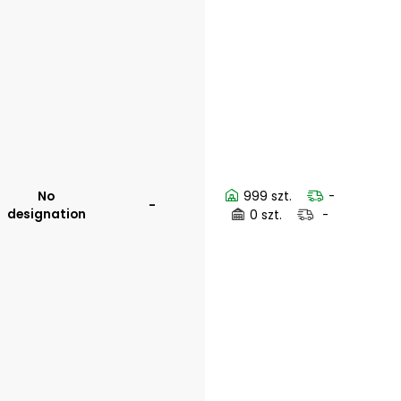
No
999 szt.
-
-
designation
0 szt.
-