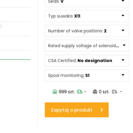
Seals:
V
www.powerhydraulics.eu
Typ suwaka:
X11
Engineering for motion
:
Number of valve positions:
2
Rated supply voltage of solenoids:
0245
CSA Certified:
No designation
Spool monitoring:
S1
999 szt.
-
0 szt.
-
Zapytaj o produkt