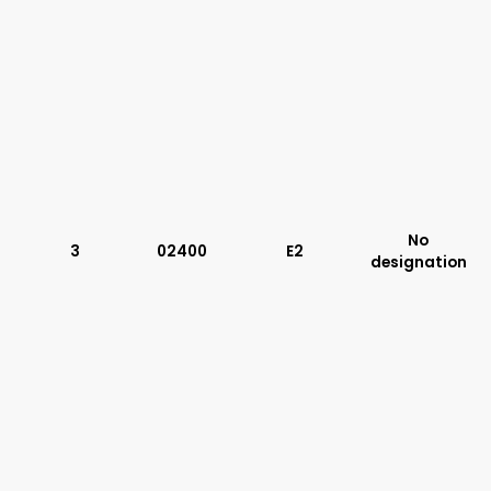
No
3
02400
E2
designation