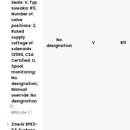
Seals: V, Typ
suwaka: R11,
Number of
valve
positions: 2,
Rated
supply
No
V
R11
voltage of
designation
solenoids:
12060, CSA
Certified: U,
Spool
monitoring:
No
designation,
Manual
override: No
designation
RPE3-04
Zawór RPE3-