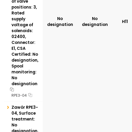
of valve
positions: 3,
Rated
No
No
supply
H11
designation
designation
voltage of
solenoids:
02400,
Connector:
E1, CSA
Certified: No
designation,
Spool
monitoring:
No
designation
RPE3-04
Zawór RPE3-
04, Surface
treatment:
No
designation,