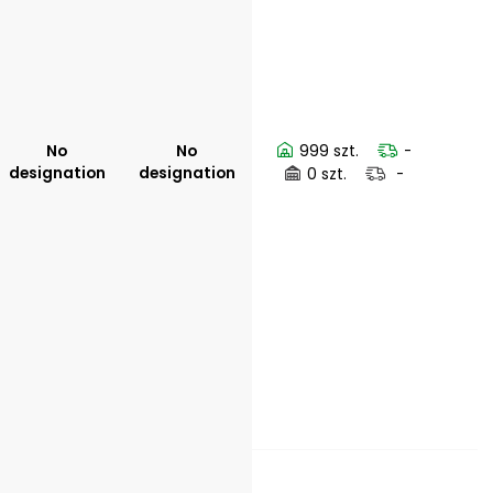
No
No
999 szt.
-
designation
designation
0 szt.
-