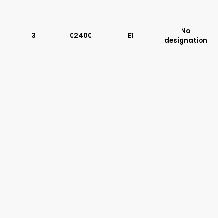
Typ suwaka:
No
L21
3
02400
E1
designation
Z51
Y71
Y51
R11
P51
A51
R21
Z11
J15
C11
J75
H11
P11
C51
Y11
B11