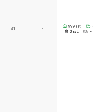
999 szt.
-
S1
-
0 szt.
-