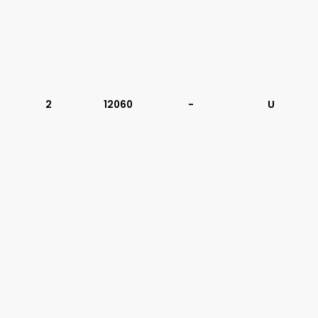
2
12060
-
U