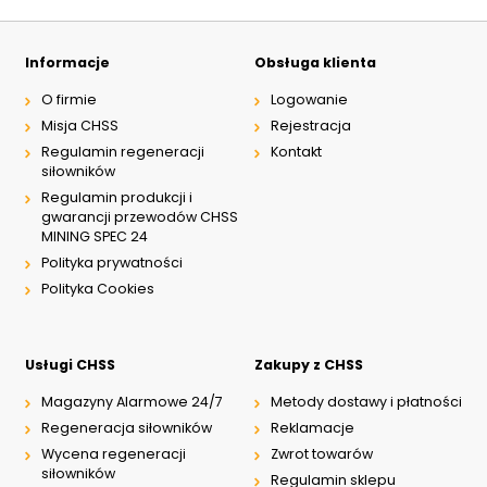
Typ suwaka:
C51
Informacje
Obsługa klienta
Y11
O firmie
Logowanie
B11
L21
Misja CHSS
Rejestracja
Z51
Regulamin regeneracji
Kontakt
Y71
siłowników
Y51
Regulamin produkcji i
R11
gwarancji przewodów CHSS
P51
MINING SPEC 24
R21
Z11
Polityka prywatności
J15
Polityka Cookies
C11
J75
H11
X11
Usługi CHSS
Zakupy z CHSS
P11
Magazyny Alarmowe 24/7
Metody dostawy i płatności
Regeneracja siłowników
Reklamacje
Wycena regeneracji
Zwrot towarów
siłowników
Regulamin sklepu