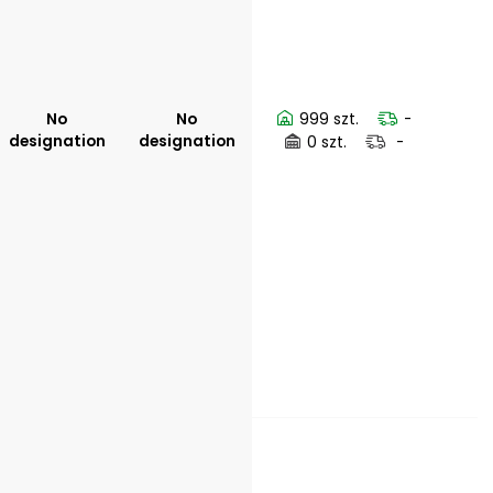
No
No
999 szt.
-
designation
designation
0 szt.
-