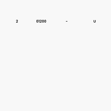
2
01200
-
U