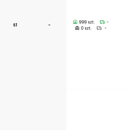
999 szt.
-
S1
-
0 szt.
-