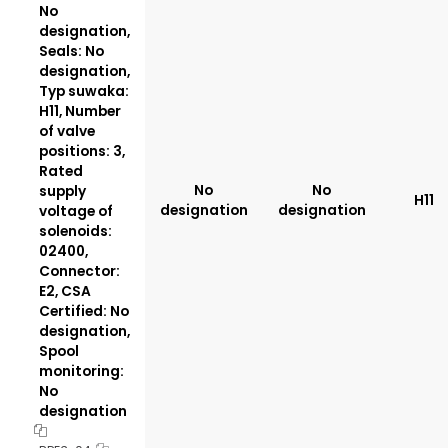
No
designation,
Seals: No
designation,
Typ suwaka:
H11, Number
of valve
positions: 3,
Rated
No
No
supply
H11
designation
designation
voltage of
solenoids:
02400,
Connector:
E2, CSA
Certified: No
designation,
Spool
monitoring:
No
designation