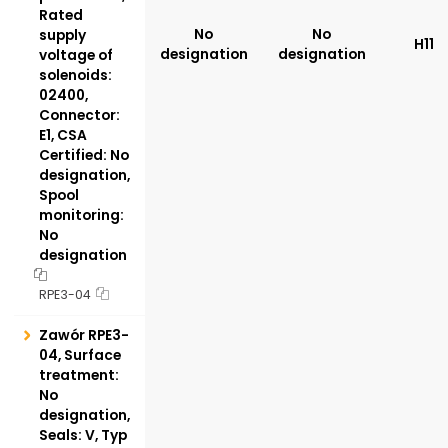
Rated
No
No
supply
H11
designation
designation
voltage of
solenoids:
02400,
Connector:
E1, CSA
Certified: No
designation,
Spool
monitoring:
No
designation
RPE3-04
Zawór RPE3-
04, Surface
treatment:
No
designation,
Seals: V, Typ