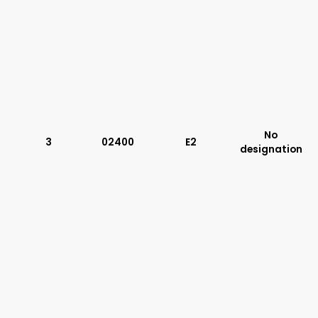
No
3
02400
E2
designation