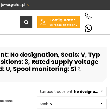
jawor@chss.pl
Konfigurator
Projektowanie i budowa
wkrótce dostępny
układów:
POWER HYDRAULICS
SOLUTIONS
Sp. z o.o.
t: No designation, Seals: V, Typ
58-100 Świdnica, ul. Bystrzycka 17,
POLSKA
itions: 3, Rated supply voltage
NIP: PL 884 282 31 43
d: U, Spool monitoring: S1
KRS: 0001073679
Surface treatment:
No designation
Projekty:
sitions:
+48 732 527 128
Seals:
V
info@powerhydraulics.eu