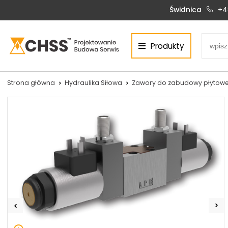
Świdnica
+4
Produkty
Centrum Hydrauliki Siłowej Świdnica
58-100 Świdnica, ul. Bystrzycka 17, POLSKA
CHSS.PL DAWID WOŹNY
Strona główna
Hydraulika Siłowa
Zawory do zabudowy płytowe
NIP: PL 884 272 02 42
Siłowniki:
Serwis:
+48 690 884 272
+48 536 202 250
silowniki@chss.pl
+48 609 877 288
serwis@chss.pl