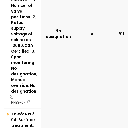
Number of
valve
positions: 2,
Rated
supply
No
V
R11
voltage of
designation
solenoids:
12060, CSA
Certified: U,
Spool
monitoring:
No
designation,
Manual
override: No
designation
RPE3-04
Zawór RPE3-
04, Surface
treatment: