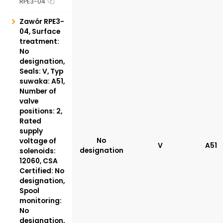
RPE3-04
Zawór RPE3-
04, Surface
treatment:
No
designation,
Seals: V, Typ
suwaka: A51,
Number of
valve
positions: 2,
Rated
supply
No
voltage of
V
A51
designation
solenoids:
12060, CSA
Certified: No
designation,
Spool
monitoring:
No
designation,