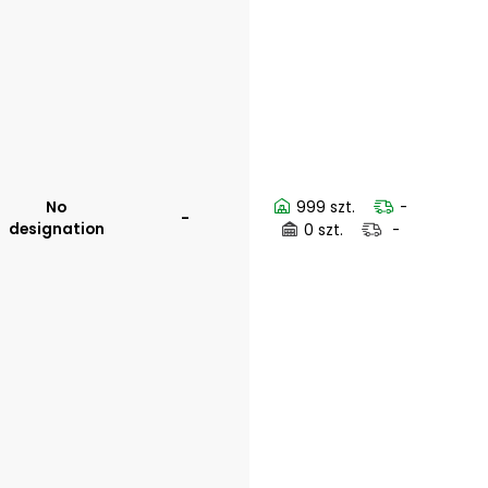
No
999 szt.
-
-
designation
0 szt.
-