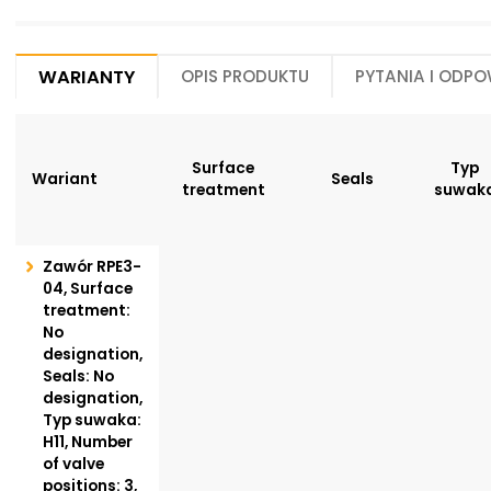
Warianty
Opis produktu
Pytania i odpo
Surface
Typ
Wariant
Seals
treatment
suwak
Zawór RPE3-
04, Surface
treatment:
No
designation,
Seals: No
designation,
Typ suwaka:
H11, Number
of valve
positions: 3,