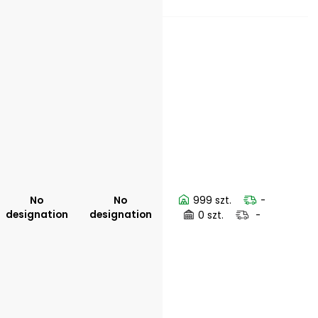
No
No
999 szt.
-
designation
designation
0 szt.
-