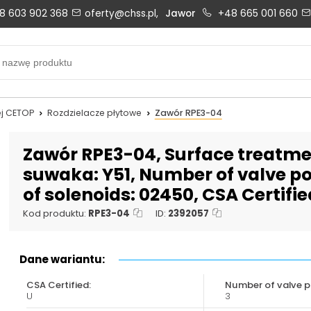
8 603 902 368
oferty@chss.pl,
Jawor
+48 665 001 660
Biuro obsługi klienta:
Oferty i wyceny:
+48 603 902 368
+48 603 902 368
biuro@chss.pl
oferty@chss.pl
j CETOP
Rozdzielacze płytowe
Zawór RPE3-04
PN-PT: 6:30 - 16:00
Zawór RPE3-04, Surface treatmen
suwaka: Y51, Number of valve pos
of solenoids: 02450, CSA Certifie
Uszczelnienia techniczne:
Magazyn 24H:
+48 669 834 274
+48 731 349 406
Kod produktu:
RPE3-04
ID:
2392057
uszczelnienia@chss.pl
info@chss.pl
Dane wariantu:
CSA Certified:
Number of valve po
U
3