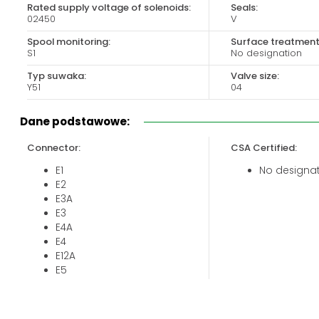
Rated supply voltage of solenoids:
Seals:
Biuro obsługi klienta:
Magazyn 24H:
02450
V
+48 535 424 483
+48 665 001 770
Spool monitoring:
Surface treatment
+48 665 001 660
S1
No designation
jawor@chss.pl
Typ suwaka:
Valve size:
Y51
04
PN-PT: 7:00 - 16:00
Dane podstawowe:
Connector:
CSA Certified:
E1
No designa
E2
E3A
E3
E4A
E4
E12A
E5
E13A
E8
E9