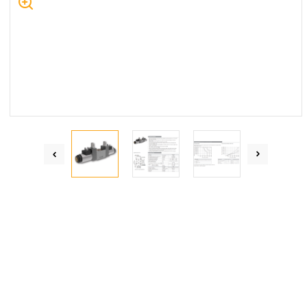
Centrum Hydrauliki Siłowej Jawor
59-400 Jawor, ul. Kuziennicza 5, POLSKA