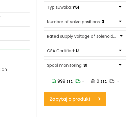
Typ suwaka:
Y51
www.powerhydraulics.eu
:
Engineering for motion
Number of valve positions:
3
Rated supply voltage of solenoids:
0245
CSA Certified:
U
Spool monitoring:
S1
tion
999 szt.
-
0 szt.
-
Zapytaj o produkt