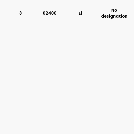
Typ suwaka:
No
R11
3
02400
E1
designation
P51
A51
R21
Z11
J15
C11
J75
H11
X11
P11
C51
Y11
B11
L21
Z51
Y71