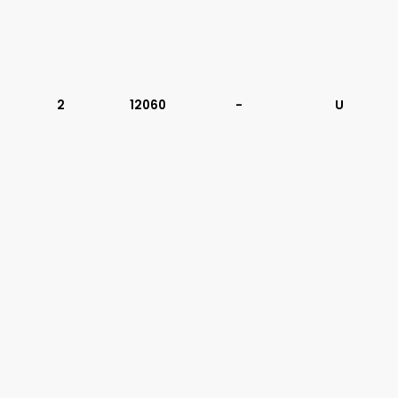
2
12060
-
U