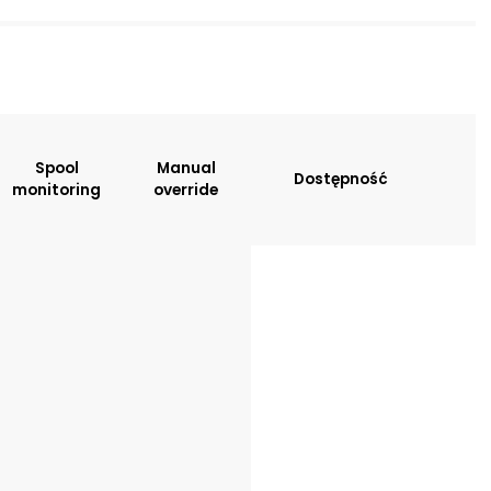
sitions:
Spool
Manual
Dostępność
monitoring
override
tion
: