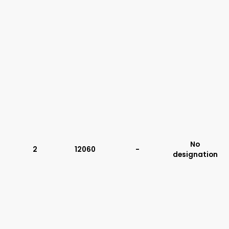
No
2
12060
-
designation