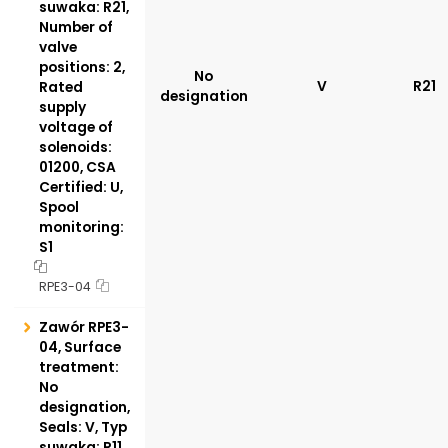
suwaka: R21,
Number of
valve
positions: 2,
No
V
R21
Rated
designation
supply
voltage of
solenoids:
01200, CSA
Certified: U,
Spool
monitoring:
S1
RPE3-04
Zawór RPE3-
04, Surface
treatment:
No
designation,
Seals: V, Typ
suwaka: R11,