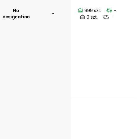
No
999 szt.
-
-
designation
0 szt.
-