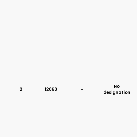
No
2
12060
-
designation