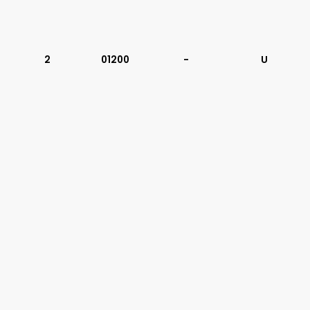
2
01200
-
U