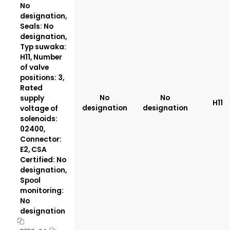
No
designation,
Seals: No
designation,
Typ suwaka:
H11, Number
of valve
positions: 3,
Rated
No
No
supply
H11
designation
designation
voltage of
solenoids:
02400,
Connector:
E2, CSA
Certified: No
designation,
Spool
monitoring:
No
designation