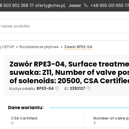
8 603 902 368
oferty@chss.pl,
Jawor
+48 665 001 660
Biuro obsługi klienta:
Oferty i wyceny:
+48 603 902 368
+48 603 902 368
biuro@chss.pl
oferty@chss.pl
j CETOP
Rozdzielacze płytowe
Zawór RPE3-04
PN-PT: 6:30 - 16:00
Zawór RPE3-04, Surface treatmen
suwaka: Z11, Number of valve pos
of solenoids: 20500, CSA Certifie
Uszczelnienia techniczne:
Magazyn 24H:
+48 669 834 274
+48 731 349 406
Kod produktu:
RPE3-04
ID:
2392127
uszczelnienia@chss.pl
info@chss.pl
Dane wariantu:
CSA Certified:
Number of valve po
U
3