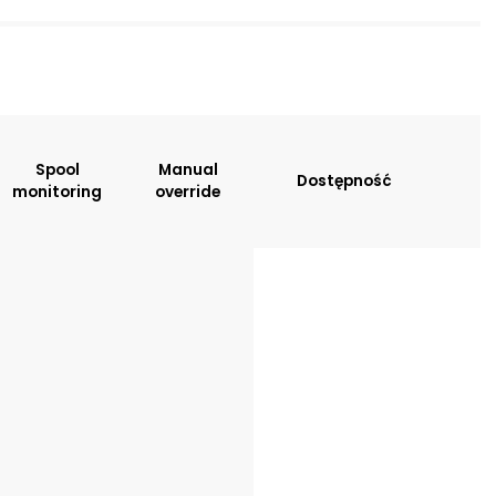
sitions:
Spool
Manual
Dostępność
monitoring
override
tion
: