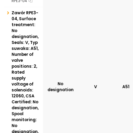
RPE3-04
Zawór RPE3-
04, Surface
treatment:
No
designation,
Seals: V, Typ
suwaka: A51,
Number of
valve
positions: 2,
Rated
supply
No
voltage of
V
A51
designation
solenoids:
12060, CSA
Certified: No
designation,
Spool
monitoring:
No
designation,