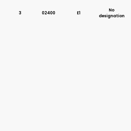
Typ suwaka:
No
L21
3
02400
E1
designation
Z51
Y71
Y51
R11
P51
A51
R21
J15
C11
J75
H11
X11
P11
C51
Y11
B11