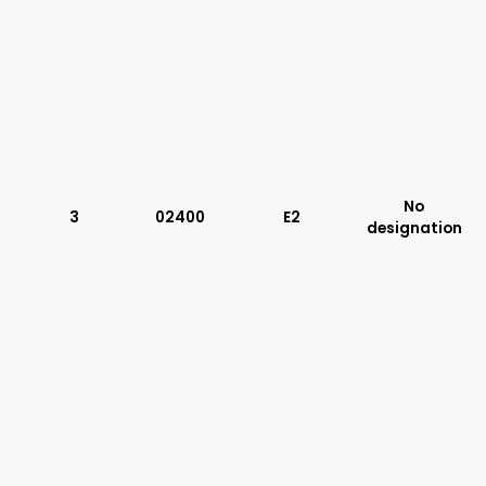
No
3
02400
E2
designation