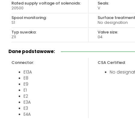
Rated supply voltage of solenoids:
Seals:
Biuro obsługi klienta:
Magazyn 24H:
20500
V
+48 535 424 483
+48 665 001 770
Spool monitoring:
Surface treatment
+48 665 001 660
S1
No designation
jawor@chss.pl
Typ suwaka:
Valve size:
Z11
04
PN-PT: 7:00 - 16:00
Dane podstawowe:
Connector:
CSA Certified:
E13A
No designa
E8
E9
E1
E2
E3A
E3
E4A
E4
E12A
E5