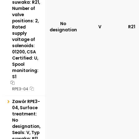
suwaka: R21,
Number of
valve
positions: 2,
No
V
R21
Rated
designation
supply
voltage of
solenoids:
01200, CSA
Certified: U,
Spool
monitoring:
S1
RPE3-04
Zawór RPE3-
04, Surface
treatment:
No
designation,
Seals: V, Typ
suwaka: R11,