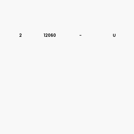
2
12060
-
U