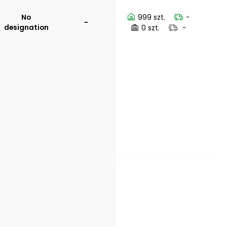
No
999 szt.
-
-
designation
0 szt.
-