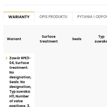
Warianty
Opis produktu
Pytania i odpo
Surface
Typ
Wariant
Seals
treatment
suwak
Zawór RPE3-
04, Surface
treatment:
No
designation,
Seals: No
designation,
Typ suwaka:
H11, Number
of valve
positions: 3,