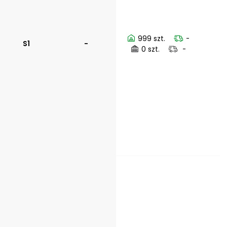
999 szt.
-
S1
-
0 szt.
-