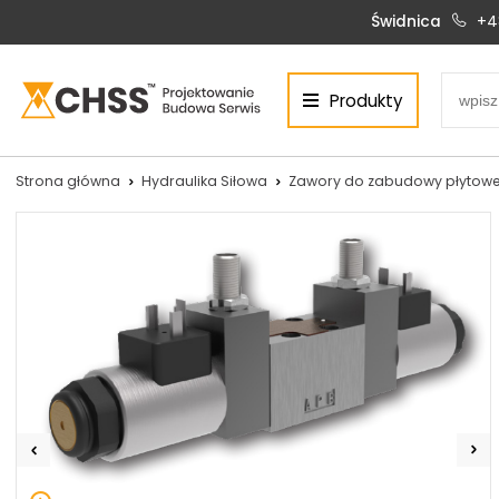
Świdnica
+4
Produkty
Centrum Hydrauliki Siłowej Świdnica
58-100 Świdnica, ul. Bystrzycka 17, POLSKA
CHSS.PL DAWID WOŹNY
Strona główna
Hydraulika Siłowa
Zawory do zabudowy płytowe
NIP: PL 884 272 02 42
Siłowniki:
Serwis:
+48 690 884 272
+48 536 202 250
silowniki@chss.pl
+48 609 877 288
serwis@chss.pl