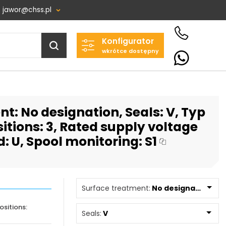
jawor@chss.pl
Konfigurator
Projektowanie i budowa
wkrótce dostępny
układów:
POWER HYDRAULICS
SOLUTIONS
Sp. z o.o.
t: No designation, Seals: V, Typ
58-100 Świdnica, ul. Bystrzycka 17,
POLSKA
itions: 3, Rated supply voltage
NIP: PL 884 282 31 43
d: U, Spool monitoring: S1
KRS: 0001073679
Surface treatment:
No designation
Projekty:
sitions:
+48 732 527 128
Seals:
V
info@powerhydraulics.eu