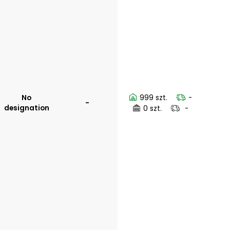
No
999 szt.
-
-
designation
0 szt.
-