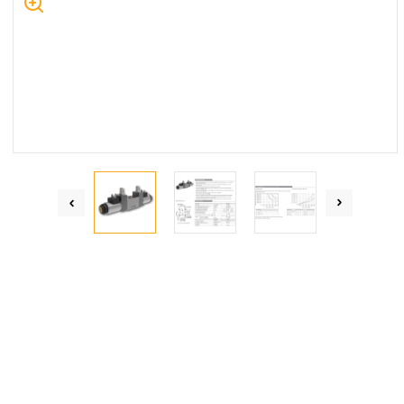
Centrum Hydrauliki Siłowej Jawor
59-400 Jawor, ul. Kuziennicza 5, POLSKA