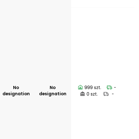
No
No
999 szt.
-
designation
designation
0 szt.
-