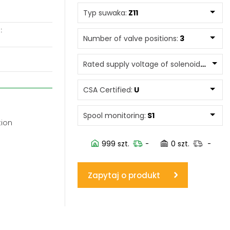
Typ suwaka:
Z11
www.powerhydraulics.eu
:
Engineering for motion
Number of valve positions:
3
Rated supply voltage of solenoids:
2050
CSA Certified:
U
Spool monitoring:
S1
tion
999 szt.
-
0 szt.
-
Zapytaj o produkt