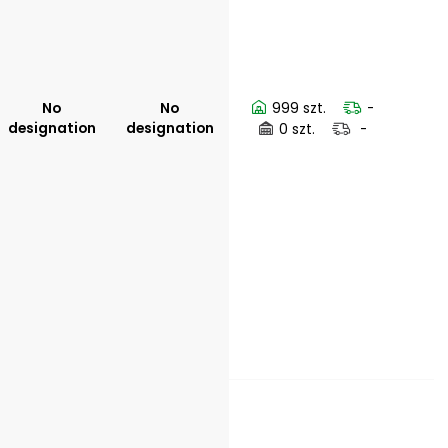
No
No
999 szt.
-
designation
designation
0 szt.
-