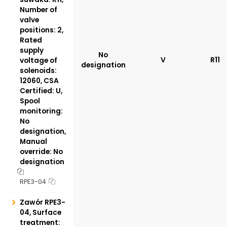
Number of
valve
positions: 2,
Rated
supply
No
V
R11
voltage of
designation
solenoids:
12060, CSA
Certified: U,
Spool
monitoring:
No
designation,
Manual
override: No
designation
RPE3-04
Zawór RPE3-
04, Surface
treatment: