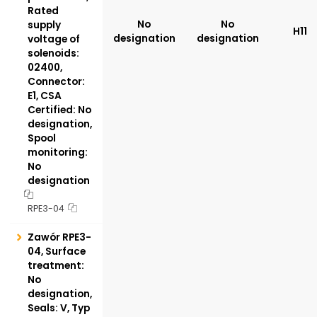
Rated
No
No
supply
H11
designation
designation
voltage of
solenoids:
02400,
Connector:
E1, CSA
Certified: No
designation,
Spool
monitoring:
No
designation
RPE3-04
Zawór RPE3-
04, Surface
treatment:
No
designation,
Seals: V, Typ