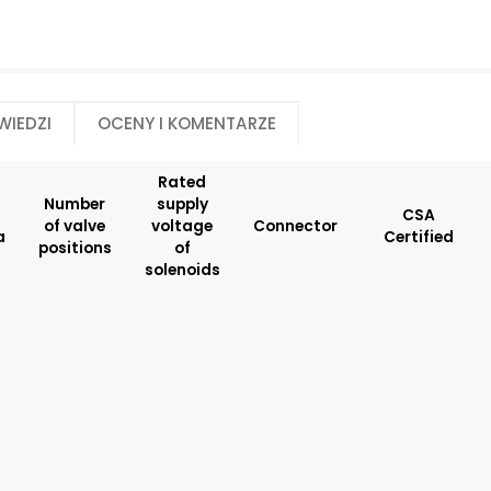
E2
Manual override:
Number of valve po
No designation
2
N2
wiedzi
Oceny i komentarze
N4
N5
Rated
Number
supply
Rated supply voltage of solenoids:
Seals:
CSA
of valve
voltage
Connector
a
Certified
12060
V
positions
of
01200
solenoids
02700
23050
20500
02450
Spool monitoring:
Surface treatment
S1
A
S4