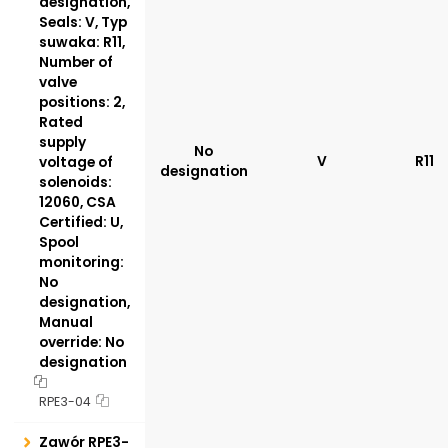
designation,
Seals: V, Typ
suwaka: R11,
Number of
valve
positions: 2,
Rated
supply
No
V
R11
voltage of
designation
solenoids:
12060, CSA
Certified: U,
Spool
monitoring:
No
designation,
Manual
override: No
designation
RPE3-04
Zawór RPE3-