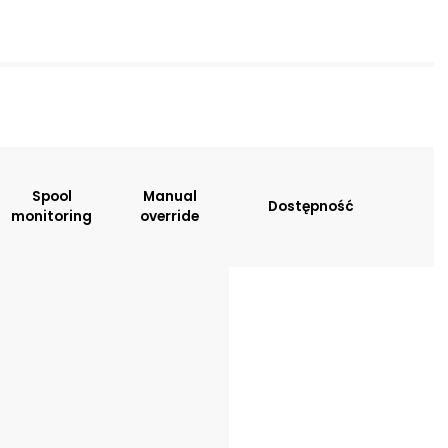
sitions:
Spool
Manual
Dostępność
monitoring
override
: