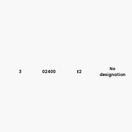
No
3
02400
E2
designation