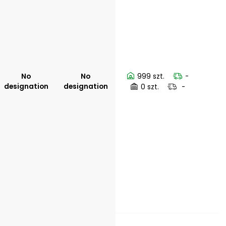
No
No
999 szt.
-
designation
designation
0 szt.
-