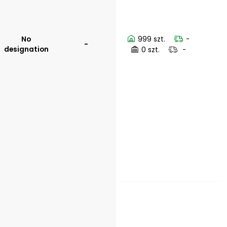
No
999 szt.
-
-
designation
0 szt.
-