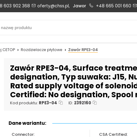
8 603 902 368
oferty@chss.pl,
Jawor
+48 665 001 660
Biuro obsługi klienta:
Oferty i wyceny:
+48 603 902 368
+48 603 902 368
biuro@chss.pl
oferty@chss.pl
j CETOP
Rozdzielacze płytowe
Zawór RPE3-04
PN-PT: 6:30 - 16:00
Zawór RPE3-04, Surface treatmen
designation, Typ suwaka: J15, Nu
Rated supply voltage of solenoi
Uszczelnienia techniczne:
Magazyn 24H:
Certified: No designation, Spool
+48 669 834 274
+48 731 349 406
uszczelnienia@chss.pl
info@chss.pl
Kod produktu:
RPE3-04
ID:
2392160
Dane wariantu:
Connector:
CSA Certified: