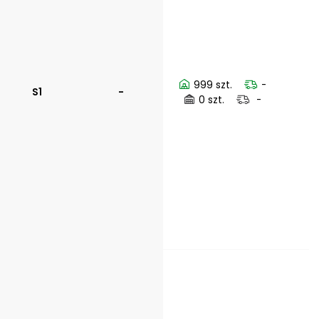
999 szt.
-
S1
-
0 szt.
-