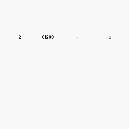
2
01200
-
U