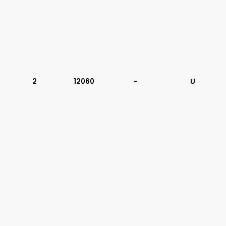
2
12060
-
U