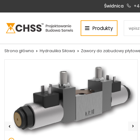
Świdnica
+4
Produkty
Centrum Hydrauliki Siłowej Świdnica
58-100 Świdnica, ul. Bystrzycka 17, POLSKA
CHSS.PL DAWID WOŹNY
Strona główna
Hydraulika Siłowa
Zawory do zabudowy płytowe
NIP: PL 884 272 02 42
Siłowniki:
Serwis:
+48 690 884 272
+48 536 202 250
silowniki@chss.pl
+48 609 877 288
serwis@chss.pl