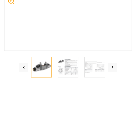
Centrum Hydrauliki Siłowej Jawor
59-400 Jawor, ul. Kuziennicza 5, POLSKA