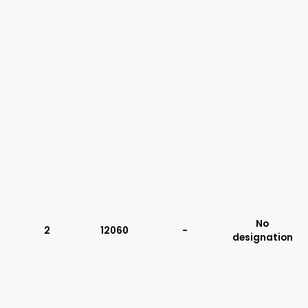
No
2
12060
-
designation