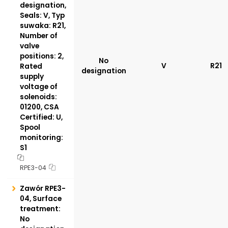
designation,
Seals: V, Typ
suwaka: R21,
Number of
valve
positions: 2,
No
V
R21
Rated
designation
supply
voltage of
solenoids:
01200, CSA
Certified: U,
Spool
monitoring:
S1
RPE3-04
Zawór RPE3-
04, Surface
treatment:
No