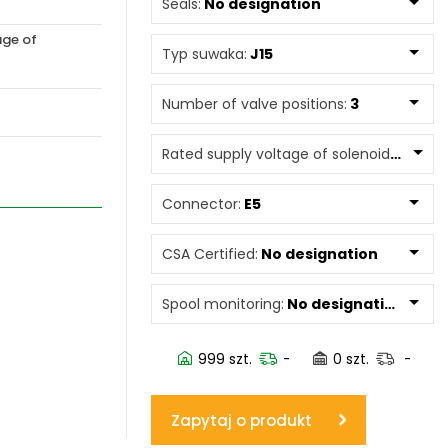
Seals:
No designation
age of
www.powerhydraulics.eu
Typ suwaka:
J15
Engineering for motion
Number of valve positions:
3
Rated supply voltage of solenoids:
0240
Connector:
E5
CSA Certified:
No designation
Spool monitoring:
No designation
999 szt.
-
0 szt.
-
Zapytaj o produkt