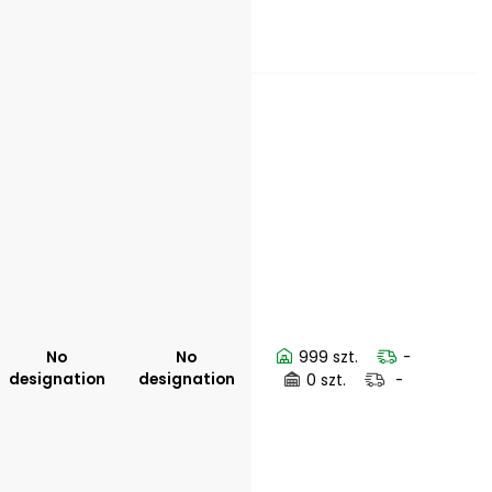
No
No
999 szt.
-
designation
designation
0 szt.
-