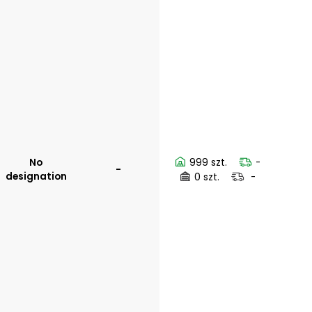
No
999 szt.
-
-
designation
0 szt.
-