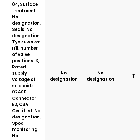
04, Surface
treatment:
No
designation,
Seals: No
designation,
Typ suwaka:
H11, Number
of valve
positions: 3,
Rated
No
No
supply
H11
designation
designation
voltage of
solenoids:
02400,
Connector:
E2, CSA
Certified: No
designation,
Spool
monitoring:
No