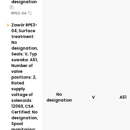
designation
RPE3-04
Zawór RPE3-
04, Surface
treatment:
No
designation,
Seals: V, Typ
suwaka: A51,
Number of
valve
positions: 2,
Rated
supply
No
voltage of
V
A51
designation
solenoids:
12060, CSA
Certified: No
designation,
Spool
monitoring: