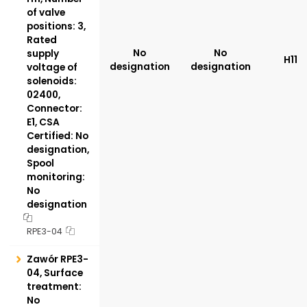
of valve
positions: 3,
Rated
No
No
supply
H11
designation
designation
voltage of
solenoids:
02400,
Connector:
E1, CSA
Certified: No
designation,
Spool
monitoring:
No
designation
RPE3-04
Zawór RPE3-
04, Surface
treatment:
No