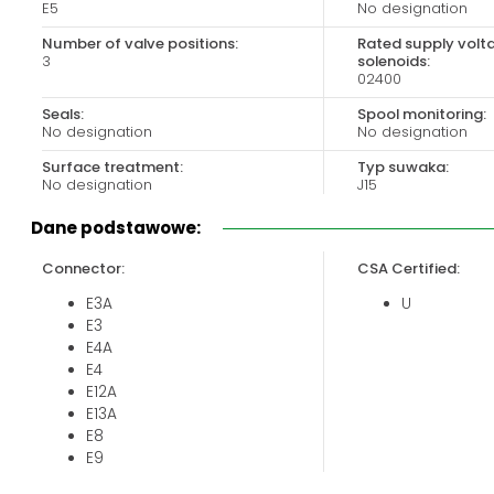
E5
No designation
Biuro obsługi klienta:
Magazyn 24H:
+48 535 424 483
+48 665 001 770
Number of valve positions:
Rated supply volt
3
solenoids:
+48 665 001 660
02400
jawor@chss.pl
Seals:
Spool monitoring:
No designation
No designation
PN-PT: 7:00 - 16:00
Surface treatment:
Typ suwaka:
No designation
J15
Valve size:
Dane podstawowe:
04
Connector:
CSA Certified:
E3A
U
E3
E4A
E4
E12A
E13A
E8
E9
E1