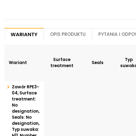
Warianty
Opis produktu
Pytania i odpo
Surface
Typ
Wariant
Seals
treatment
suwak
Zawór RPE3-
04, Surface
treatment:
No
designation,
Seals: No
designation,
Typ suwaka:
H11, Number