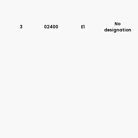
Typ suwaka:
H11
X11
No
3
02400
E1
P11
designation
C51
Y11
B11
L21
Z51
Y71
Y51
R11
P51
A51
R21
Z11
C11
J75