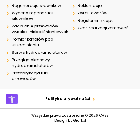
Regeneracja siłowników
Reklamacje
Wycena regeneracji
Zwrot towarów
siłowników
Regulamin sklepu
Zakuwanie przewodów
Czas realizacji zamówień
wysoko i niskociśnieniowych
Pomiar kanałów pod
uszczelnienia
Serwis hydroakumulatorów
Przegląd okresowy
hydroakumulatorów
Prefabrykacja rur i
przewodów
Polityka prywatności
Wszystkie prawa zastrzeżone © 2026
CHSS
Design by
Graff.pl