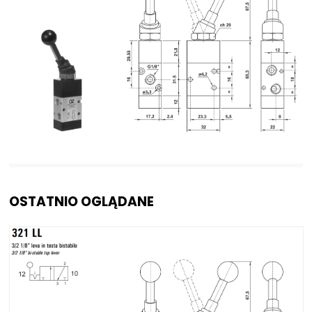
NIP: PL 884 282 31 43
KRS: 0001073679
Projekty:
+48 732 527 128
info@powerhydraulics.eu
www.powerhydraulics.eu
Engineering for motion
OSTATNIO OGLĄDANE